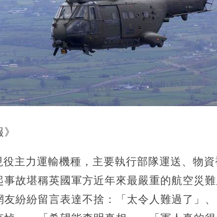
報》
軍現役主力運輸機種，主要執行部隊運送、物
起事故堪稱英國軍方近年來最嚴重的航空災難
網友紛紛留言表達不捨：「太令人難過了」、