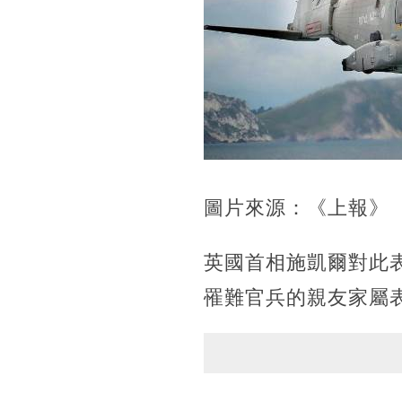
圖片來源：《上報》
英國首相施凱爾對此
罹難官兵的親友家屬