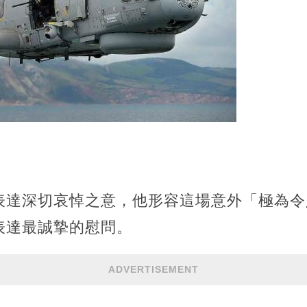
表達深切哀悼之意，他形容這場意外「極為令
表達最誠摯的慰問。
ADVERTISEMENT