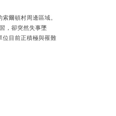
的索爾頓村周邊區域。
習，卻突然失事墜
單位目前正積極與罹難