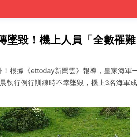
傳墜毀！機上人員「全數罹難
！根據《ettoday新聞雲》報導，皇家海軍
清晨執行例行訓練時不幸墜毀，機上3名海軍