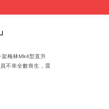
」
一架梅林Mk4型直升
成員不幸全數喪生，震