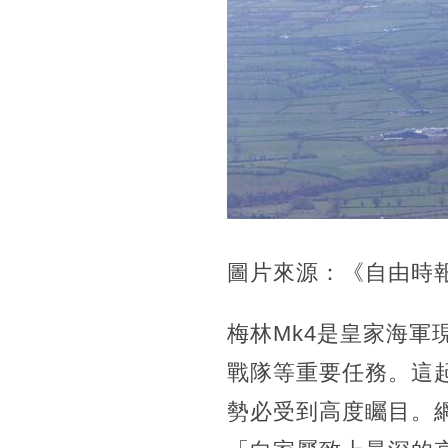
圖片來源：《自由時
梅林Mk4是皇家海
戰隊等重要任務。這
勢必受到高度矚目。