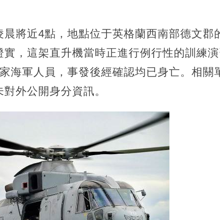
凌晨將近4點，地點位于英格蘭西南部德文郡
證實，這架直升機當時正進行例行性的訓練演
皇家海軍人員，事發後經確認均已身亡。相關
未對外公開身分資訊。