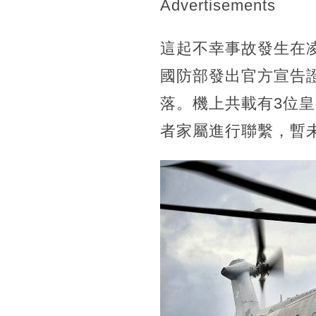
Advertisements
這起不幸事故發生在
國防部發出官方宣告
落。機上共載有3位
者家屬進行聯繫，暫