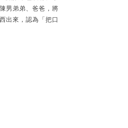
陳男弟弟、爸爸，將
西出來，認為「把口