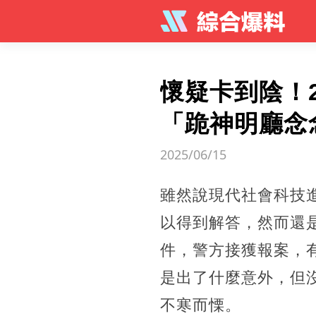
懷疑卡到陰！
「跪神明廳念
2025/06/15
雖然說現代社會科技
以得到解答，然而還
件，警方接獲報案，
是出了什麼意外，但
不寒而慄。