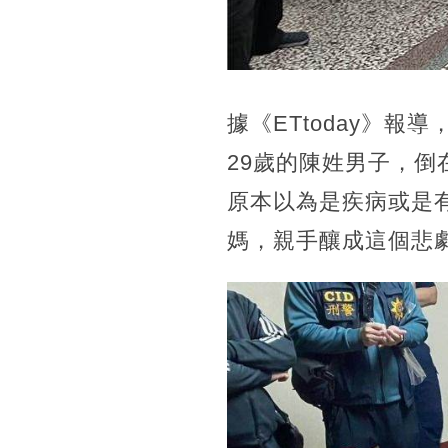
據《ETtoday》
29歲的陳姓男子，
原本以為是疾病或是
媽，親手釀成這個悲