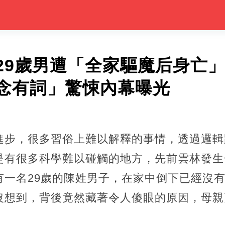
29歲男遭「全家驅魔后身亡
念有詞」驚悚內幕曝光
進步，很多習俗上難以解釋的事情，透過邏輯
是有很多科學難以碰觸的地方，先前雲林發生
有一名29歲的陳姓男子，在家中倒下已經沒
沒想到，背後竟然藏著令人傻眼的原因，母親