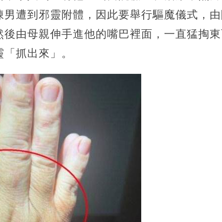
陳男遭到邪靈附體，因此要舉行驅魔儀式，由
然後由母親伸手進他的嘴巴裡面，一直猛掏東
靈「抓出來」。