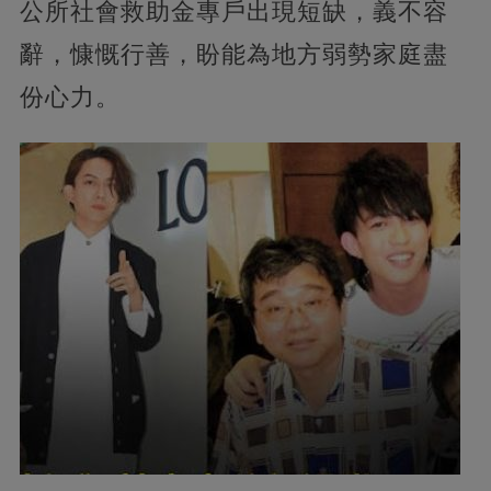
公所社會救助金專戶出現短缺，義不容
辭，慷慨行善，盼能為地方弱勢家庭盡
份心力。