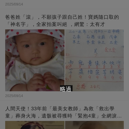
2025/09/14
爸爸姓「滾」，不願孩子跟自己姓！寶媽隨口取的
「神名字」，全家拍案叫絕 ，網驚：太有才
略過
2025/09/14
人間天使！33年前「最美女教師」為救「救出學
童」葬身火海，遺骸被尋獲時「緊抱4童」全網淚
崩：真正的英雄不該被遺忘