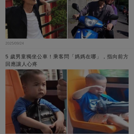
2025/09/24
5 歲男童獨坐公車！乘客問「媽媽在哪」，指向前方
回應讓人心疼