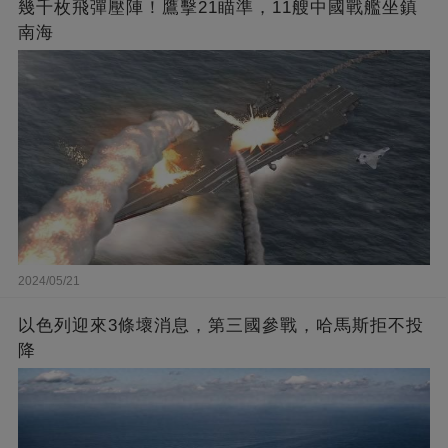
幾千枚飛彈壓陣！鷹擊21瞄準，11艘中國戰艦坐鎮
南海
2024/05/21
以色列迎來3條壞消息，第三國參戰，哈馬斯拒不投
降