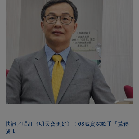
快訊／唱紅《明天會更好》！68歲資深歌手「驚傳
過世」