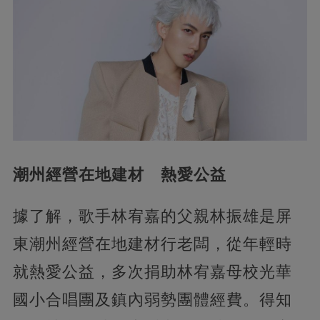
潮州經營在地建材 熱愛公益
據了解，歌手林宥嘉的父親林振雄是屏
東潮州經營在地建材行老闆，從年輕時
就熱愛公益，多次捐助林宥嘉母校光華
國小合唱團及鎮內弱勢團體經費。得知