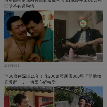
港星因病留院兩月靠氧氣機生活,81歲終生未婚,曾與
汪明荃有過戀情
2025/10/08
他66歲住深山15年！花200萬買新店800坪「開動物
庇護所」，一切因心經轉變