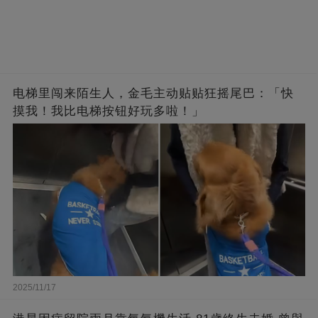
电梯里闯来陌生人，金毛主动贴贴狂摇尾巴：「快
摸我！我比电梯按钮好玩多啦！」
2025/11/17