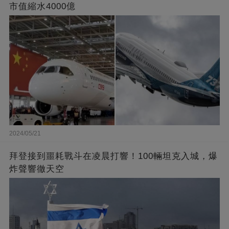
市值縮水4000億
2024/05/21
拜登接到噩耗戰斗在凌晨打響！100輛坦克入城，爆
炸聲響徹天空