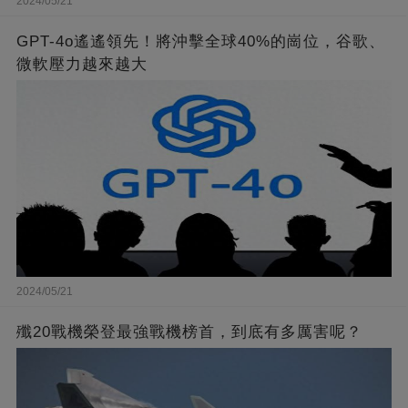
2024/05/21
GPT-4o遙遙領先！將沖擊全球40%的崗位，谷歌、
微軟壓力越來越大
2024/05/21
殲20戰機榮登最強戰機榜首，到底有多厲害呢？