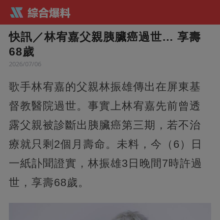
快訊／林宥嘉父親胰臟癌過世… 享壽
68歲
2026/07/06
歌手林宥嘉的父親林振雄傳出在屏東基
督教醫院過世。事實上林宥嘉先前曾透
露父親被診斷出胰臟癌第三期，若不治
療就只剩2個月壽命。未料，今（6）日
一紙訃聞證實，林振雄3日晚間7時許過
世，享壽68歲。