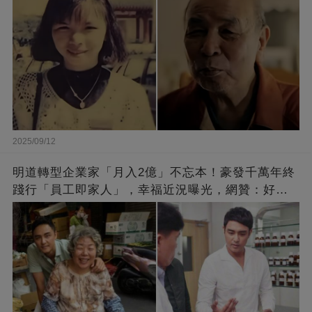
2025/09/12
明道轉型企業家「月入2億」不忘本！豪發千萬年終
踐行「員工即家人」，幸福近況曝光，網贊：好老
闆的福報