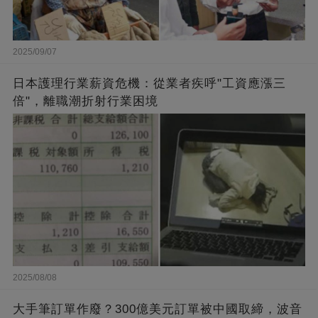
2025/09/07
日本護理行業薪資危機：從業者疾呼"工資應漲三
倍"，離職潮折射行業困境
2025/08/08
大手筆訂單作廢？300億美元訂單被中國取締，波音