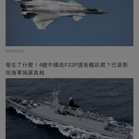
2024/05/21
發生了什麼！4艘中國造F22P護衛艦趴窩？巴基斯
坦海軍揭露真相