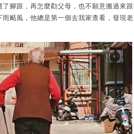
穩了腳跟，再怎麼勸父母，也不願意搬過來跟
下雨颳風，他總是第一個去我家查看，發現老