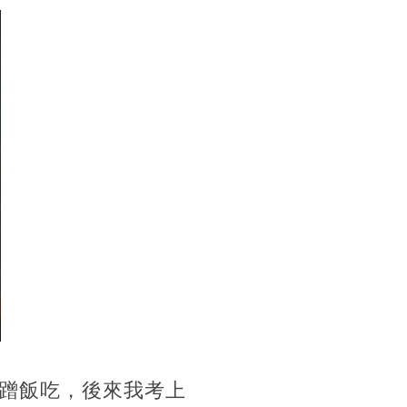
蹭飯吃，後來我考上