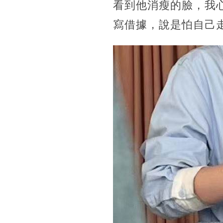
看到他消瘦的臉，我
寫借據，說是怕自己