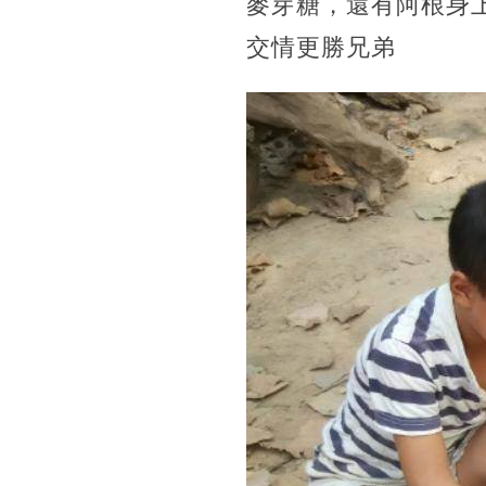
麥芽糖，還有阿根身
交情更勝兄弟