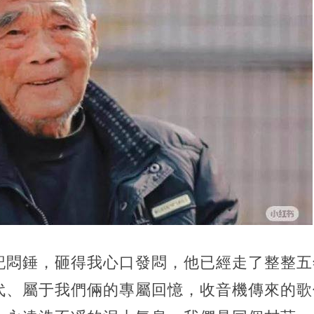
悶錘，砸得我心口發悶，他已經走了整整五年
代、屬于我們倆的專屬回憶，收音機傳來的歌