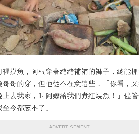
河裡摸魚，阿根穿著縫縫補補的褲子，總能抓
撿哥哥的穿，但他從不在意這些，「你看，又
晚上去我家，叫阿嬤給我們煮紅燒魚！」儘管
我至今都忘不了。
ADVERTISEMENT