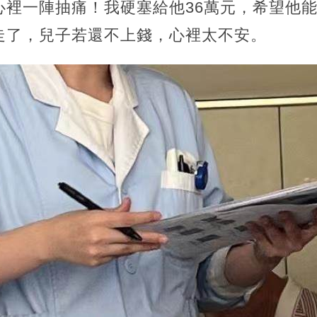
心裡一陣抽痛！我硬塞給他36萬元，希望他
走了，兒子若還不上錢，心裡太不安。