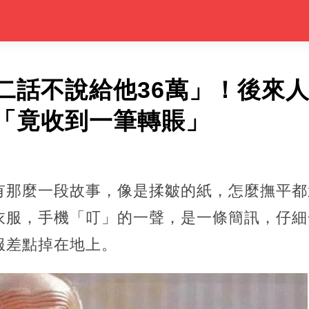
二話不說給他36萬」！後來
「竟收到一筆轉賬」
那麼一段故事，像是揉皺的紙，怎麼撫平都還
衣服，手機「叮」的一聲，是一條簡訊，仔細
服差點掉在地上。