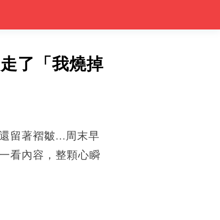
人走了「我燒掉
留著褶皺...周末早
一看內容，整顆心瞬