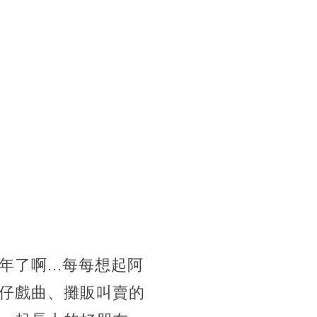
了啊...每每想起阿
仔戲曲、攤販叫賣的