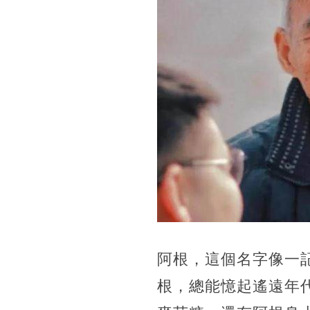
阿根，這個名字像一記
根，總能憶起遙遠年