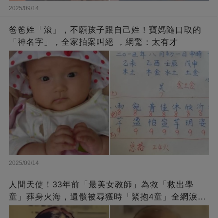
2025/09/14
爸爸姓「滾」，不願孩子跟自己姓！寶媽隨口取的
「神名字」，全家拍案叫絕 ，網驚：太有才
2025/09/14
人間天使！33年前「最美女教師」為救「救出學
童」葬身火海，遺骸被尋獲時「緊抱4童」全網淚
崩：真正的英雄不該被遺忘