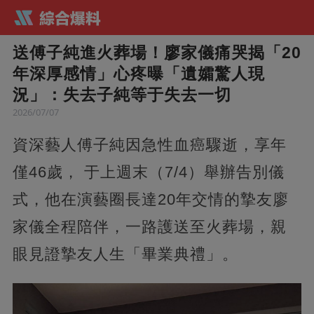
送傅子純進火葬場！廖家儀痛哭揭「20
年深厚感情」心疼曝「遺孀驚人現
況」：失去子純等于失去一切
2026/07/07
資深藝人傅子純因急性血癌驟逝，享年
僅46歲， 于上週末（7/4）舉辦告別儀
式，他在演藝圈長達20年交情的摯友廖
家儀全程陪伴，一路護送至火葬場，親
眼見證摯友人生「畢業典禮」。