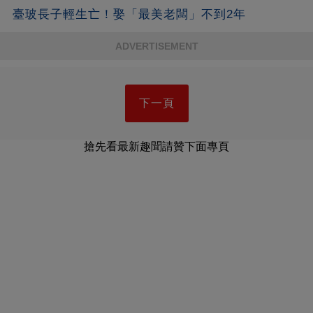
臺玻長子輕生亡！娶「最美老闆」不到2年
ADVERTISEMENT
下一頁
搶先看最新趣聞請贊下面專頁