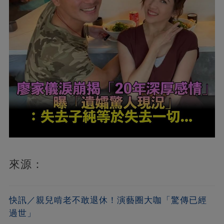
來源：
快訊／親兒啃老不敢退休！演藝圈大咖「驚傳已經
過世」