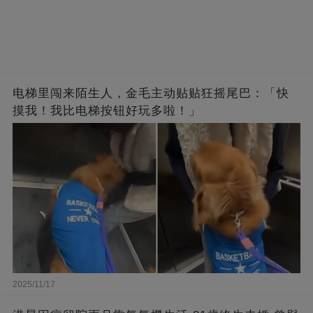
电梯里闯来陌生人，金毛主动贴贴狂摇尾巴：「快
摸我！我比电梯按钮好玩多啦！」
2025/11/17