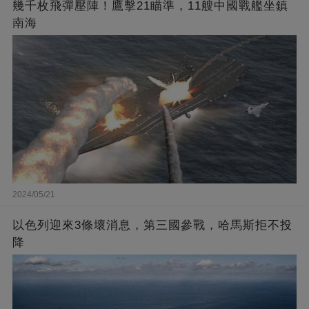
幾千枚飛彈壓陣！鷹擊21瞄準，11艘中國戰艦坐鎮
南海
2024/05/21
以色列迎來3條壞消息，第三國參戰，哈馬斯拒不投
降