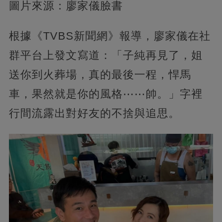
圖片來源：廖家儀臉書
根據《TVBS新聞網》報導，廖家儀在社
群平台上發文寫道：「子純再見了，姐
送你到火葬場，真的最後一程，悍馬
車，果然就是你的風格⋯⋯帥。」字裡
行間流露出對好友的不捨與追思。