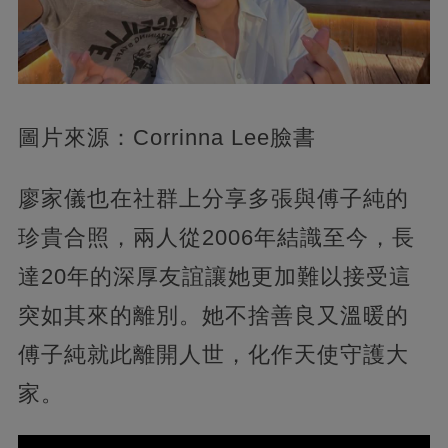
圖片來源：Corrinna Lee臉書
廖家儀也在社群上分享多張與傅子純的
珍貴合照，兩人從2006年結識至今，長
達20年的深厚友誼讓她更加難以接受這
突如其來的離別。她不捨善良又溫暖的
傅子純就此離開人世，化作天使守護大
家。