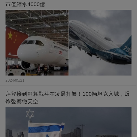
市值縮水4000億
2024/05/21
拜登接到噩耗戰斗在凌晨打響！100輛坦克入城，爆
炸聲響徹天空