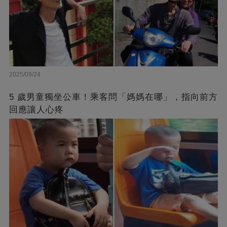
2025/09/24
5 歲男童獨坐公車！乘客問「媽媽在哪」，指向前方
回應讓人心疼