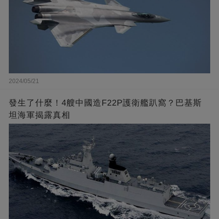
2024/05/21
發生了什麼！4艘中國造F22P護衛艦趴窩？巴基斯
坦海軍揭露真相