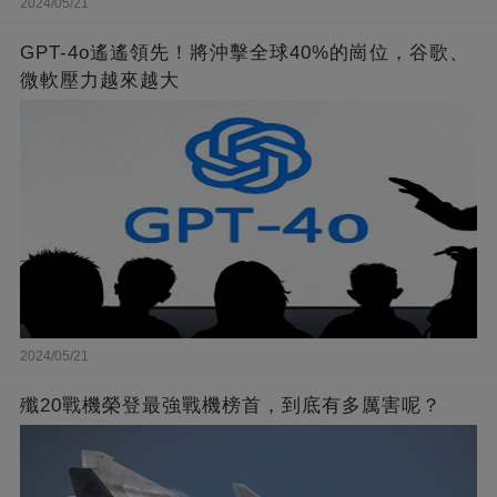
2024/05/21
GPT-4o遙遙領先！將沖擊全球40%的崗位，谷歌、
微軟壓力越來越大
2024/05/21
殲20戰機榮登最強戰機榜首，到底有多厲害呢？