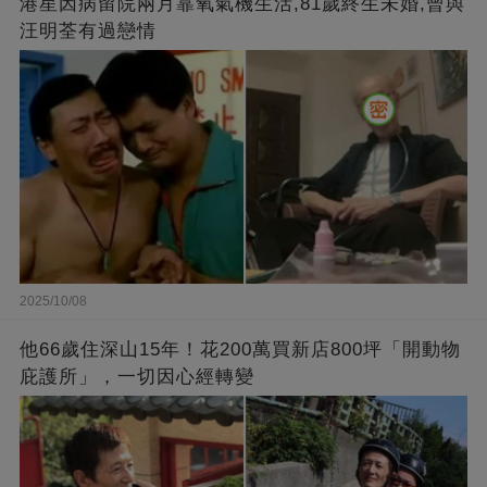
港星因病留院兩月靠氧氣機生活,81歲終生未婚,曾與
汪明荃有過戀情
2025/10/08
他66歲住深山15年！花200萬買新店800坪「開動物
庇護所」，一切因心經轉變