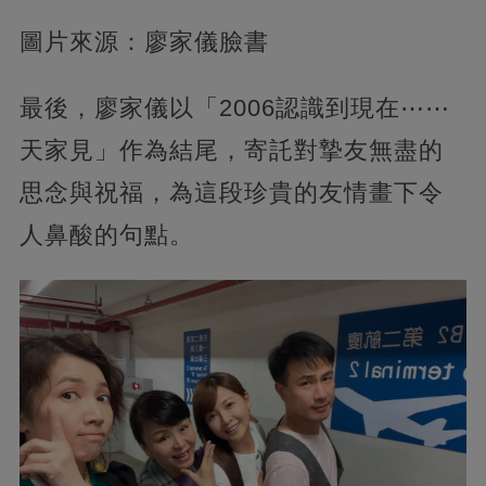
圖片來源：廖家儀臉書
最後，廖家儀以「2006認識到現在⋯⋯
天家見」作為結尾，寄託對摯友無盡的
思念與祝福，為這段珍貴的友情畫下令
人鼻酸的句點。