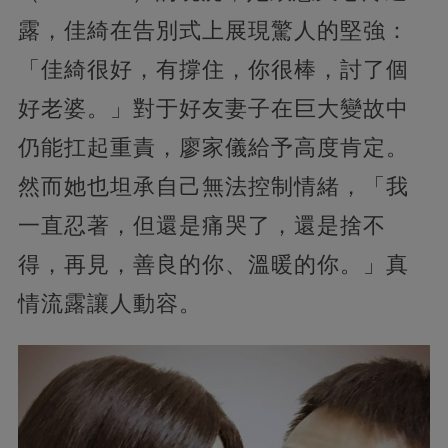
露，佳綺在告別式上展現驚人的堅強：
「佳綺很好，有撐住，你很棒，討了個
好老婆。」對于好友妻子在巨大變故中
仍能扛起重責，廖家儀給予高度肯定。
然而她也坦承自己無法控制情緒，「我
一直忍著，但還是痛哭了，還是捨不
得，再見，善良的你、溫暖的你。」真
情流露讓人動容。