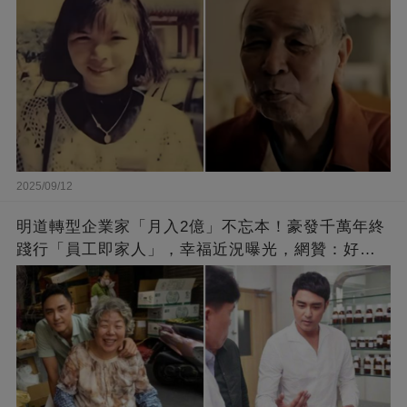
2025/09/12
明道轉型企業家「月入2億」不忘本！豪發千萬年終
踐行「員工即家人」，幸福近況曝光，網贊：好老
闆的福報