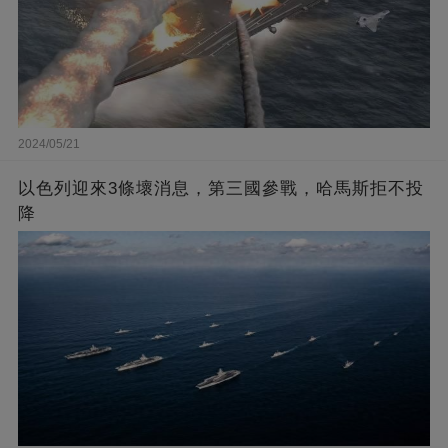
2024/05/21
以色列迎來3條壞消息，第三國參戰，哈馬斯拒不投
降