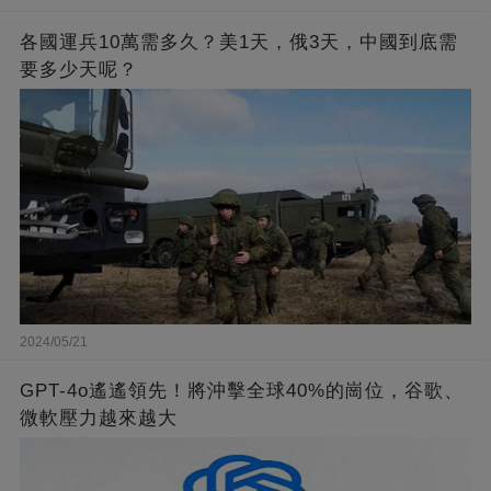
各國運兵10萬需多久？美1天，俄3天，中國到底需
要多少天呢？
2024/05/21
GPT-4o遙遙領先！將沖擊全球40%的崗位，谷歌、
微軟壓力越來越大