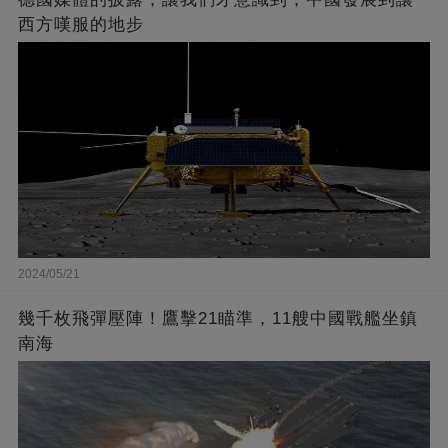
西方嘆服的地步
2024/05/21
幾千枚飛彈壓陣！鷹擊21瞄準，11艘中國戰艦坐鎮
南海