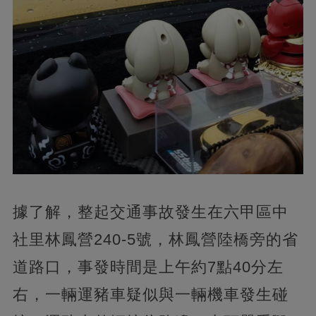
據了解，整起交通事故發生在六甲區中
社里林鳳營240-5號，林鳳營陸橋旁的省
道路口，事發時間是上午約7點40分左
右，一輛運豬車疑似與一輛機車發生碰