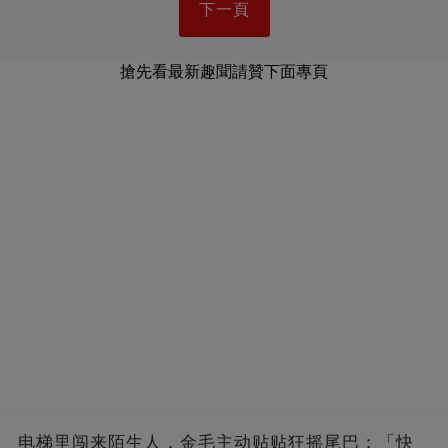
下一頁
搶先看最新趣聞請贊下面專頁
电梯里闯来陌生人，金毛主动贴贴狂摇尾巴：「快