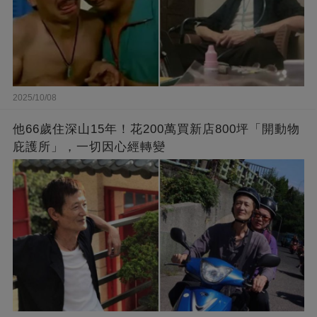
2025/10/08
他66歲住深山15年！花200萬買新店800坪「開動物
庇護所」，一切因心經轉變