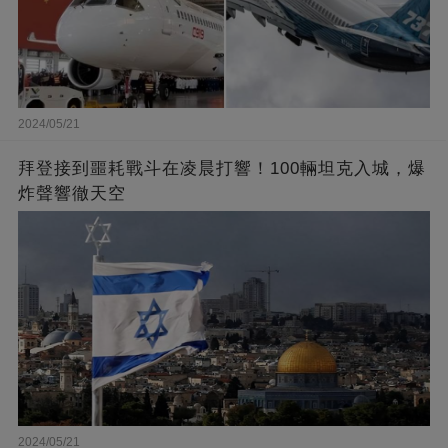
2024/05/21
拜登接到噩耗戰斗在凌晨打響！100輛坦克入城，爆
炸聲響徹天空
2024/05/21