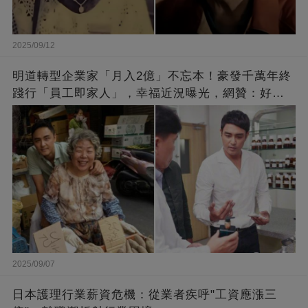
2025/09/12
明道轉型企業家「月入2億」不忘本！豪發千萬年終
踐行「員工即家人」，幸福近況曝光，網贊：好老
闆的福報
2025/09/07
日本護理行業薪資危機：從業者疾呼"工資應漲三