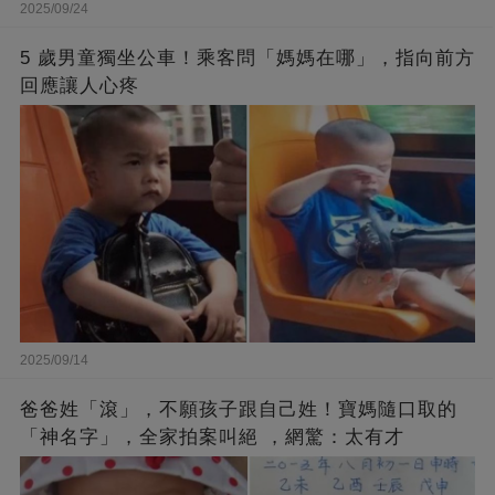
2025/09/24
5 歲男童獨坐公車！乘客問「媽媽在哪」，指向前方
回應讓人心疼
2025/09/14
爸爸姓「滾」，不願孩子跟自己姓！寶媽隨口取的
「神名字」，全家拍案叫絕 ，網驚：太有才