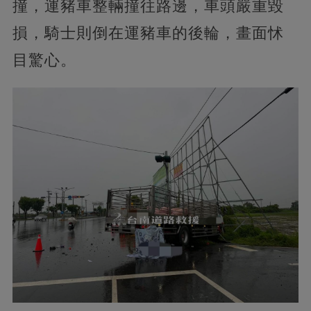
撞，運豬車整輛撞往路邊，車頭嚴重毀
損，騎士則倒在運豬車的後輪，畫面怵
目驚心。