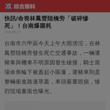
快訊/命喪林鳳營陸橋旁「破碎慘
死」！台南爆噩耗
2026/06/15
台南市六甲區今天上午大雨滂沱，在林
鳳營陸橋旁發生死亡交通事故，一輛運
豬車與機車不明原因發生碰撞，騎士當
場命喪輪下被蓋起小賬蓬，運豬車則是
整輛衝進路邊草叢，車頭嚴重毀損，慘
烈現場畫面也曝光。