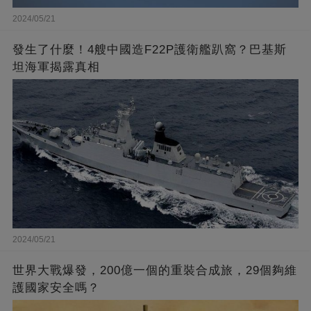
2024/05/21
發生了什麼！4艘中國造F22P護衛艦趴窩？巴基斯
坦海軍揭露真相
2024/05/21
世界大戰爆發，200億一個的重裝合成旅，29個夠維
護國家安全嗎？