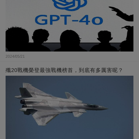
2024/05/21
殲20戰機榮登最強戰機榜首，到底有多厲害呢？