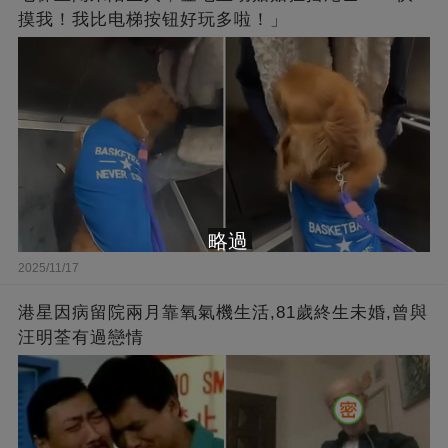
摸我！我比电梯按钮好玩多啦！」
略過
2025/11/17
港星因病留院兩月靠氧氣機生活,81歲終生未婚,曾與
汪明荃有過戀情