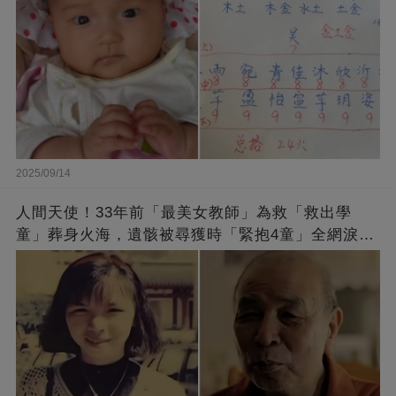
2025/09/14
人間天使！33年前「最美女教師」為救「救出學
童」葬身火海，遺骸被尋獲時「緊抱4童」全網淚
崩：真正的英雄不該被遺忘