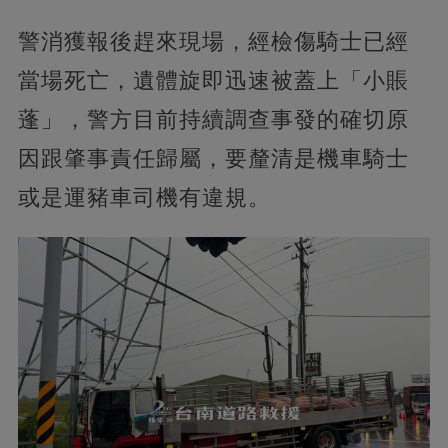
警消獲報後趕來現場，經檢傷騎士已經
當場死亡，遺體旋即迅速被蓋上「小賬
蓬」，警方目前持續調查事發的確切原
因跟肇事責任歸屬，要釐清是機車騎士
或是運豬車司機有違規。