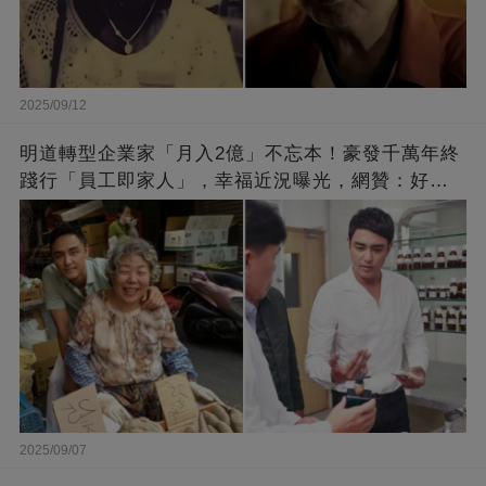
2025/09/12
明道轉型企業家「月入2億」不忘本！豪發千萬年終
踐行「員工即家人」，幸福近況曝光，網贊：好老
闆的福報
2025/09/07