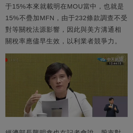
于15%本來就載明在MOU當中，也就是
15%不疊加MFN，由于232條款調查不受
對等關稅法源影響，因此與美方溝通相
關稅率應儘早生效，以利業者競爭力。
經濟部長龔明鑫也在記者會說，股市對