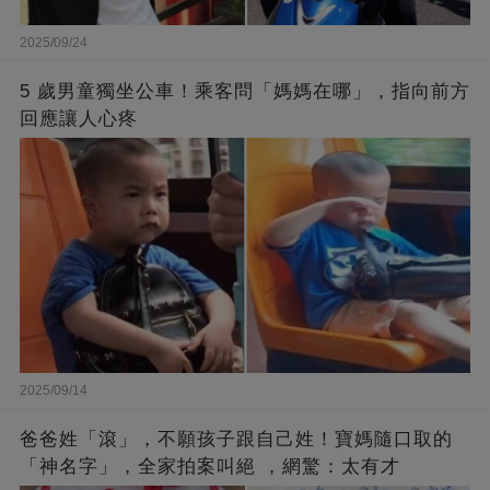
2025/09/24
5 歲男童獨坐公車！乘客問「媽媽在哪」，指向前方
回應讓人心疼
2025/09/14
爸爸姓「滾」，不願孩子跟自己姓！寶媽隨口取的
「神名字」，全家拍案叫絕 ，網驚：太有才