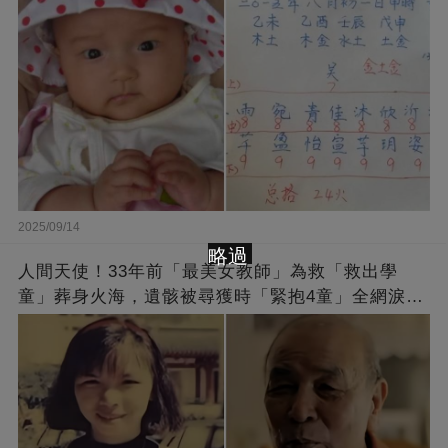
2025/09/14
略過
人間天使！33年前「最美女教師」為救「救出學
童」葬身火海，遺骸被尋獲時「緊抱4童」全網淚
崩：真正的英雄不該被遺忘