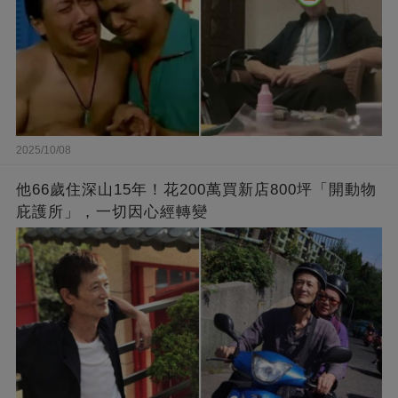
2025/10/08
他66歲住深山15年！花200萬買新店800坪「開動物
庇護所」，一切因心經轉變