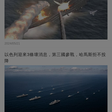
2024/05/21
以色列迎來3條壞消息，第三國參戰，哈馬斯拒不投
降