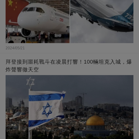
2024/05/21
拜登接到噩耗戰斗在凌晨打響！100輛坦克入城，爆
炸聲響徹天空