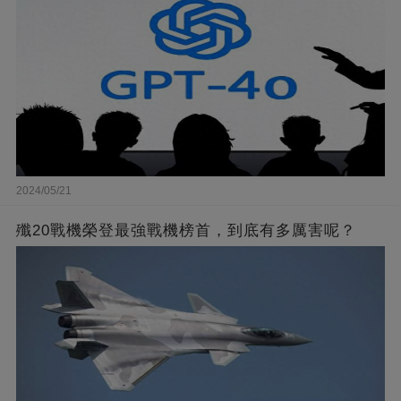
2024/05/21
殲20戰機榮登最強戰機榜首，到底有多厲害呢？