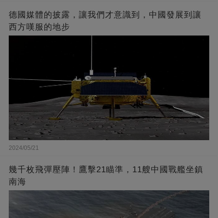
德國媒體的披露，讓我們才意識到，中國發展到讓
西方嘆服的地步
2024/05/21
幾千枚飛彈壓陣！鷹擊21瞄準，11艘中國戰艦坐鎮
南海