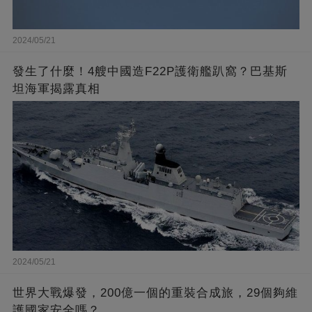
2024/05/21
發生了什麼！4艘中國造F22P護衛艦趴窩？巴基斯
坦海軍揭露真相
2024/05/21
世界大戰爆發，200億一個的重裝合成旅，29個夠維
護國家安全嗎？