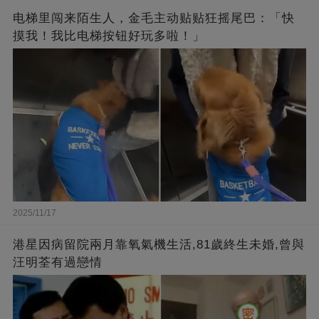
电梯里闯来陌生人，金毛主动贴贴狂摇尾巴：「快
摸我！我比电梯按钮好玩多啦！」
2025/11/17
港星因病留院兩月靠氧氣機生活,81歲終生未婚,曾與
汪明荃有過戀情