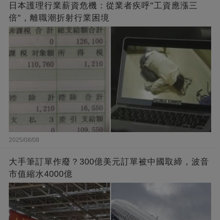
日本護理行業薪資危機：從業者疾呼"工資應漲三
倍"，離職潮折射行業困境
2025/08/08
大手筆訂單作廢？300億美元訂單被中國取締，波音
市值縮水4000億