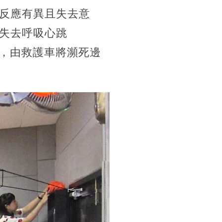
反應有異且失去意
失去呼吸心跳
局，由救護車將瀕死邊