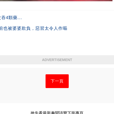
4顆藥...
前也被婆婆欺負，惡習太令人作嘔
ADVERTISEMENT
下一頁
搶先看最新趣聞請贊下面專頁