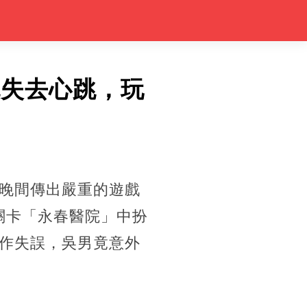
鬼失去心跳，玩
晚間傳出嚴重的遊戲
題關卡「永春醫院」中扮
作失誤，吳男竟意外