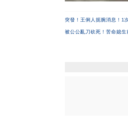
突發！王俐人扼腕消息！1次吞
被公公亂刀砍死！苦命媳生