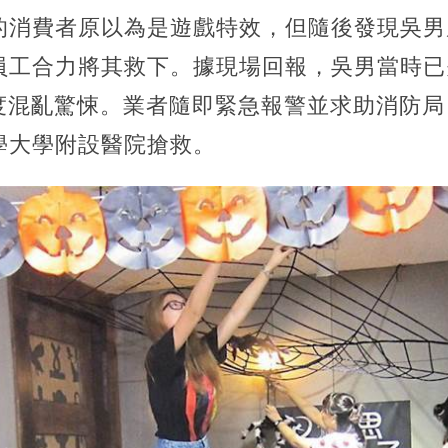
的消費者原以為是遊戲特效，但隨後發現吳男
員工合力將其救下。據現場回報，吳男當時已
極度混亂驚悚。業者隨即緊急報警並求助消防
學大學附設醫院搶救。