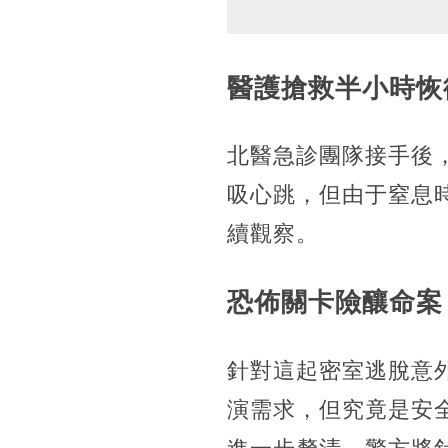
醫護搶救半小時恢
北醫急診團隊接手後
吸心跳，但由于窒息
續觀察。
恐佈關卡險釀命案
針對這起密室逃脫意
演需求，但究竟是安