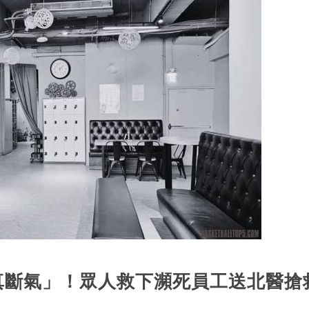
 真斷氣」！眾人救下瀕死員工送北醫搶