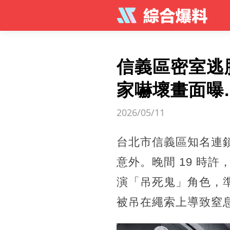
信義區密室逃
家嚇壞畫面曝..
2026/05/11
台北市信義區知名連
意外。晚間 19 時
演「吊死鬼」角色，
被吊在繩索上導致窒