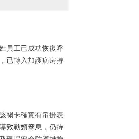
姓員工已成功恢復呼
，已轉入加護病房持
該關卡確實有吊掛表
導致勒頸窒息，仍待