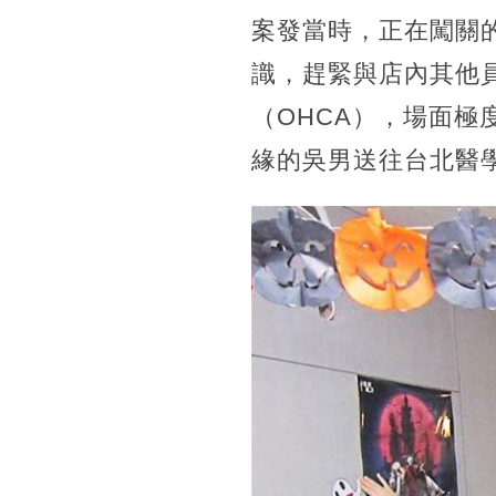
案發當時，正在闖關
識，趕緊與店內其他
（OHCA），場面
緣的吳男送往台北醫