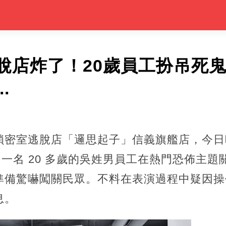
脫店炸了！20歲員工扮吊死
.
鎖密室逃脫店「邏思起子」信義旗艦店，今日
許，一名 20 多歲的吳姓男員工在熱門恐佈主
準備驚嚇闖關民眾。不料在表演過程中疑因操
息。