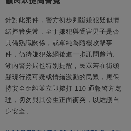
籲民眾提高警覺
針對此案件，警方初步判斷嫌犯疑似情
緒控管失常，至于嫌犯與受害男子是否
具備熟識關係，或單純為隨機攻擊事
件，仍待嫌犯落網後進一步訊問釐清。
湖內警分局也特別提醒，民眾若在街頭
髮現行蹤可疑或情緒激動的民眾，應保
持安全距離並立即撥打 110 通報警方處
理，切勿與其發生正面衝突，以維護自
身安全。