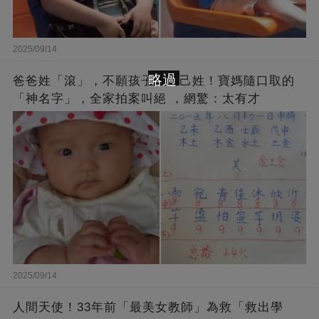
2025/09/14
略過
爸爸姓「滾」，不願孩子跟自己姓！寶媽隨口取的
「神名字」，全家拍案叫絕 ，網驚：太有才
2025/09/14
人間天使！33年前「最美女教師」為救「救出學