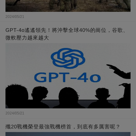
2024/05/21
GPT-4o遙遙領先！將沖擊全球40%的崗位，谷歌、
微軟壓力越來越大
2024/05/21
殲20戰機榮登最強戰機榜首，到底有多厲害呢？