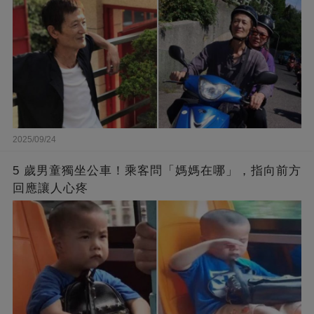
2025/09/24
5 歲男童獨坐公車！乘客問「媽媽在哪」，指向前方
回應讓人心疼