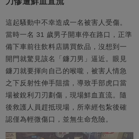
刀慘遭鮮血直流
這起騷動中不幸造成一名被害人受傷。
當時一名 31 歲男子開車停在路口，正準
備下車前往飲料店購買飲品，沒想到一
開門就驚見該名「鐮刀男」逼近。眼見
鐮刀就要揮向自己的喉嚨，被害人情急
之下反射性伸手阻擋，導致手部虎口當
場被銳利刀刃劃傷，現場鮮血直流。隨
後救護人員趕抵現場，所幸經包紮後確
認僅為輕微傷口，並無生命危險。