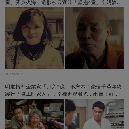
童」葬身火海，遺骸被尋獲時「緊抱4童」全網淚
崩：真正的英雄不該被遺忘
2025/09/12
明道轉型企業家「月入2億」不忘本！豪發千萬年終
踐行「員工即家人」，幸福近況曝光，網贊：好老
闆的福報