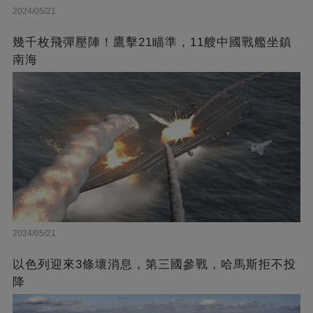
2024/05/21
幾千枚飛彈壓陣！鷹擊21瞄準，11艘中國戰艦坐鎮
南海
2024/05/21
以色列迎來3條壞消息，第三國參戰，哈馬斯拒不投
降