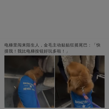
电梯里闯来陌生人，金毛主动贴贴狂摇尾巴：「快
摸我！我比电梯按钮好玩多啦！」