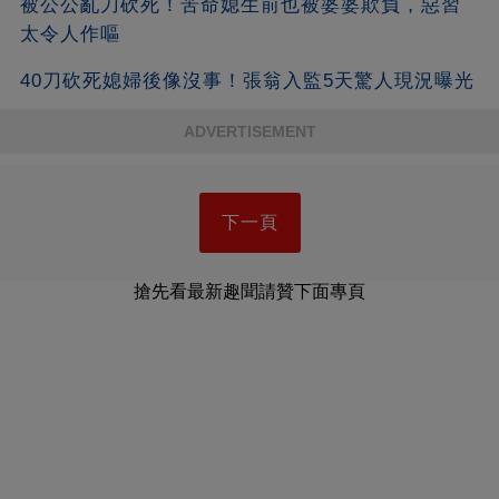
被公公亂刀砍死！苦命媳生前也被婆婆欺負，惡習
太令人作嘔
40刀砍死媳婦後像沒事！張翁入監5天驚人現況曝光
ADVERTISEMENT
下一頁
搶先看最新趣聞請贊下面專頁