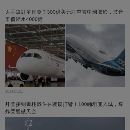
大手筆訂單作廢？300億美元訂單被中國取締，波音
市值縮水4000億
2024/05/21
拜登接到噩耗戰斗在凌晨打響！100輛坦克入城，爆
炸聲響徹天空