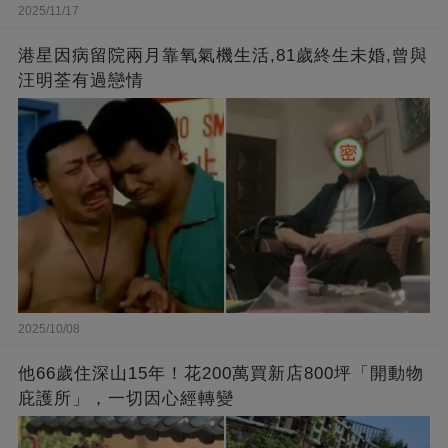
2025/11/17
港星因病留院兩月靠氧氣機生活,81歲終生未婚,曾與
汪明荃有過戀情
2025/10/08
他66歲住深山15年！花200萬買新店800坪「開動物
庇護所」，一切因心經轉變