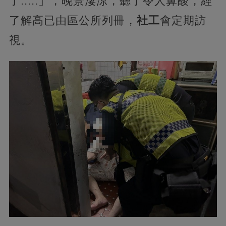
了.....」，晚景淒涼，聽了令人鼻酸，經
了解高已由區公所列冊，
社工
會定期訪
視。