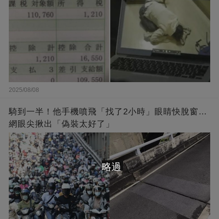
2025/08/08
騎到一半！他手機噴飛「找了2小時」眼睛快脫窗…
網眼尖揪出「偽裝太好了」
略過