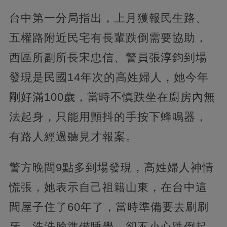
台中第一分局指出，上月獲報民生路、
五權路附近民宅有長輩跌倒需要協助，
西區所副所長宋忠信、警員張淳鈞到場
發現是民國14年次的高姓婦人，她今年
剛好滿100歲，當時不慎跌坐在廚房內無
法起身，只能用顫抖的手按下蜂鳴器，
有路人經過聽見才報案。
警方晚間9點多到場發現，高姓婦人神情
慌張，她表示自己祖籍山東，在台中這
間屋子住了60年了，當時準備要去刷刷
牙、洗洗臉準備睡覺，卻不小心跌倒起