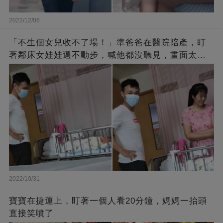
2022/12/06
「不生個女兒收不了場！」準爸爸在醫院陪產，盯
著鄰床女娃娃邁不動步，喊他都沒聽見，畫面太有
愛了！
2022/10/31
寶寶在捷運上，盯著一個人看20分鐘，媽媽一抬頭
直接笑噴了