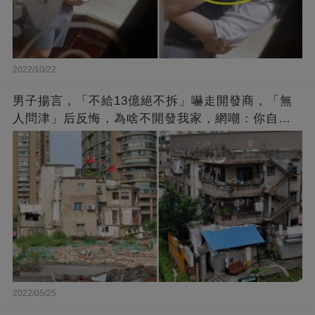
2022/10/22
男子揚言，「不給13億絕不拆」嚇走開發商，「無
人問津」后反悔，為啥不開發我家，網嘲：你自己
找的
2022/05/25