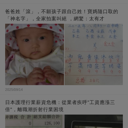
爸爸姓「滾」，不願孩子跟自己姓！寶媽隨口取的
「神名字」，全家拍案叫絕 ，網驚：太有才
2025/09/14
日本護理行業薪資危機：從業者疾呼"工資應漲三
倍"，離職潮折射行業困境