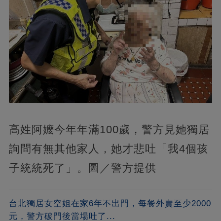
高姓阿嬤今年年滿100歲，警方見她獨居
詢問有無其他家人，她才悲吐「我4個孩
子統統死了」。圖／警方提供
台北獨居女空姐在家6年不出門，每餐外賣至少2000
元，警方破門後當場吐了...