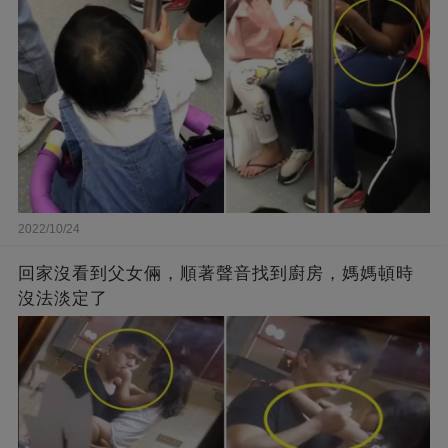
2022/10/24
回家沒看到父女倆，順著聲音找到廚房，媽媽頓時
沒法淡定了