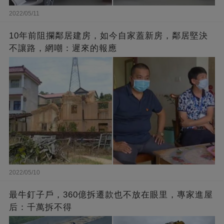
2022/05/11
10年前阻攔鄰居建房，如今自家蓋新房，鄰居堅決
不讓路，網嘲：遲來的報應
2022/05/10
最牛釘子戶，360億拆遷款也不放在眼里，專家進屋
后：千萬拆不得