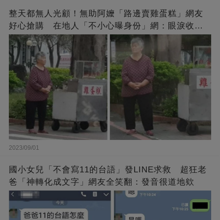
整天都無人光顧！無助阿嬤「路邊賣雞蛋糕」網友
好心搶購 在地人「不小心曝身份」網：眼淚收回
來了
2023/09/01
國小女兒「不會寫11的台語」發LINE求救 超狂老
爸「神轉化成文字」網友全笑翻：發音很道地欸