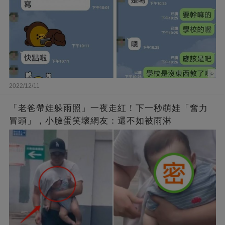
2022/12/11
「老爸帶娃躲雨照」一夜走紅！下一秒萌娃「奮力
冒頭」，小臉蛋笑壞網友：還不如被雨淋