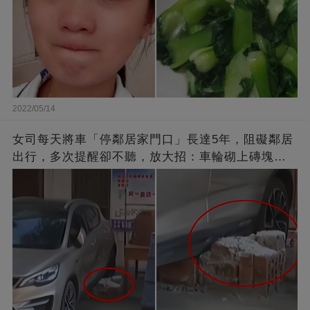
2022/05/14
女司每天將車「停鄰居家門口」長達5年，阻礙鄰居
出行，多次提醒卻不聽，放大招：車輪砌上磚塊，
你別想走了