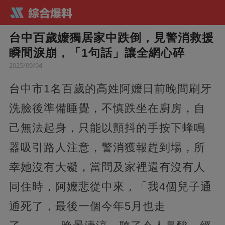
台中百歲嬤獨居家中跌倒，見警消救援
瞬間淚崩，「1句話」讓全網心碎
2025/09/04
台中市1名百歲的高姓阿嬤日前晚間刷牙
洗臉後準備睡覺，不慎跌坐在廚房，自
己無法起身，只能以顫抖的手按下蜂鳴
器吸引路人注意，警消獲報趕到場，所
幸她沒有大礙，當問及家裡還有沒有人
同住時，阿嬤悲從中來，「我4個兒子通
通死了，最後一個今年5月也走