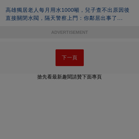
高雄獨居老人每月用水1000噸，兒子查不出原因後
直接關閉水閥，隔天警察上門：你鄰居出事了...
ADVERTISEMENT
下一頁
搶先看最新趣聞請贊下面專頁