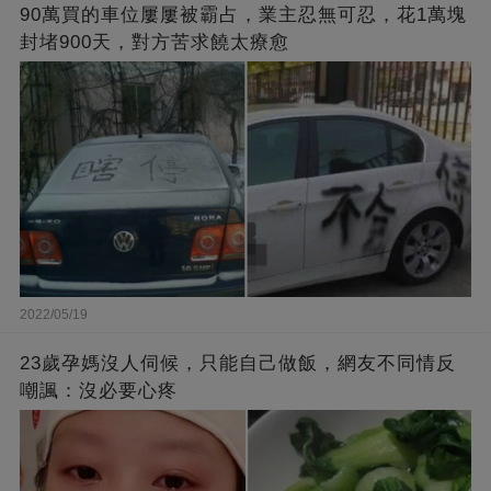
90萬買的車位屢屢被霸占，業主忍無可忍，花1萬塊
封堵900天，對方苦求饒太療愈
2022/05/19
23歲孕媽沒人伺候，只能自己做飯，網友不同情反
嘲諷：沒必要心疼