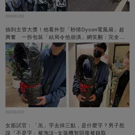
2024/01/02
抽到主管大獎！他看外型「秒猜Dyson電風扇」超
興奮 一拆包裝「結局令他崩潰」網笑翻：完全想
不到～
2023/12/20
女面試官：「羔」字去掉三點，是什麼字？男子怒
說「不是字」被淘汰~女孩機智回復被錄取