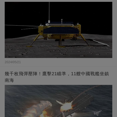
2024/05/21
幾千枚飛彈壓陣！鷹擊21瞄準，11艘中國戰艦坐鎮
南海