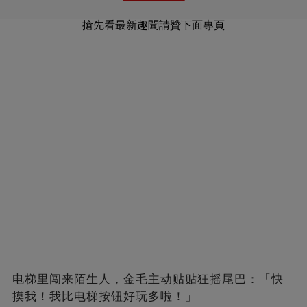
搶先看最新趣聞請贊下面專頁
电梯里闯来陌生人，金毛主动贴贴狂摇尾巴：「快
摸我！我比电梯按钮好玩多啦！」