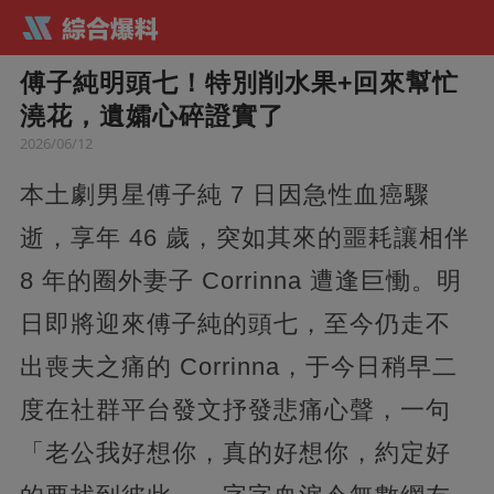
傅子純明頭七！特別削水果+回來幫忙
澆花，遺孀心碎證實了
2026/06/12
本土劇男星傅子純 7 日因急性血癌驟
逝，享年 46 歲，突如其來的噩耗讓相伴
8 年的圈外妻子 Corrinna 遭逢巨慟。明
日即將迎來傅子純的頭七，至今仍走不
出喪夫之痛的 Corrinna，于今日稍早二
度在社群平台發文抒發悲痛心聲，一句
「老公我好想你，真的好想你，約定好