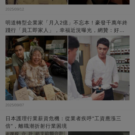
2025/09/12
明道轉型企業家「月入2億」不忘本！豪發千萬年終
踐行「員工即家人」，幸福近況曝光，網贊：好老
闆的福報
2025/09/07
日本護理行業薪資危機：從業者疾呼"工資應漲三
倍"，離職潮折射行業困境