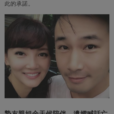
此的承諾。
摯友親姐全天候陪伴，遺孀喊話亡