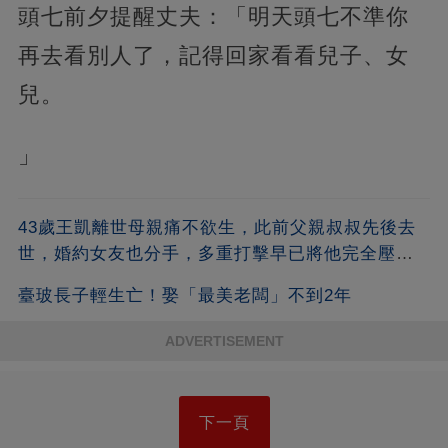
頭七前夕提醒丈夫：「明天頭七不準你
再去看別人了，記得回家看看兒子、女
兒。
」
43歲王凱離世母親痛不欲生，此前父親叔叔先後去
世，婚約女友也分手，多重打擊早已將他完全壓
垮！
臺玻長子輕生亡！娶「最美老闆」不到2年
ADVERTISEMENT
下一頁