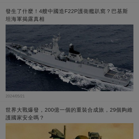
發生了什麼！4艘中國造F22P護衛艦趴窩？巴基斯
坦海軍揭露真相
2024/05/21
世界大戰爆發，200億一個的重裝合成旅，29個夠維
護國家安全嗎？