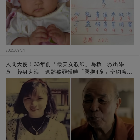
2025/09/14
人間天使！33年前「最美女教師」為救「救出學
童」葬身火海，遺骸被尋獲時「緊抱4童」全網淚
崩：真正的英雄不該被遺忘