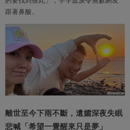
的要找到彼此」，字字血淚令無數網友
跟著鼻酸。
離世至今下雨不斷，遺孀深夜失眠
悲喊「希望一覺醒來只是夢」