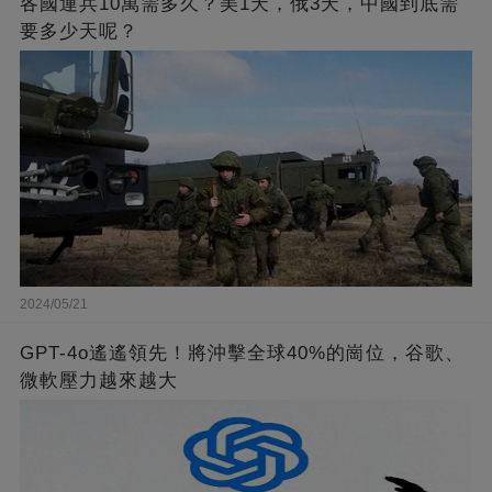
各國運兵10萬需多久？美1天，俄3天，中國到底需
要多少天呢？
2024/05/21
GPT-4o遙遙領先！將沖擊全球40%的崗位，谷歌、
微軟壓力越來越大