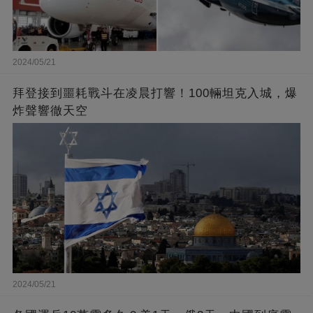
2024/05/21
拜登接到噩耗戰斗在凌晨打響！100輛坦克入城，爆
炸聲響徹天空
2024/05/21