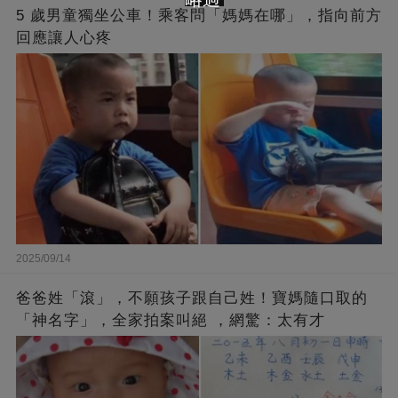
5 歲男童獨坐公車！乘客問「媽媽在哪」，指向前方
回應讓人心疼
2025/09/14
爸爸姓「滾」，不願孩子跟自己姓！寶媽隨口取的
「神名字」，全家拍案叫絕 ，網驚：太有才