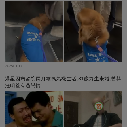
2025/11/17
港星因病留院兩月靠氧氣機生活,81歲終生未婚,曾與
汪明荃有過戀情