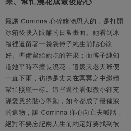
果、幫忙澆花成最後貼心
最讓 Corrinna 心碎睹物思人的，是打開
冰箱後映入眼簾的日常畫面。她看到冰
箱裡還留著一袋袋傅子純生前貼心削
好、準備留給她吃的芒果；而傅子純知
道她平時不擅長澆花，這幾天老天爺便
一直下雨，彷彿是丈夫在冥冥之中繼續
幫忙照顧一樣。這些過往看似微小卻充
滿愛意的貼心舉動，如今都成了最催淚
的遺物，讓 Corrinna 痛心向亡夫喊話，
絕對不要忘記兩人生前約定好要找到彼