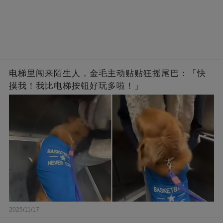
电梯里闯来陌生人，金毛主动贴贴狂摇尾巴：「快
摸我！我比电梯按钮好玩多啦！」
2025/11/17