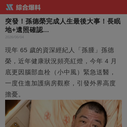
突發！孫德榮完成人生最後大事！長眠
地+遺照確認...
2026/06/04
現年 65 歲的資深經紀人「孫腫」孫德
榮，近年健康狀況頻亮紅燈，今年 4 月
底更因腦部血栓（小中風）緊急送醫，
一度住進加護病房觀察，引發外界高度
擔憂。