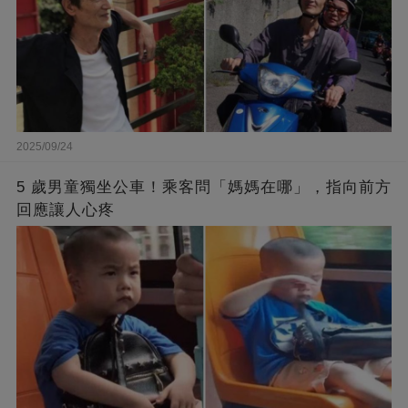
2025/09/24
5 歲男童獨坐公車！乘客問「媽媽在哪」，指向前方
回應讓人心疼