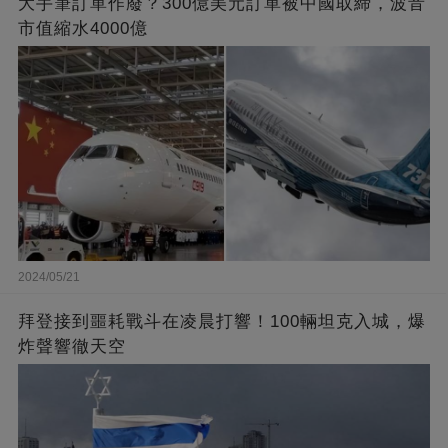
大手筆訂單作廢？300億美元訂單被中國取締，波音
市值縮水4000億
2024/05/21
拜登接到噩耗戰斗在凌晨打響！100輛坦克入城，爆
炸聲響徹天空