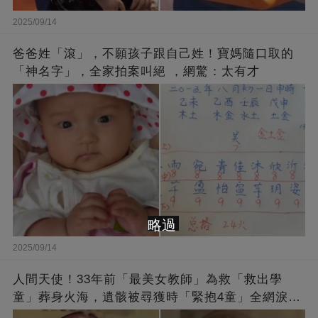
2025/09/14
爸爸姓「滾」，不願孩子跟自己姓！寶媽隨口取的
「神名字」，全家拍案叫絕 ，網驚：太有才
略過
2025/09/14
人間天使！33年前「最美女教師」為救「救出學
童」葬身火海，遺骸被尋獲時「緊抱4童」全網淚
崩：真正的英雄不該被遺忘