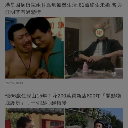
港星因病留院兩月靠氧氣機生活,81歲終生未婚,曾與
汪明荃有過戀情
2025/10/08
他66歲住深山15年！花200萬買新店800坪「開動物
庇護所」，一切因心經轉變