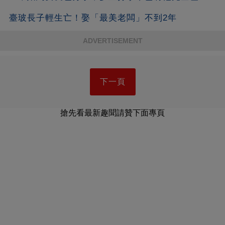
垮！
臺玻長子輕生亡！娶「最美老闆」不到2年
ADVERTISEMENT
下一頁
搶先看最新趣聞請贊下面專頁