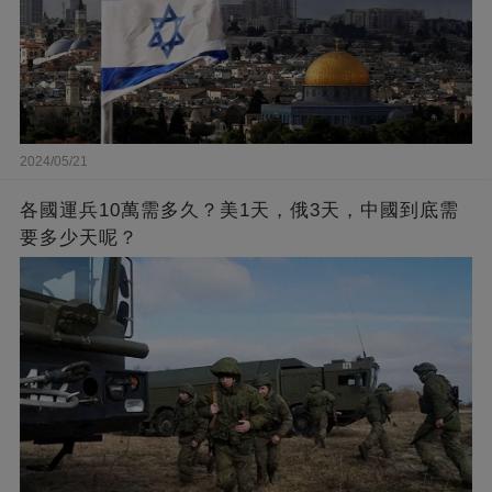
2024/05/21
各國運兵10萬需多久？美1天，俄3天，中國到底需
要多少天呢？