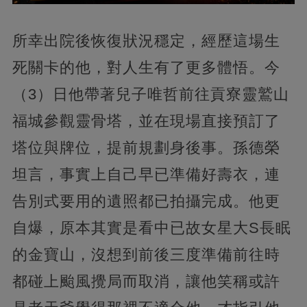
所幸出院後恢復狀況穩定，經歷這場生
死關卡的他，對人生有了更多體悟。今
（3）日他帶著兒子唯哲前往貢寮靈鷲山
福城參觀靈骨塔，並在現場直接預訂了
塔位與牌位，提前規劃身後事。孫德榮
坦言，事實上自己早已準備好壽衣，連
告別式要用的遺照都已拍攝完成。他更
自爆，原本其實是看中已故女星大S長眠
的金寶山，沒想到前後三度準備前往時
都碰上颱風攪局而取消，讓他笑稱或許