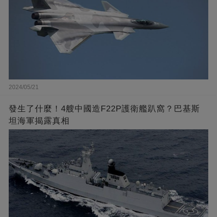
2024/05/21
發生了什麼！4艘中國造F22P護衛艦趴窩？巴基斯
坦海軍揭露真相