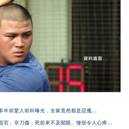
年前驚人前科曝光，全家竟然都是惡魔...
官」非刀傷，死前來不及闔眼、慘狀令人心疼...