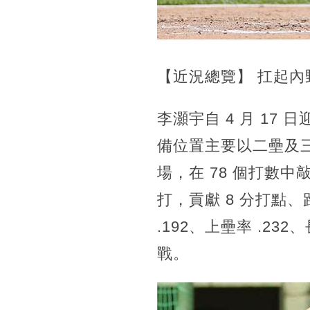
【近況總覽】 扛起內
李灝宇自 4 月 1
備位置主要以二壘及三
場，在 78 個打數中
打，貢獻 8 分打點、
.192、上壘率 .23
戰。