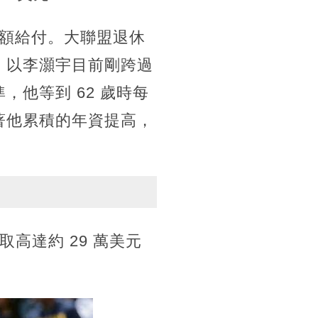
額給付。大聯盟退休
歲。以李灝宇目前剛跨過
準，他等到 62 歲時每
隨著他累積的年資提高，
取高達約 29 萬美元