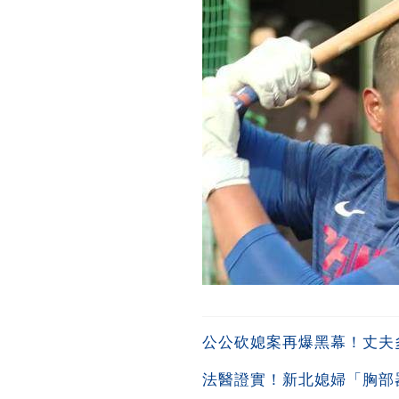
公公砍媳案再爆黑幕！丈夫多
法醫證實！新北媳婦「胸部器