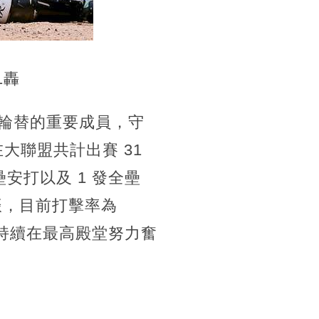
1轟
野輪替的重要成員，守
大聯盟共計出賽 31
壘安打以及 1 發全壘
三振，目前打擊率為
27，持續在最高殿堂努力奮