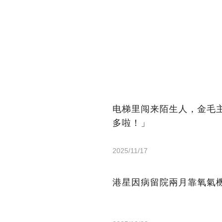
电梯里闯来陌生人，金毛
多啦！」
2025/11/17
港星因病留院兩月靠氧氣機