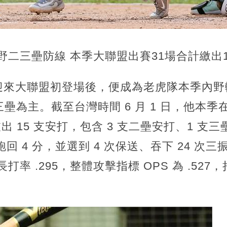
野二三壘防線 本季大聯盟出賽31場合計繳出
7 日迎來大聯盟初登場後，便成為老虎隊本季內
壘為主。截至台灣時間 6 月 1 日，他本季在
敲出 15 支安打，包含 3 支二壘安打、1 支三
跑回 4 分，並選到 4 次保送、吞下 24 次
2、長打率 .295，整體攻擊指標 OPS 為 .5