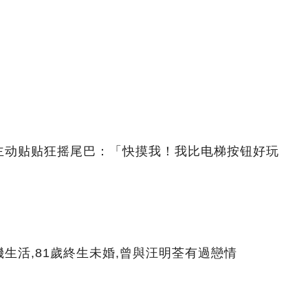
主动贴贴狂摇尾巴：「快摸我！我比电梯按钮好玩
生活,81歲終生未婚,曾與汪明荃有過戀情