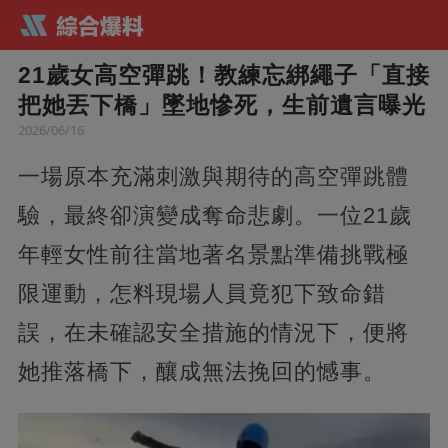
21歲女高空彈跳！教練忘綁繩子「直接
把她丟下橋」墜地慘死，生前遺言曝光
2026/06/16
一場原本充滿刺激與期待的高空彈跳體
驗，最終卻演變成奪命悲劇。一位21歲
年輕女性前往當地著名景點準備挑戰極
限運動，怎料現場人員竟犯下致命錯
誤，在未確認安全措施的情況下，便將
她推落橋下，釀成無法挽回的憾事。