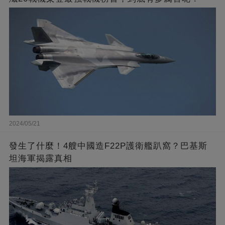
2024/05/21
發生了什麼！4艘中國造F22P護衛艦趴窩？巴基斯
坦海軍揭露真相