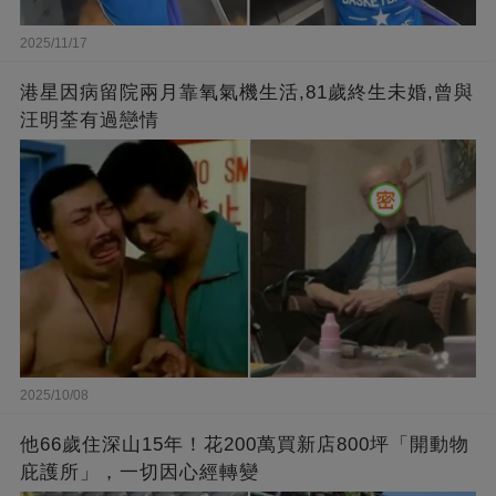
2025/11/17
港星因病留院兩月靠氧氣機生活,81歲終生未婚,曾與
汪明荃有過戀情
2025/10/08
他66歲住深山15年！花200萬買新店800坪「開動物
庇護所」，一切因心經轉變