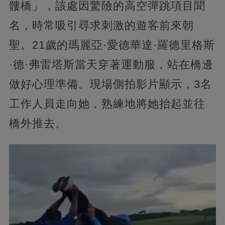
髏橋」，該處因驚險的高空彈跳項目聞
名，時常吸引尋求刺激的遊客前來朝
聖。21歲的瑪麗亞·愛德華達·羅德里格斯
·德·弗雷塔斯當天穿著運動服，站在橋邊
做好心理準備。現場側拍影片顯示，3名
工作人員走向她，熟練地將她抬起並往
橋外推去。