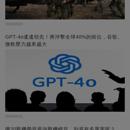
2024/05/21
GPT-4o遙遙領先！將沖擊全球40%的崗位，谷歌、
微軟壓力越來越大
2024/05/21
殲20戰機榮登最強戰機榜首，到底有多厲害呢？