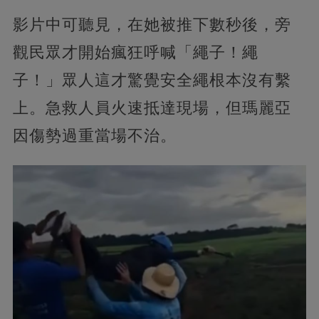
影片中可聽見，在她被推下數秒後，旁
觀民眾才開始瘋狂呼喊「繩子！繩
子！」眾人這才驚覺安全繩根本沒有繫
上。急救人員火速抵達現場，但瑪麗亞
因傷勢過重當場不治。