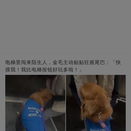
电梯里闯来陌生人，金毛主动贴贴狂摇尾巴：「快
摸我！我比电梯按钮好玩多啦！」