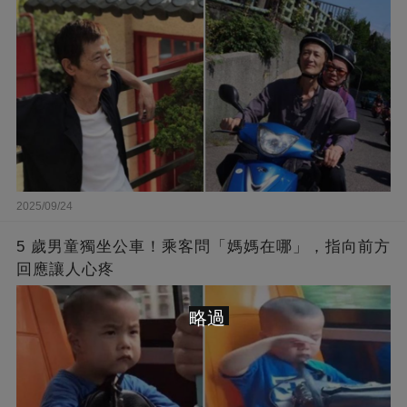
2025/09/24
5 歲男童獨坐公車！乘客問「媽媽在哪」，指向前方
回應讓人心疼
略過