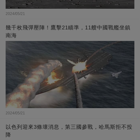
2024/05/21
幾千枚飛彈壓陣！鷹擊21瞄準，11艘中國戰艦坐鎮
南海
2024/05/21
以色列迎來3條壞消息，第三國參戰，哈馬斯拒不投
降