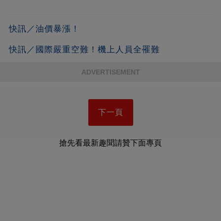
快訊／油價暴漲！
快訊／國際嚴重空難！機上人員全罹難
ADVERTISEMENT
下一頁
搶先看最新趣聞請贊下面專頁