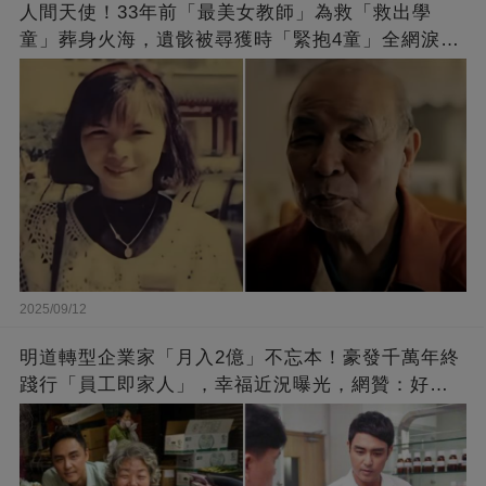
人間天使！33年前「最美女教師」為救「救出學
童」葬身火海，遺骸被尋獲時「緊抱4童」全網淚
崩：真正的英雄不該被遺忘
2025/09/12
明道轉型企業家「月入2億」不忘本！豪發千萬年終
踐行「員工即家人」，幸福近況曝光，網贊：好老
闆的福報