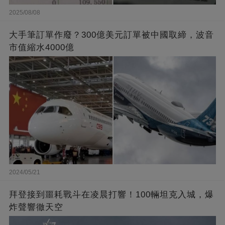
2025/08/08
大手筆訂單作廢？300億美元訂單被中國取締，波音
市值縮水4000億
2024/05/21
拜登接到噩耗戰斗在凌晨打響！100輛坦克入城，爆
炸聲響徹天空