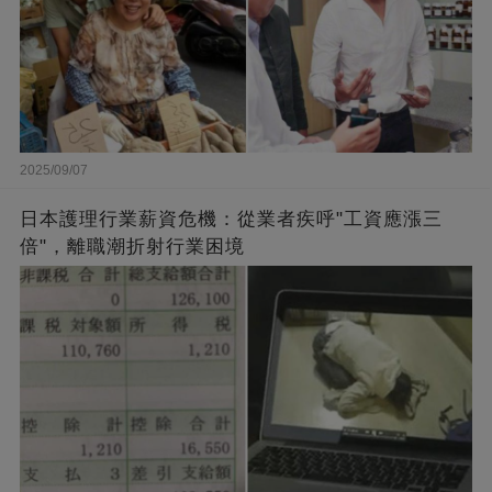
2025/09/07
日本護理行業薪資危機：從業者疾呼"工資應漲三
倍"，離職潮折射行業困境