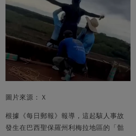
圖片來源：Ｘ
根據《每日郵報》報導，這起駭人事故
發生在巴西聖保羅州利梅拉地區的「骷