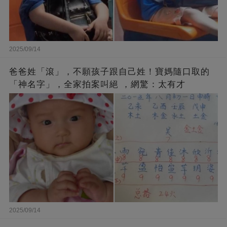
2025/09/14
爸爸姓「滾」，不願孩子跟自己姓！寶媽隨口取的
「神名字」，全家拍案叫絕 ，網驚：太有才
2025/09/14