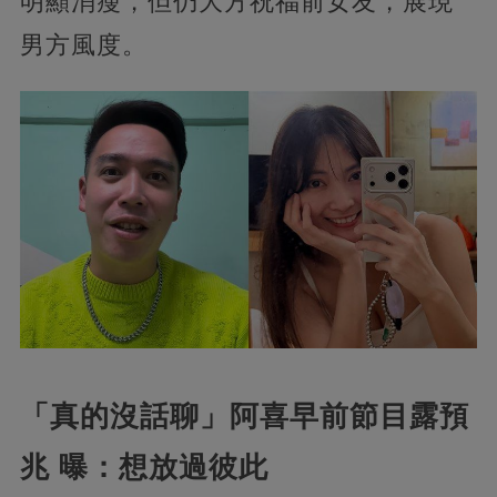
明顯消瘦，但仍大方祝福前女友，展現
男方風度。
「真的沒話聊」阿喜早前節目露預
兆 曝：想放過彼此