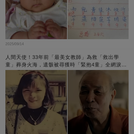
2025/09/14
人間天使！33年前「最美女教師」為救「救出學
童」葬身火海，遺骸被尋獲時「緊抱4童」全網淚
崩：真正的英雄不該被遺忘