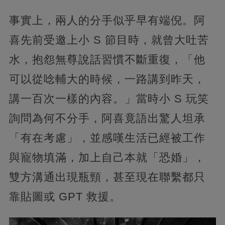
事實上，兩人的分手似乎早有端倪。阿
喜先前受邀上小 S 節目時，就曾大吐苦
水，抱怨無尊說話習慣不斷重復，「他
可以從唸輔大的時候，一路講到昨天，
講一百次一樣的內容。」當時小 S 玩笑
詢問為何不分手，阿喜竟語出驚人坦承
「有在考慮」，並感嘆生活已經被工作
與寵物填滿，加上自己本就「恐婚」，
雙方溝通出現瓶頸，甚至現在聯繫都只
靠貼圖或 GPT 救援。