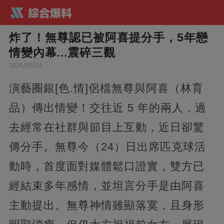
炸了！無尊認已被阿喜提分手，5年戀
情變內幕...震碎三觀
2026/05/24
演藝圈銀[色.情]侶檔無尊與阿喜（林育
品）傳出情變！交往近 5 年的兩人，過
去經常在社群與節目上互動，近日卻驚
傳分手。無尊今（24）日出席匹克球活
動時，首度面對媒體鬆口證實，雙方已
經結束多年感情，並坦言分手是由阿喜
主動提出。無尊神情雖顯落寞，且身形