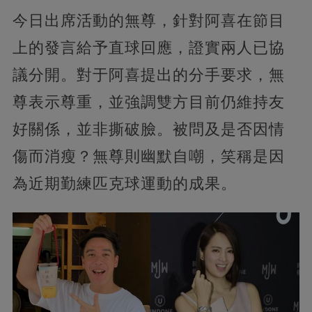
今日出席活動的無尊，針對阿喜在節目
上的發言給予直球回應，證實兩人已協
議分開。對于阿喜提出的分手要求，無
尊表示尊重，並強調雙方目前仍維持友
好關係，並非撕破臉。被問及是否因情
傷而消瘦？無尊則幽默自嘲，笑稱是因
為近期勤練匹克球運動的成果。