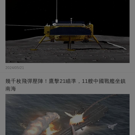
2024/05/21
幾千枚飛彈壓陣！鷹擊21瞄準，11艘中國戰艦坐鎮
南海