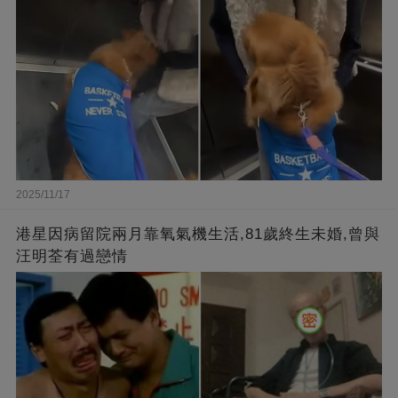
2025/11/17
港星因病留院兩月靠氧氣機生活,81歲終生未婚,曾與
汪明荃有過戀情