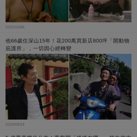
2025/10/08
他66歲住深山15年！花200萬買新店800坪「開動物
庇護所」，一切因心經轉變
2025/09/24