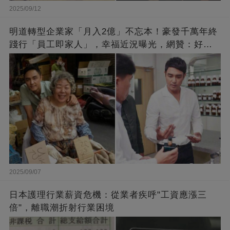
2025/09/12
明道轉型企業家「月入2億」不忘本！豪發千萬年終
踐行「員工即家人」，幸福近況曝光，網贊：好老
闆的福報
2025/09/07
日本護理行業薪資危機：從業者疾呼"工資應漲三
倍"，離職潮折射行業困境