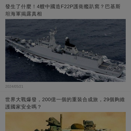
發生了什麼！4艘中國造F22P護衛艦趴窩？巴基斯
坦海軍揭露真相
2024/05/21
世界大戰爆發，200億一個的重裝合成旅，29個夠維
護國家安全嗎？