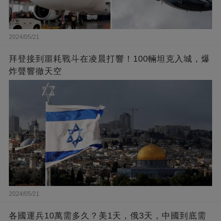
2024/05/21
拜登接到噩耗戰斗在凌晨打響！100輛坦克入城，爆
炸聲響徹天空
2024/05/21
各國運兵10萬需多久？美1天，俄3天，中國到底需