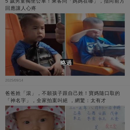
5 歲男童獨坐公車！乘客問「媽媽在哪」，指向前方
回應讓人心疼
略過
2025/09/14
爸爸姓「滾」，不願孩子跟自己姓！寶媽隨口取的
「神名字」，全家拍案叫絕 ，網驚：太有才