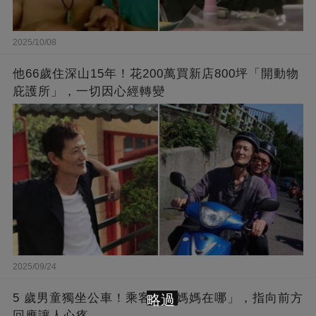
2025/10/08
他66歲住深山15年！花200萬買新店800坪「開動物
庇護所」，一切因心經轉變
2025/09/24
5 歲男童獨坐公車！乘客問「媽媽在哪」，指向前方
略過
回應讓人心疼