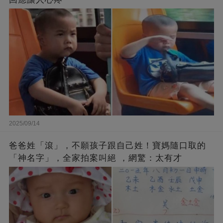
2025/09/14
爸爸姓「滾」，不願孩子跟自己姓！寶媽隨口取的
「神名字」，全家拍案叫絕 ，網驚：太有才