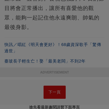
目將會正常播出，讓所有喜愛他的觀
眾，能夠一起記住他永遠爽朗、帥氣的
最後身影。
快訊／唱紅《明天會更好》！68歲資深歌手「驚傳
過世」
臺玻長子輕生亡！娶「最美老闆」不到2年
ADVERTISEMENT
下一頁
搶先看最新趣聞請贊下面專頁