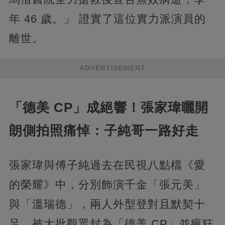
年 46 歲。」 證實了這位實力派演員的
離世。
ADVERTISEMENT
「德美 CP」成絕響！張家瑋曬開
朗側拍照痛悼：子純哥一路好走
張家瑋與傅子純過去在民視八點檔《愛
的榮耀》中，分別飾演千金「張元美」
與「溫瑞德」，兩人外型登對且默契十
足，被大批觀眾封為「德美 CP」並瘋狂