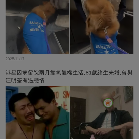
2025/11/17
港星因病留院兩月靠氧氣機生活,81歲終生未婚,曾與
汪明荃有過戀情