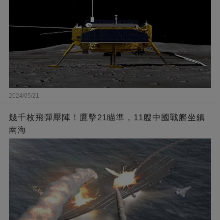
2024/05/21
幾千枚飛彈壓陣！鷹擊21瞄準，11艘中國戰艦坐鎮
南海