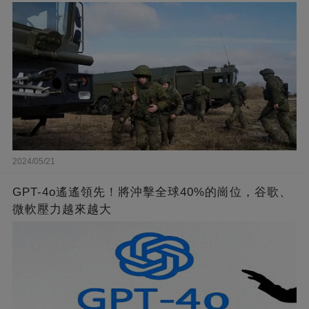
2024/05/21
GPT-4o遙遙領先！將沖擊全球40%的崗位，谷歌、
微軟壓力越來越大