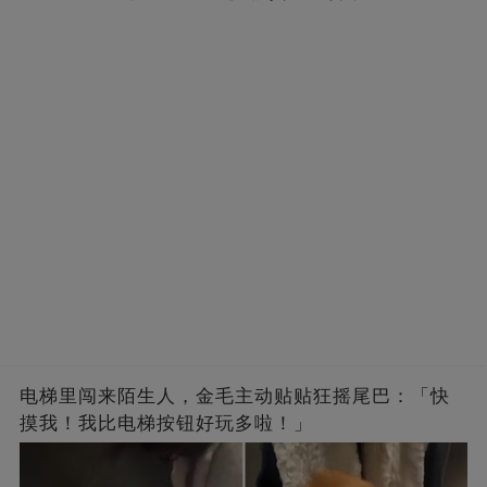
电梯里闯来陌生人，金毛主动贴贴狂摇尾巴：「快
摸我！我比电梯按钮好玩多啦！」