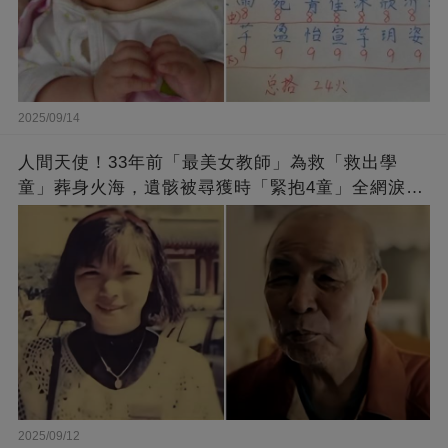
2025/09/14
人間天使！33年前「最美女教師」為救「救出學
童」葬身火海，遺骸被尋獲時「緊抱4童」全網淚
崩：真正的英雄不該被遺忘
2025/09/12