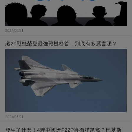
2024/05/21
殲20戰機榮登最強戰機榜首，到底有多厲害呢？
2024/05/21
發生了什麼！4艘中國造F22P護衛艦趴窩？巴基斯