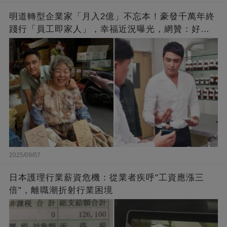
明道轉型企業家「月入2億」不忘本！豪發千萬年終
踐行「員工即家人」，幸福近況曝光，網贊：好老
闆的福報
2025/09/07
日本護理行業薪資危機：從業者疾呼"工資應漲三
倍"，離職潮折射行業困境