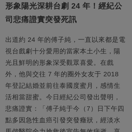
形象陽光深耕台劇 24 年！經紀公
司悲痛證實突發死訊
出道約 24 年的傅子純，一直以來都是電
視台戲劇十分愛用的當家本土小生，陽
光且鮮明的形象深受觀眾喜愛。在戲
外，他與交往 7 年的圈外女友于 2018
年登記結婚並前往泰國度蜜月，感情生
活相當甜蜜。今日經紀公司發出聲明，
悲痛證實：「傅子純于今（7）日下午四
點多因急性血癌引發突發癥狀，經淡水
馬偕醫院全力搶救後宣告無效病逝，享