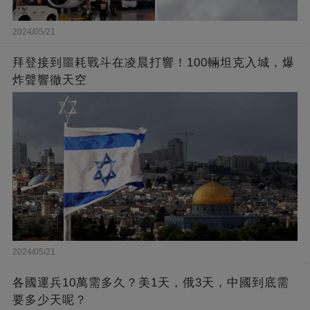
2024/05/21
拜登接到噩耗戰斗在凌晨打響！100輛坦克入城，爆
炸聲響徹天空
2024/05/21
各國運兵10萬需多久？美1天，俄3天，中國到底需
要多少天呢？