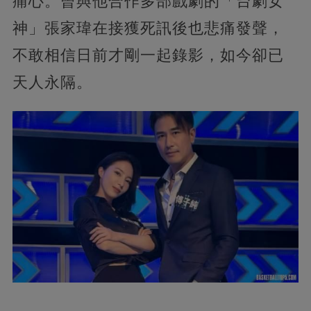
痛心。曾與他合作多部戲劇的「台劇女
神」張家瑋在接獲死訊後也悲痛發聲，
不敢相信日前才剛一起錄影，如今卻已
天人永隔。