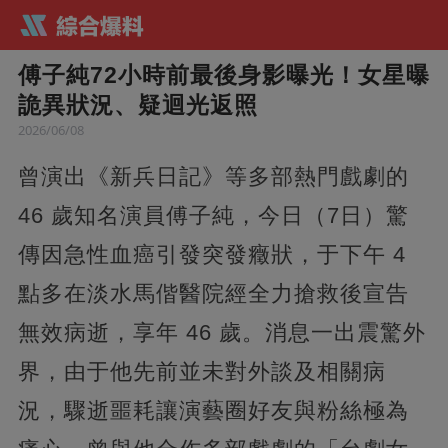
傅子純72小時前最後身影曝光！女星曝
詭異狀況、疑迴光返照
2026/06/08
曾演出《新兵日記》等多部熱門戲劇的
46 歲知名演員傅子純，今日（7日）驚
傳因急性血癌引發突發癥狀，于下午 4
點多在淡水馬偕醫院經全力搶救後宣告
無效病逝，享年 46 歲。消息一出震驚外
界，由于他先前並未對外談及相關病
況，驟逝噩耗讓演藝圈好友與粉絲極為