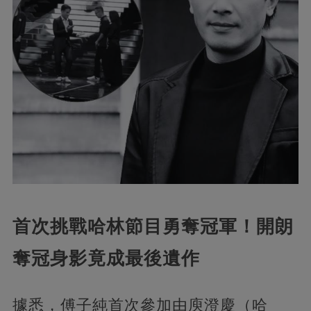
首次挑戰哈林節目勇奪冠軍！開朗
奪冠身影竟成最後遺作
據悉，傅子純首次參加由庾澄慶（哈