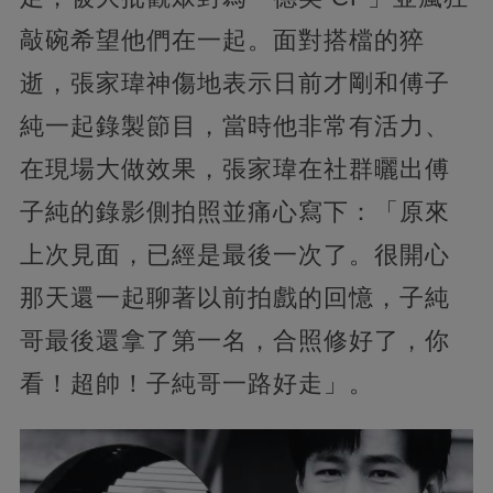
敲碗希望他們在一起。面對搭檔的猝
逝，張家瑋神傷地表示日前才剛和傅子
純一起錄製節目，當時他非常有活力、
在現場大做效果，張家瑋在社群曬出傅
子純的錄影側拍照並痛心寫下：「原來
上次見面，已經是最後一次了。很開心
那天還一起聊著以前拍戲的回憶，子純
哥最後還拿了第一名，合照修好了，你
看！超帥！子純哥一路好走」。