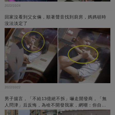
2022/10/24
回家沒看到父女倆，順著聲音找到廚房，媽媽頓時
沒法淡定了
2022/10/22
男子揚言，「不給13億絕不拆」嚇走開發商，「無
人問津」后反悔，為啥不開發我家，網嘲：你自己
找的