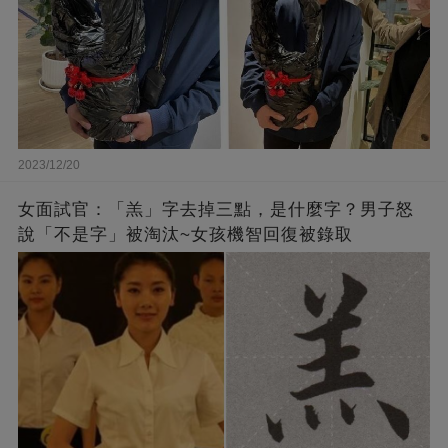
2023/12/20
女面試官：「羔」字去掉三點，是什麼字？男子怒
說「不是字」被淘汰~女孩機智回復被錄取