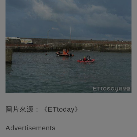
圖片來源：《ETtoday》
Advertisements