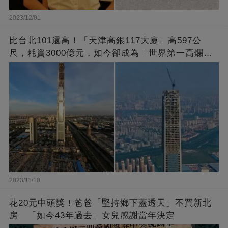
2023/12/01
比台北101還高！「天津高銀117大廈」高597公
尺，耗資3000億元，如今卻成為「世界第一高爛尾
樓」
2023/11/10
花20元中頭獎！爸爸「堅持鄉下蓋透天」不買新北
房 「如今43年過去」女兒感謝當年決定