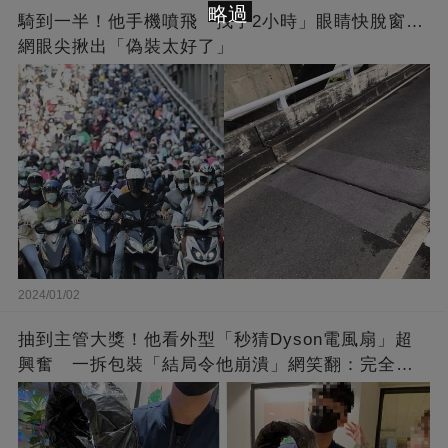
略過
騎到一半！他手機噴飛「找了2小時」眼睛快脫窗…
網眼尖揪出「偽裝太好了」
2024/01/02
抽到主管大獎！他看外型「秒猜Dyson電風扇」超
興奮 一拆包裝「結局令他崩潰」網笑翻：完全想
不到～