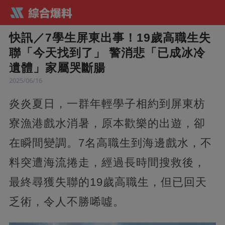
快訊／7學生屏東出事！19歲高職生失
聯「今天找到了」 警消悲「已成冰冷
遺體」家屬哭斷腸
2025/06/16
炎炎夏日，一群年輕學子相約到屏東枋
寮漁港戲水消暑，原本歡樂的出遊，卻
在瞬間變調。7名高職生到海邊戲水，不
料突遭海流捲走，經過長時間搜救後，
最終尋獲失聯的19歲高職生，但已回天
乏術，令人不勝唏噓。