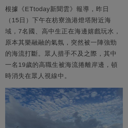
根據《ETtoday新聞雲》報導，昨日
（15日）下午在枋寮漁港燈塔附近海
域，7名國、高中生正在海邊嬉戲玩水，
原本其樂融融的氣氛，突然被一陣強勁
的海流打斷。眾人措手不及之際，其中
一名19歲的高職生被海流捲離岸邊，頓
時消失在眾人視線中。