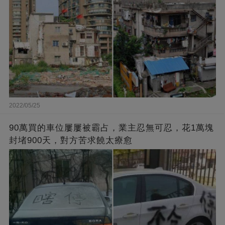
2022/05/25
90萬買的車位屢屢被霸占，業主忍無可忍，花1萬塊
封堵900天，對方苦求饒太療愈