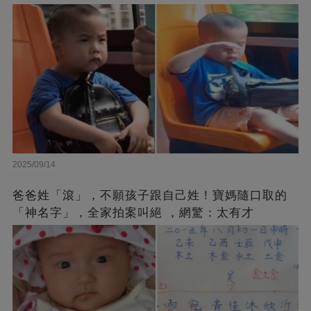
2025/09/14
爸爸姓「滾」，不願孩子跟自己姓！寶媽隨口取的
「神名字」，全家拍案叫絕 ，網驚：太有才