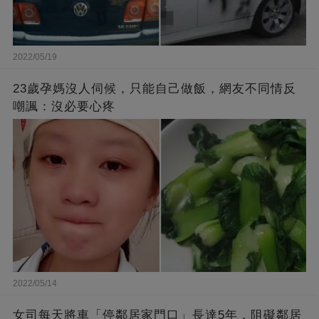
2022/05/19
23歲孕媽沒人伺候，只能自己做飯，網友不同情反
嘲諷：沒必要心疼
2022/05/14
女司每天將車「停鄰居家門口」長達5年，阻礙鄰居