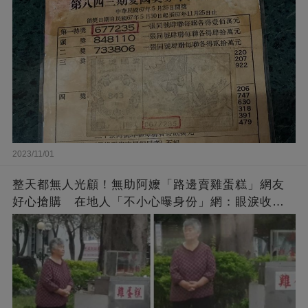
2023/11/01
整天都無人光顧！無助阿嬤「路邊賣雞蛋糕」網友
好心搶購 在地人「不小心曝身份」網：眼淚收回
來了