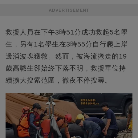
ADVERTISEMENT
救援人員在下午3時51分成功救起5名學
生，另有1名學生在3時55分自行爬上岸
邊消波塊獲救。然而，被海流捲走的19
歲高職生卻始終下落不明，救援單位持
續擴大搜索范圍，徹夜不停搜尋。