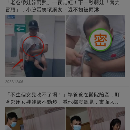
「老爸帶娃躲雨照」一夜走紅！下一秒萌娃「奮力
冒頭」，小臉蛋笑壞網友：還不如被雨淋
2022/12/06
「不生個女兒收不了場！」準爸爸在醫院陪產，盯
著鄰床女娃娃邁不動步，喊他都沒聽見，畫面太有
愛了！