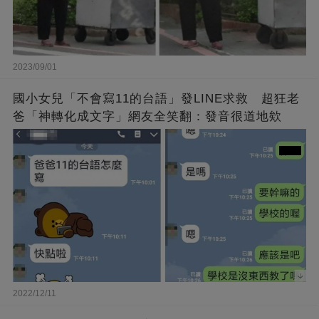
2023/09/01
國小女兒「不會寫11的台語」發LINE求救 超狂老
爸「神轉化成文字」網友全笑翻：發音很道地欸
2022/12/11