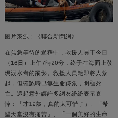
圖片來源：《聯合新聞網》
在焦急等待的過程中，救援人員于今日
（16日）上午7時20分，終于在海面上發
現溺水者的蹤影。救援人員隨即將人救
起，但確認時已無生命跡象，明顯死
亡。這起意外讓許多網友紛紛表示哀
悼：「才19歲，真的太可惜了」、「希
望天堂沒有痛苦」、「一個美好的生命