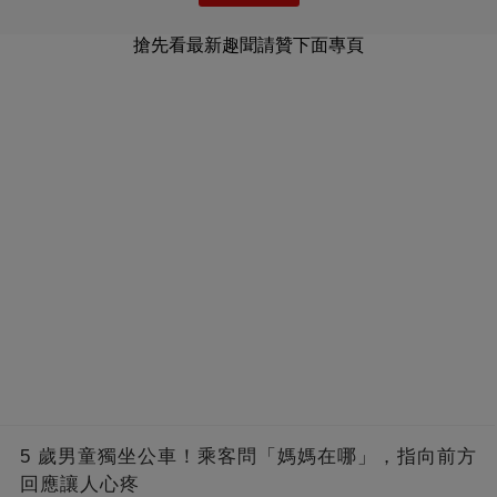
搶先看最新趣聞請贊下面專頁
5 歲男童獨坐公車！乘客問「媽媽在哪」，指向前方
回應讓人心疼