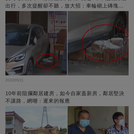
出行，多次提醒卻不聽，放大招：車輪砌上磚塊，
你別想走了
2022/05/11
10年前阻攔鄰居建房，如今自家蓋新房，鄰居堅決
不讓路，網嘲：遲來的報應