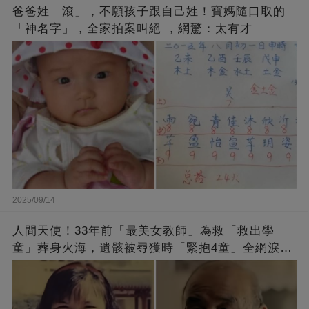
爸爸姓「滾」，不願孩子跟自己姓！寶媽隨口取的
「神名字」，全家拍案叫絕 ，網驚：太有才
2025/09/14
人間天使！33年前「最美女教師」為救「救出學
童」葬身火海，遺骸被尋獲時「緊抱4童」全網淚
崩：真正的英雄不該被遺忘