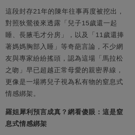
這段封存21年的陳年往事再度被挖出，
對照狄鶯後來透露「兒子15歲還一起
睡、長腋毛才分房」，以及「11歲還捧
著媽媽胸部入睡」等奇葩言論，不少網
友與專家紛紛搖頭，認為這場「馬拉松
之吻」早已超越正常母愛的親密界線，
更像是一場將兒子視為私有物的窒息式
情感綁架。
羅姐犀利預言成真？網看傻眼：這是窒
息式情感綁架