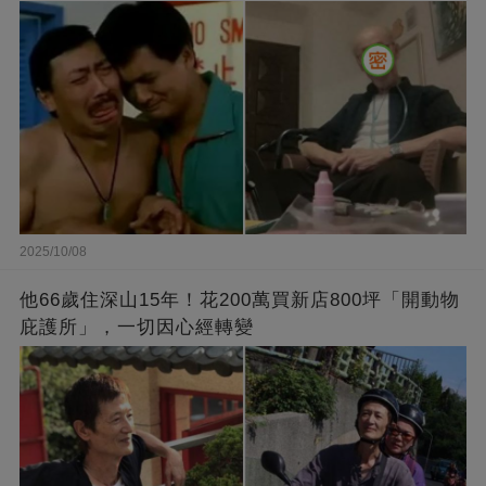
2025/10/08
他66歲住深山15年！花200萬買新店800坪「開動物
庇護所」，一切因心經轉變