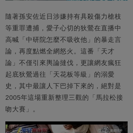
隨著孫安佐近日涉嫌持有具殺傷力槍枝
等重罪遭捕，愛子心切的狄鶯在直播中
高喊「中研院怎麼不吸收他」的暴走言
論，再度點燃全網怒火。這番「天才
論」不僅引來輿論撻伐，更讓網友瘋狂
起底狄鶯過往「天花板等級」的溺愛
史，其中最讓人下巴掉下來的，絕對是
2005年這場重新整理三觀的「馬拉松接
吻大賽」。