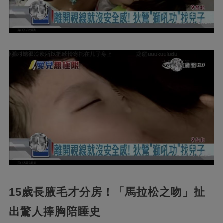
15歲長腋毛才分房！「馬拉松之吻」扯
出驚人捧胸陪睡史