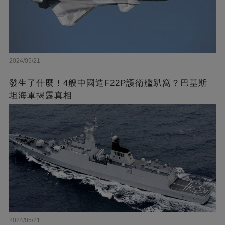
2024/05/21
發生了什麼！4艘中國造F22P護衛艦趴窩？巴基斯
坦海軍揭露真相
2024/05/21