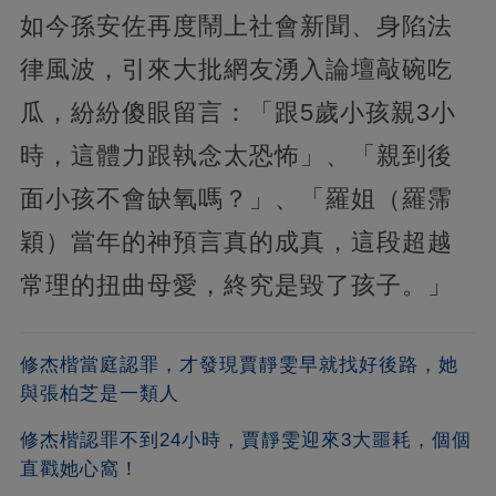
如今孫安佐再度鬧上社會新聞、身陷法
律風波，引來大批網友湧入論壇敲碗吃
瓜，紛紛傻眼留言：「跟5歲小孩親3小
時，這體力跟執念太恐怖」、「親到後
面小孩不會缺氧嗎？」、「羅姐（羅霈
穎）當年的神預言真的成真，這段超越
常理的扭曲母愛，終究是毀了孩子。」
修杰楷當庭認罪，才發現賈靜雯早就找好後路，她
與張柏芝是一類人
修杰楷認罪不到24小時，賈靜雯迎來3大噩耗，個個
直戳她心窩！