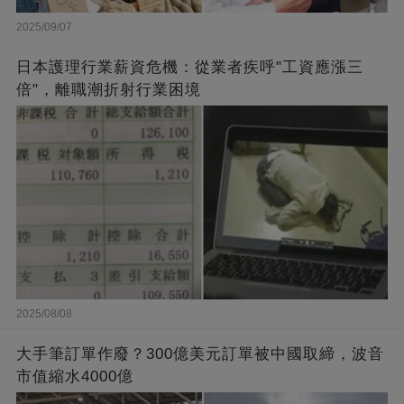
2025/09/07
日本護理行業薪資危機：從業者疾呼"工資應漲三
倍"，離職潮折射行業困境
2025/08/08
大手筆訂單作廢？300億美元訂單被中國取締，波音
市值縮水4000億