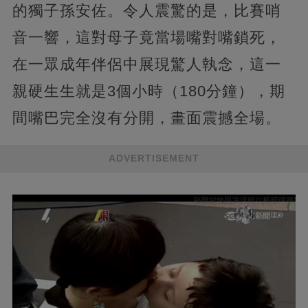
的獨子孫安佐。令人震驚的是，比賽哨
音一響，這對母子竟當場嘴對嘴鎖死，
在一眾成年伴侶中展現驚人執念，這一
親硬生生就是3個小時（180分鐘），期
間嘴巴完全沒有分開，畫面震撼全場。
ADVERTISEMENT