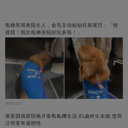
电梯里闯来陌生人，金毛主动贴贴狂摇尾巴：「快
摸我！我比电梯按钮好玩多啦！」
2025/11/17
港星因病留院兩月靠氧氣機生活,81歲終生未婚,曾與
汪明荃有過戀情