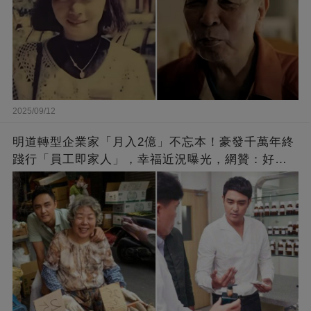
2025/09/12
明道轉型企業家「月入2億」不忘本！豪發千萬年終
踐行「員工即家人」，幸福近況曝光，網贊：好老
闆的福報