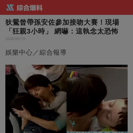
狄鶯曾帶孫安佐參加接吻大賽！現場
「狂親3小時」 網嚇：這執念太恐怖
2026/05/19
娛樂中心／綜合報導