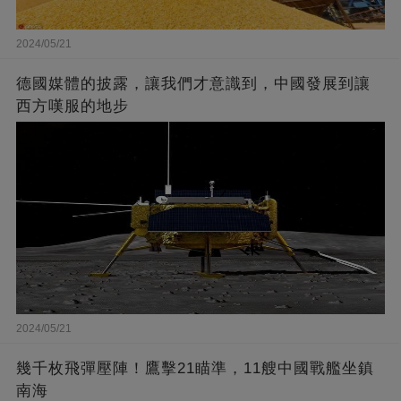
2024/05/21
德國媒體的披露，讓我們才意識到，中國發展到讓
西方嘆服的地步
2024/05/21
幾千枚飛彈壓陣！鷹擊21瞄準，11艘中國戰艦坐鎮
南海