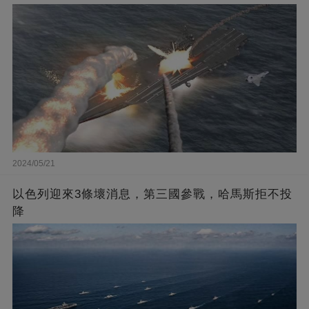
2024/05/21
以色列迎來3條壞消息，第三國參戰，哈馬斯拒不投
降