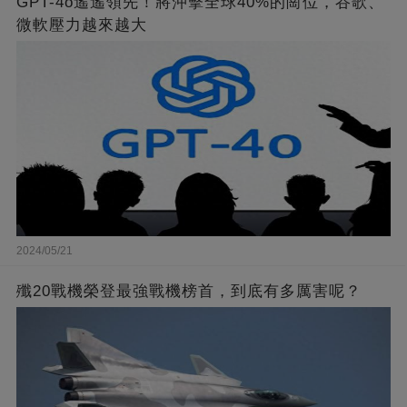
GPT-4o遙遙領先！將沖擊全球40%的崗位，谷歌、
微軟壓力越來越大
2024/05/21
殲20戰機榮登最強戰機榜首，到底有多厲害呢？