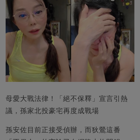
母愛大戰法律！「絕不保釋」宣言引熱
議，孫家北投豪宅再度成戰場
孫安佐目前正接受偵辦，而狄鶯這番