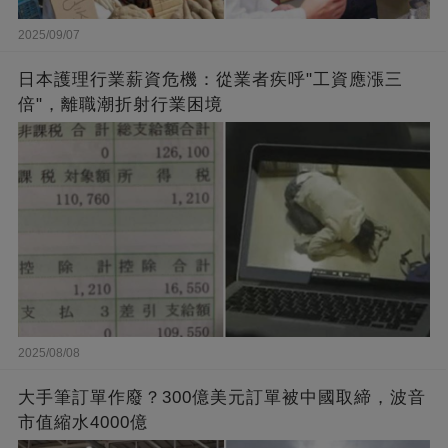
2025/09/07
日本護理行業薪資危機：從業者疾呼"工資應漲三
倍"，離職潮折射行業困境
2025/08/08
大手筆訂單作廢？300億美元訂單被中國取締，波音
市值縮水4000億