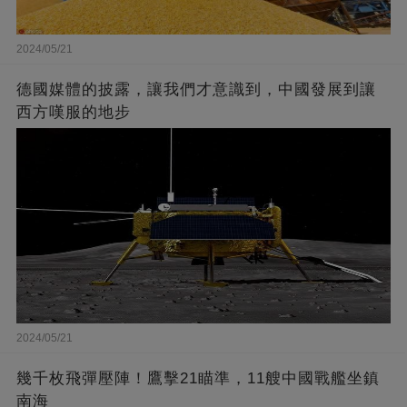
2024/05/21
德國媒體的披露，讓我們才意識到，中國發展到讓
西方嘆服的地步
2024/05/21
幾千枚飛彈壓陣！鷹擊21瞄準，11艘中國戰艦坐鎮
南海