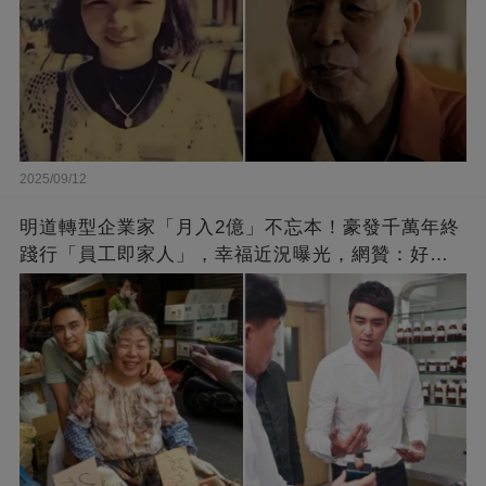
2025/09/12
明道轉型企業家「月入2億」不忘本！豪發千萬年終
踐行「員工即家人」，幸福近況曝光，網贊：好老
闆的福報