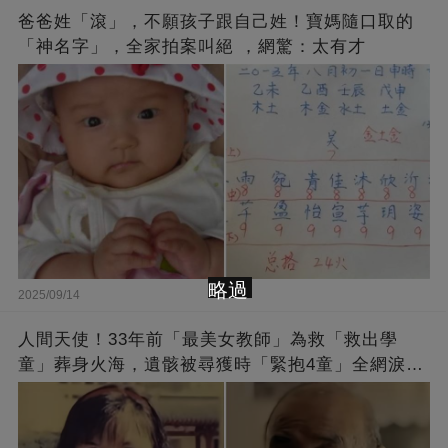
爸爸姓「滾」，不願孩子跟自己姓！寶媽隨口取的
「神名字」，全家拍案叫絕 ，網驚：太有才
略過
2025/09/14
人間天使！33年前「最美女教師」為救「救出學
童」葬身火海，遺骸被尋獲時「緊抱4童」全網淚
崩：真正的英雄不該被遺忘