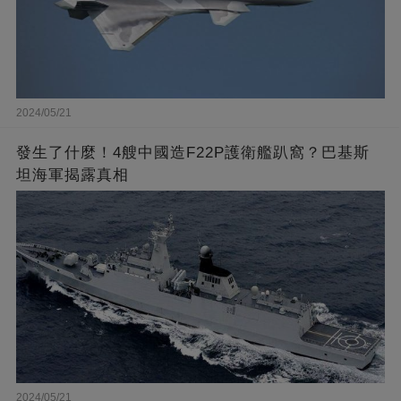
2024/05/21
發生了什麼！4艘中國造F22P護衛艦趴窩？巴基斯
坦海軍揭露真相
2024/05/21