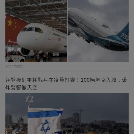
2024/05/21
拜登接到噩耗戰斗在凌晨打響！100輛坦克入城，爆
炸聲響徹天空