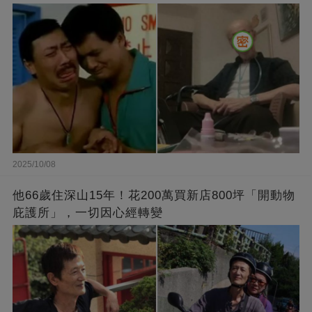
2025/10/08
他66歲住深山15年！花200萬買新店800坪「開動物
庇護所」，一切因心經轉變