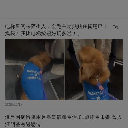
电梯里闯来陌生人，金毛主动贴贴狂摇尾巴：「快
摸我！我比电梯按钮好玩多啦！」
2025/11/17
港星因病留院兩月靠氧氣機生活,81歲終生未婚,曾與
汪明荃有過戀情