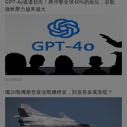
GPT-4o遙遙領先！將沖擊全球40%的崗位，谷歌、
微軟壓力越來越大
2024/05/21
殲20戰機榮登最強戰機榜首，到底有多厲害呢？