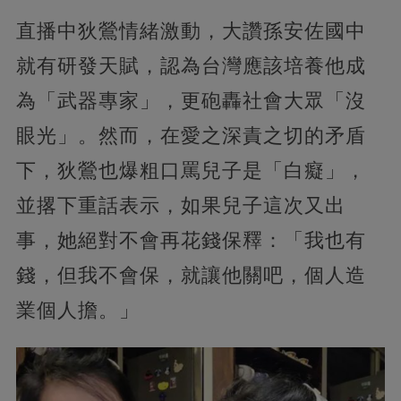
直播中狄鶯情緒激動，大讚孫安佐國中
就有研發天賦，認為台灣應該培養他成
為「武器專家」，更砲轟社會大眾「沒
眼光」。然而，在愛之深責之切的矛盾
下，狄鶯也爆粗口罵兒子是「白癡」，
並撂下重話表示，如果兒子這次又出
事，她絕對不會再花錢保釋：「我也有
錢，但我不會保，就讓他關吧，個人造
業個人擔。」