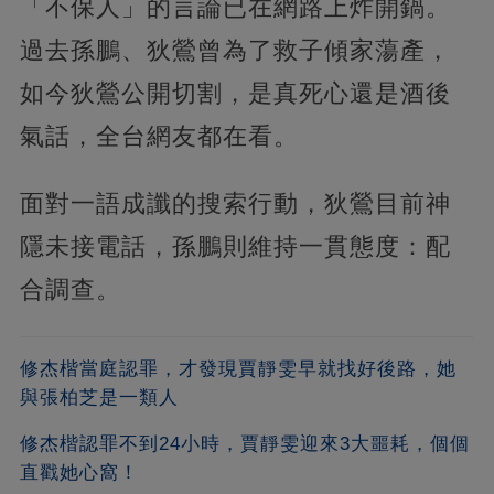
「不保人」的言論已在網路上炸開鍋。
過去孫鵬、狄鶯曾為了救子傾家蕩產，
如今狄鶯公開切割，是真死心還是酒後
氣話，全台網友都在看。
面對一語成讖的搜索行動，狄鶯目前神
隱未接電話，孫鵬則維持一貫態度：配
合調查。
修杰楷當庭認罪，才發現賈靜雯早就找好後路，她
與張柏芝是一類人
修杰楷認罪不到24小時，賈靜雯迎來3大噩耗，個個
直戳她心窩！