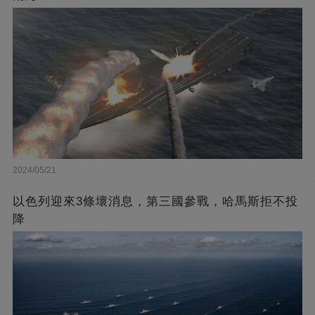
2024/05/21
以色列迎來3條壞消息，第三國參戰，哈馬斯拒不投
降