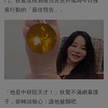
門。狄鶯這段酒後預言意外成為今日搜
索行動的「最佳預告」。
「他是中研院天才！」狄鶯不滿網暴護
子，卻轉頭狠心：讓他被關吧