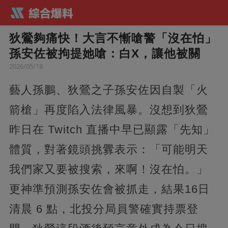
狄鶯夠痛快！大言不慚嗆警「沒在怕」
孫安佐被拘提她嗆：白X，讓他被關
2026/05/18
藝人孫鵬、狄鶯之子孫安佐因自製「火
箭槍」再度陷入法律風暴。沒想到狄鶯
昨日在 Twitch 直播中早已顯露「先知」
體質，對著鏡頭挑釁表示：「可能明天
我們家又要被搜索，來啊！沒在怕。」
更神準預測孫安佐會被抓走，結果16日
清晨 6 點，北投分局員警確實持票登