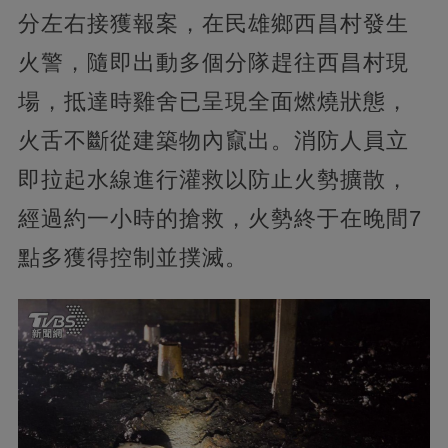
分左右接獲報案，在民雄鄉西昌村發生
火警，隨即出動多個分隊趕往西昌村現
場，抵達時雞舍已呈現全面燃燒狀態，
火舌不斷從建築物內竄出。消防人員立
即拉起水線進行灌救以防止火勢擴散，
經過約一小時的搶救，火勢終于在晚間7
點多獲得控制並撲滅。