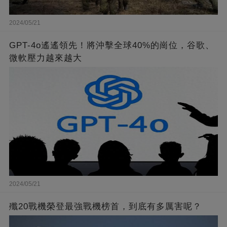
2024/05/21
GPT-4o遙遙領先！將沖擊全球40%的崗位，谷歌、
微軟壓力越來越大
2024/05/21
殲20戰機榮登最強戰機榜首，到底有多厲害呢？