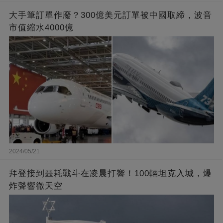
大手筆訂單作廢？300億美元訂單被中國取締，波音
市值縮水4000億
2024/05/21
拜登接到噩耗戰斗在凌晨打響！100輛坦克入城，爆
炸聲響徹天空