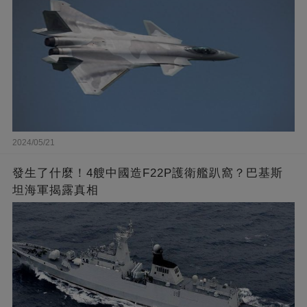
2024/05/21
發生了什麼！4艘中國造F22P護衛艦趴窩？巴基斯
坦海軍揭露真相