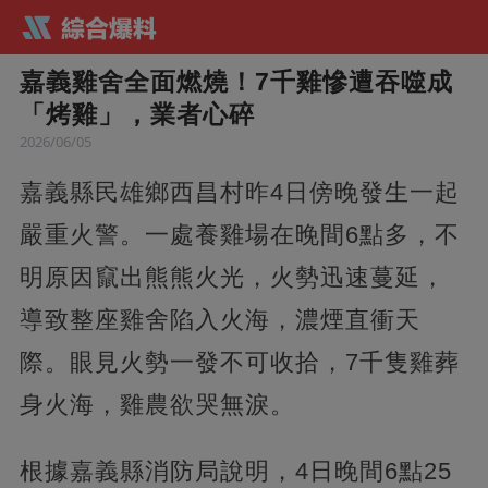
嘉義雞舍全面燃燒！7千雞慘遭吞噬成
「烤雞」，業者心碎
2026/06/05
嘉義縣民雄鄉西昌村昨4日傍晚發生一起
嚴重火警。一處養雞場在晚間6點多，不
明原因竄出熊熊火光，火勢迅速蔓延，
導致整座雞舍陷入火海，濃煙直衝天
際。眼見火勢一發不可收拾，7千隻雞葬
身火海，雞農欲哭無淚。
根據嘉義縣消防局說明，4日晚間6點25