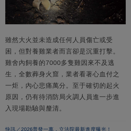
雖然大火並未造成任何人員傷亡或受
困，但對養雞業者而言卻是沉重打擊。
雞舍內飼養的7000多隻雞因來不及逃
生，全數葬身火窟，業者看著心血付之
一炬，內心悲痛萬分。至于確切的起火
原因，仍有待消防局火調人員進一步進
入現場勘驗與釐清。
快訊／2026普發一萬，立法院最新進度曝光！