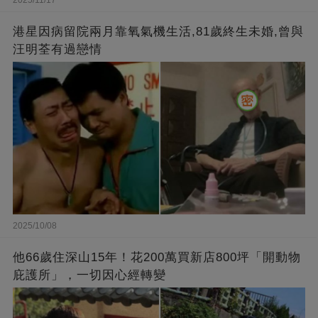
2025/11/17
港星因病留院兩月靠氧氣機生活,81歲終生未婚,曾與
汪明荃有過戀情
2025/10/08
他66歲住深山15年！花200萬買新店800坪「開動物
庇護所」，一切因心經轉變