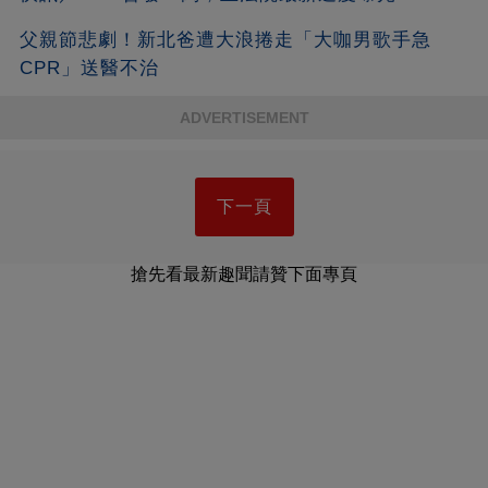
父親節悲劇！新北爸遭大浪捲走「大咖男歌手急
CPR」送醫不治
ADVERTISEMENT
下一頁
搶先看最新趣聞請贊下面專頁