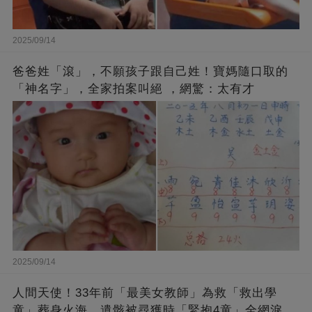
2025/09/14
爸爸姓「滾」，不願孩子跟自己姓！寶媽隨口取的
「神名字」，全家拍案叫絕 ，網驚：太有才
2025/09/14
人間天使！33年前「最美女教師」為救「救出學
童」葬身火海，遺骸被尋獲時「緊抱4童」全網淚