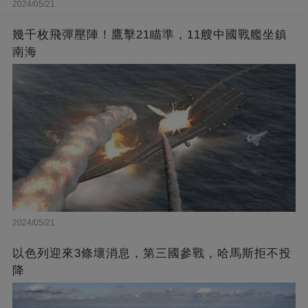
2024/05/21
幾千枚飛彈壓陣！鷹擊21瞄準，11艘中國戰艦坐鎮
南海
2024/05/21
以色列迎來3條壞消息，第三國參戰，哈馬斯拒不投
降