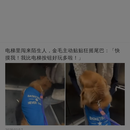
电梯里闯来陌生人，金毛主动贴贴狂摇尾巴：「快
摸我！我比电梯按钮好玩多啦！」