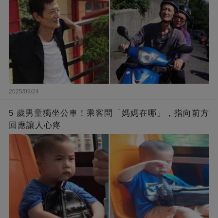
2025/09/24
5 歲男童獨坐公車！乘客問「媽媽在哪」，指向前方
回應讓人心疼