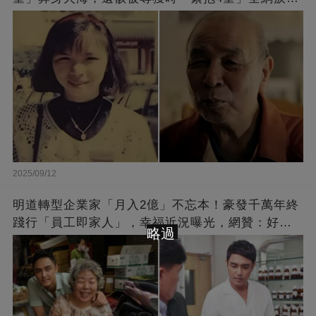
崩：真正的英雄不該被遺忘
2025/09/12
明道轉型企業家「月入2億」不忘本！豪發千萬年終
踐行「員工即家人」，幸福近況曝光，網贊：好老
略過
闆的福報