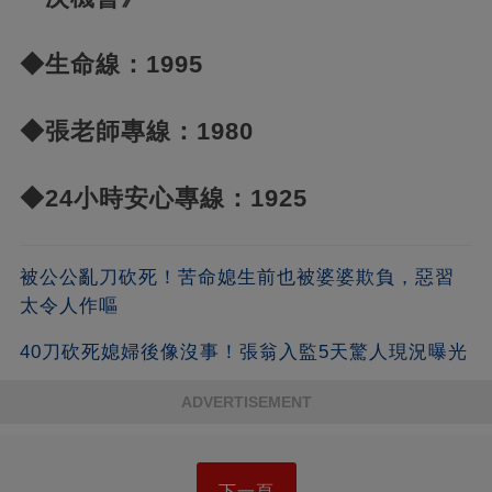
◆生命線：1995
◆張老師專線：1980
◆24小時安心專線：1925
被公公亂刀砍死！苦命媳生前也被婆婆欺負，惡習
太令人作嘔
40刀砍死媳婦後像沒事！張翁入監5天驚人現況曝光
ADVERTISEMENT
下一頁