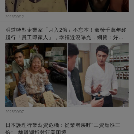
2025/09/12
明道轉型企業家「月入2億」不忘本！豪發千萬年終
踐行「員工即家人」，幸福近況曝光，網贊：好老
闆的福報
2025/09/07
日本護理行業薪資危機：從業者疾呼"工資應漲三
倍"，離職潮折射行業困境