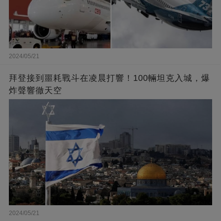
2024/05/21
拜登接到噩耗戰斗在凌晨打響！100輛坦克入城，爆
炸聲響徹天空
2024/05/21