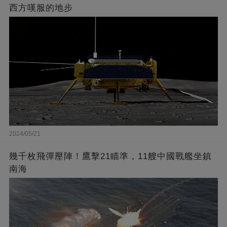
西方嘆服的地步
2024/05/21
幾千枚飛彈壓陣！鷹擊21瞄準，11艘中國戰艦坐鎮
南海