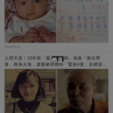
2025/09/14
人間天使！33年前「最美女教師」為救「救出學
略過
童」葬身火海，遺骸被尋獲時「緊抱4童」全網淚
崩：真正的英雄不該被遺忘