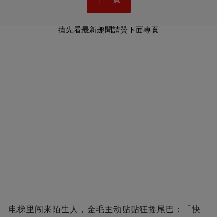
搶先看最新趣聞請贊下面專頁
电梯里闯来陌生人，金毛主动贴贴狂摇尾巴：「快