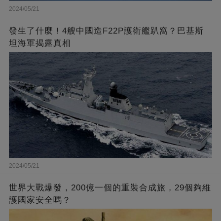
2024/05/21
發生了什麼！4艘中國造F22P護衛艦趴窩？巴基斯
坦海軍揭露真相
2024/05/21
世界大戰爆發，200億一個的重裝合成旅，29個夠維
護國家安全嗎？