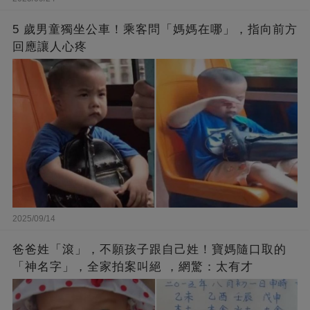
5 歲男童獨坐公車！乘客問「媽媽在哪」，指向前方
回應讓人心疼
2025/09/14
爸爸姓「滾」，不願孩子跟自己姓！寶媽隨口取的
「神名字」，全家拍案叫絕 ，網驚：太有才