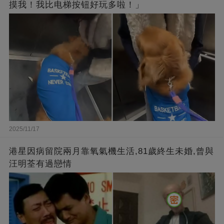
摸我！我比电梯按钮好玩多啦！」
2025/11/17
港星因病留院兩月靠氧氣機生活,81歲終生未婚,曾與
汪明荃有過戀情