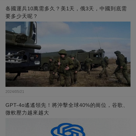
各國運兵10萬需多久？美1天，俄3天，中國到底需
要多少天呢？
2024/05/21
GPT-4o遙遙領先！將沖擊全球40%的崗位，谷歌、
微軟壓力越來越大