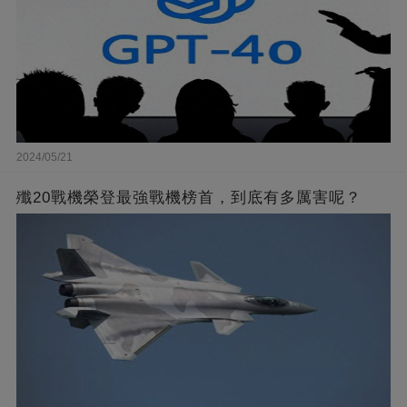
2024/05/21
殲20戰機榮登最強戰機榜首，到底有多厲害呢？