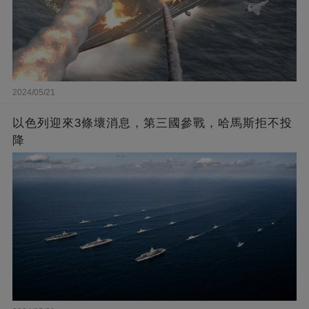
2024/05/21
以色列迎來3條壞消息，第三國參戰，哈馬斯拒不投
降