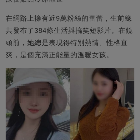
在網路上擁有近9萬粉絲的蕾蕾，生前總
共發布了384條生活與搞笑短影片。在鏡
頭前，她總是表現得特別熱情、性格直
爽，是個充滿正能量的溫暖女孩。