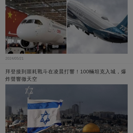
2024/05/21
拜登接到噩耗戰斗在凌晨打響！100輛坦克入城，爆
炸聲響徹天空