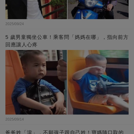
2025/09/24
5 歲男童獨坐公車！乘客問「媽媽在哪」，指向前方
回應讓人心疼
2025/09/14
爸爸姓「滾」，不願孩子跟自己姓！寶媽隨口取的