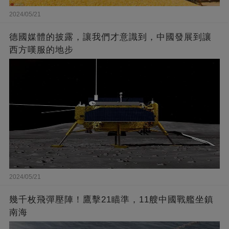
2024/05/21
德國媒體的披露，讓我們才意識到，中國發展到讓
西方嘆服的地步
2024/05/21
幾千枚飛彈壓陣！鷹擊21瞄準，11艘中國戰艦坐鎮
南海