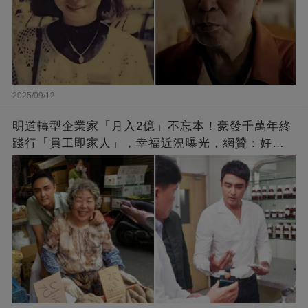
2025/09/12
明道轉型企業家「月入2億」不忘本！豪發千萬年終
踐行「員工即家人」，幸福近況曝光，網贊：好老
闆的福報