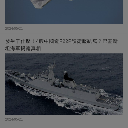
2024/05/21
發生了什麼！4艘中國造F22P護衛艦趴窩？巴基斯
坦海軍揭露真相
2024/05/21