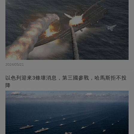
2024/05/21
以色列迎來3條壞消息，第三國參戰，哈馬斯拒不投
降