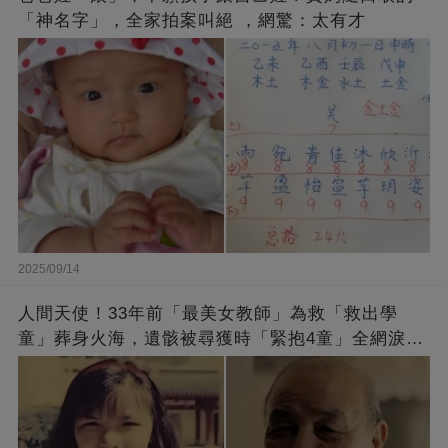
「神名字」，全家拍案叫絕 ，網驚：太有才
2025/09/14
人間天使！33年前「最美女教師」為救「救出學
童」葬身火海，遺骸被尋獲時「緊抱4童」全網淚
崩：真正的英雄不該被遺忘