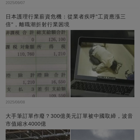
2025/09/07
日本護理行業薪資危機：從業者疾呼"工資應漲三
倍"，離職潮折射行業困境
2025/08/08
大手筆訂單作廢？300億美元訂單被中國取締，波音
市值縮水4000億