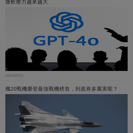
微軟壓力越來越大
2024/05/21
殲20戰機榮登最強戰機榜首，到底有多厲害呢？