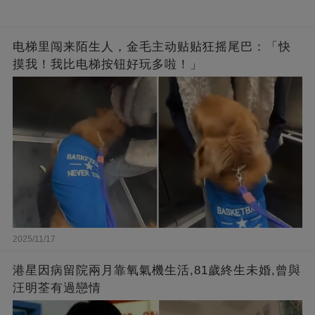
电梯里闯来陌生人，金毛主动贴贴狂摇尾巴：「快
摸我！我比电梯按钮好玩多啦！」
2025/11/17
港星因病留院兩月靠氧氣機生活,81歲終生未婚,曾與
汪明荃有過戀情