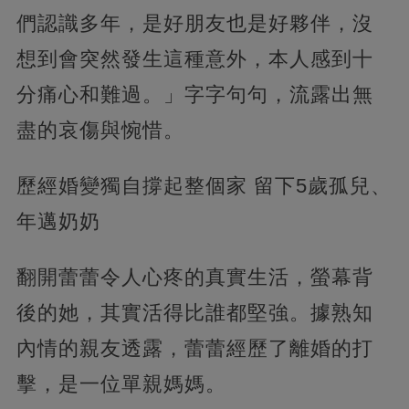
們認識多年，是好朋友也是好夥伴，沒
想到會突然發生這種意外，本人感到十
分痛心和難過。」字字句句，流露出無
盡的哀傷與惋惜。
歷經婚變獨自撐起整個家 留下5歲孤兒、
年邁奶奶
翻開蕾蕾令人心疼的真實生活，螢幕背
後的她，其實活得比誰都堅強。據熟知
內情的親友透露，蕾蕾經歷了離婚的打
擊，是一位單親媽媽。