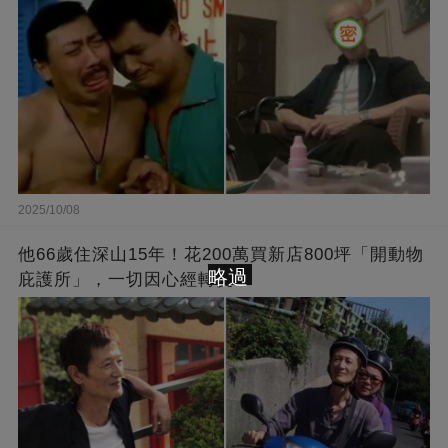
2025/10/08
他66歲住深山15年！花200萬買新店800坪「開動物
略過
庇護所」，一切因心經轉變