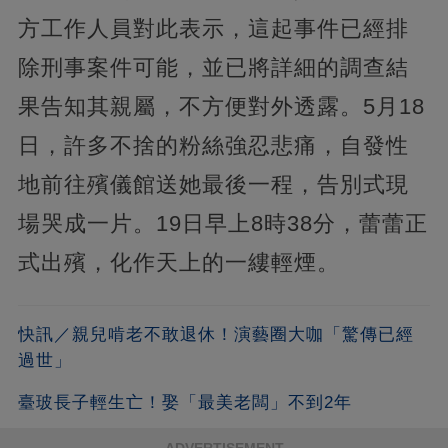
方工作人員對此表示，這起事件已經排
除刑事案件可能，並已將詳細的調查結
果告知其親屬，不方便對外透露。5月18
日，許多不捨的粉絲強忍悲痛，自發性
地前往殯儀館送她最後一程，告別式現
場哭成一片。19日早上8時38分，蕾蕾正
式出殯，化作天上的一縷輕煙。
快訊／親兒啃老不敢退休！演藝圈大咖「驚傳已經
過世」
臺玻長子輕生亡！娶「最美老闆」不到2年