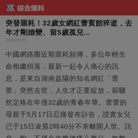
突發噩耗！32歲女網紅蕾賓館猝逝，去
年才剛婚變、留5歲孤兒...
2026/05/20
中國網路圈近期噩耗頻傳，多位年輕生
命相繼殞落，最新一起令人痛心的訊
息，是來自湖南益陽的知名網紅「蕾
蕾」突然去世，人生才正要綻放，卻驟
然定格在年僅32歲的青春年華。蕾蕾的
母親于5月17日忍痛發布訃告，證實女兒
已于15日凌晨2時40分不幸離開人世。訊