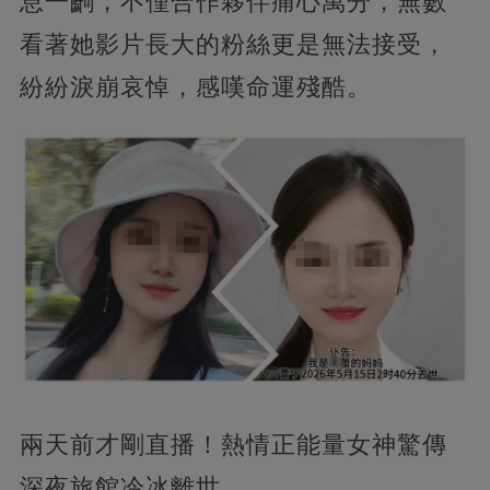
息一齣，不僅合作夥伴痛心萬分，無數
看著她影片長大的粉絲更是無法接受，
紛紛淚崩哀悼，感嘆命運殘酷。
兩天前才剛直播！熱情正能量女神驚傳
深夜旅館冷冰離世