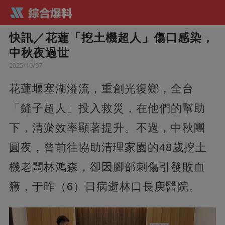
快訊／花蓮「挖土機超人」傷口感染，
中秋夜過世
2025/10/07
花蓮堰塞湖溢流，重創光復鄉，全台
「鏟子超人」投入救災，在他們的幫助
下，清淤效率顯著提升。不過，中秋團
圓夜，曾前往協助清理家園的48歲挖土
機老闆林鴻森，卻因腳部刺傷引發敗血
癥，于昨（6）日病逝林口長庚醫院。