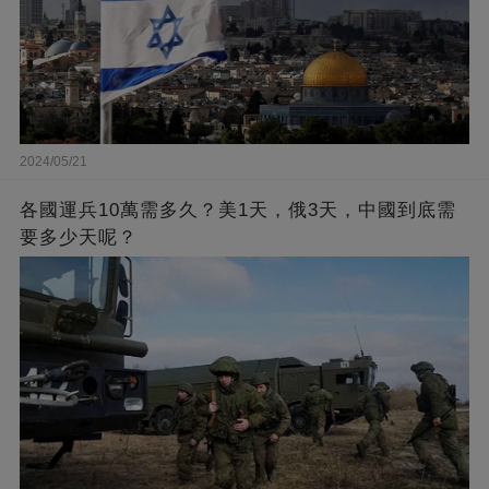
2024/05/21
各國運兵10萬需多久？美1天，俄3天，中國到底需
要多少天呢？