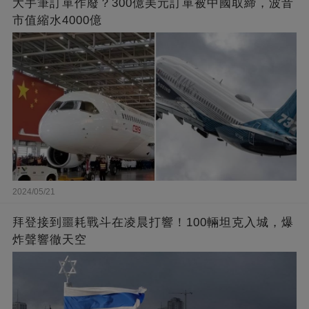
大手筆訂單作廢？300億美元訂單被中國取締，波音
市值縮水4000億
2024/05/21
拜登接到噩耗戰斗在凌晨打響！100輛坦克入城，爆
炸聲響徹天空