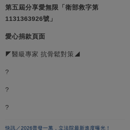
第五屆分享愛無限「衛部救字第
1131363926號」
愛心捐款頁面
◤醫級專家 抗骨鬆對策◢
?
?
?
快訊／2026普發一萬，立法院最新進度曝光！