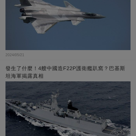
2024/05/21
發生了什麼！4艘中國造F22P護衛艦趴窩？巴基斯
坦海軍揭露真相