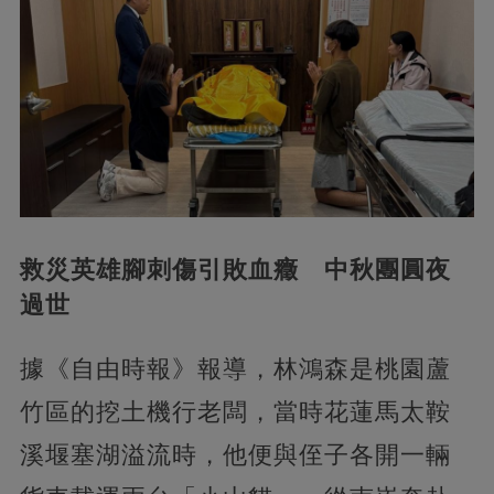
救災英雄腳刺傷引敗血癥 中秋團圓夜
過世
據《自由時報》報導，林鴻森是桃園蘆
竹區的挖土機行老闆，當時花蓮馬太鞍
溪堰塞湖溢流時，他便與侄子各開一輛