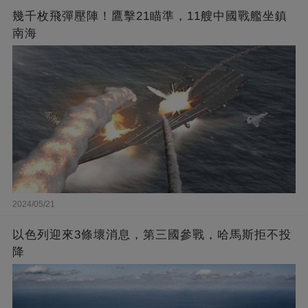
幾千枚飛彈壓陣！鷹擊21瞄準，11艘中國戰艦坐鎮
南海
2024/05/21
以色列迎來3條壞消息，第三國參戰，哈馬斯拒不投
降