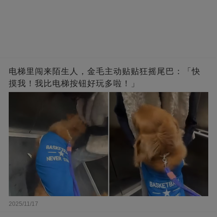
电梯里闯来陌生人，金毛主动贴贴狂摇尾巴：「快
摸我！我比电梯按钮好玩多啦！」
2025/11/17