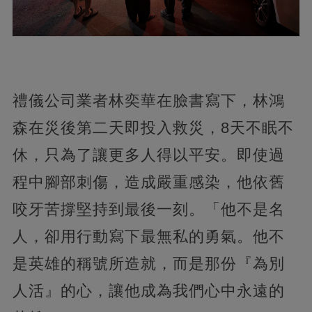
禮儀公司業者林奕華在臉書寫下，林鴻
森在災後第二天即投入救災，8天不眠不
休，只為了讓更多人得以平安。即使過
程中腳部刺傷，造成嚴重感染，他依舊
咬牙苦撐堅持到最後一刻。「他不是名
人，卻用行動寫下最無私的勇氣。他不
是英雄的稱號所造就，而是那份『為別
人活』的心，讓他成為我們心中永遠的