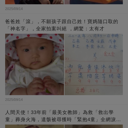
2025/09/14
爸爸姓「滾」，不願孩子跟自己姓！寶媽隨口取的
「神名字」，全家拍案叫絕 ，網驚：太有才
2025/09/14
人間天使！33年前「最美女教師」為救「救出學
童」葬身火海，遺骸被尋獲時「緊抱4童」全網淚
崩：真正的英雄不該被遺忘