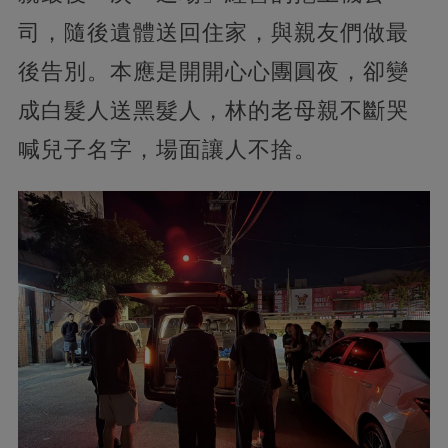
司，隨後遺體送回住家，與親友們做最
後告別。本應是開開心心團圓夜，卻變
成白髮人送黑髮人，林的老母親不斷哭
喊兒子名字，場面讓人不捨。