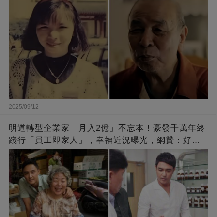
2025/09/12
明道轉型企業家「月入2億」不忘本！豪發千萬年終
踐行「員工即家人」，幸福近況曝光，網贊：好老
闆的福報