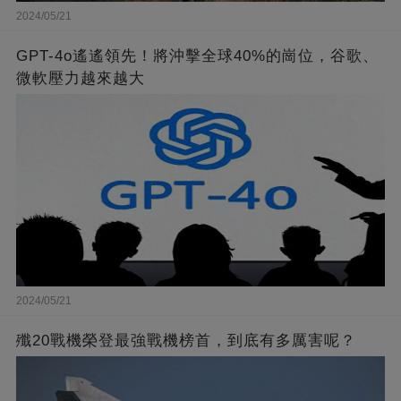
2024/05/21
GPT-4o遙遙領先！將沖擊全球40%的崗位，谷歌、
微軟壓力越來越大
2024/05/21
殲20戰機榮登最強戰機榜首，到底有多厲害呢？