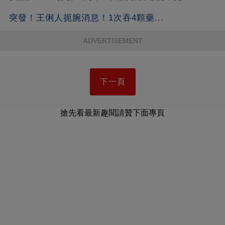
突發！王俐人扼腕消息！1次吞4顆藥...
ADVERTISEMENT
下一頁
搶先看最新趣聞請贊下面專頁