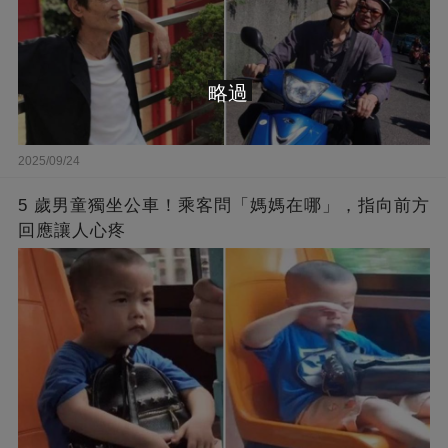
略過
2025/09/24
5 歲男童獨坐公車！乘客問「媽媽在哪」，指向前方
回應讓人心疼