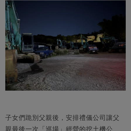
子女們跪別父親後，安排禮儀公司讓父
親最後一次「巡場」經營的挖土機公