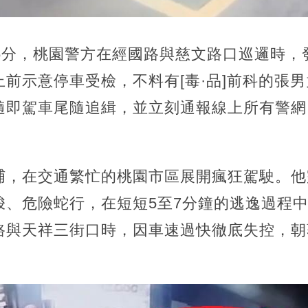
6分，桃園警方在經國路與慈文路口巡邏時，
前示意停車受檢，不料有[毒·品]前科的張
隨即駕車尾隨追緝，並立刻通報線上所有警網
捕，在交通繁忙的桃園市區展開瘋狂駕駛。他
梭、危險蛇行，在短短5至7分鐘的逃逸過程中
路與天祥三街口時，因車速過快徹底失控，朝