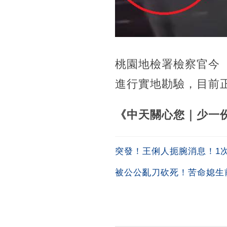
桃園地檢署檢察官今
進行實地勘驗，目前
《中天關心您｜少一份
突發！王俐人扼腕消息！1次吞
被公公亂刀砍死！苦命媳生