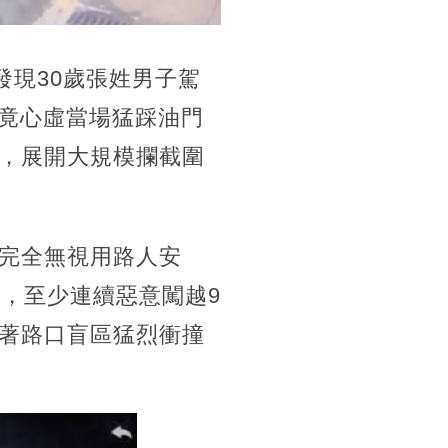
發現30歲張姓男子駕
男竟心虛當場猛踩油門
，展開大規模攔截圍
完全無視用路人安
，至少連續惡意闖越9
著路口盲區猛烈衝撞