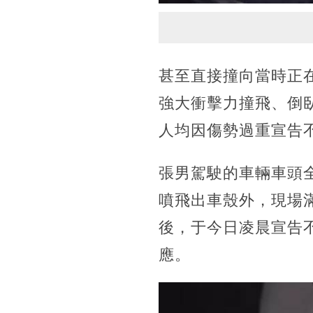
甚至直接撞向當時正
強大衝擊力撞飛、倒
人均因傷勢過重宣告
張男駕駛的車輛車頭
噴飛出車殼外，現場
後，于今日凌晨宣告
應。