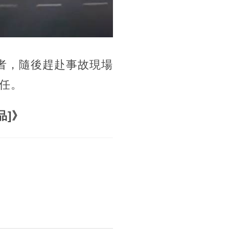
者，隨後趕赴事故現場
任。
品]》