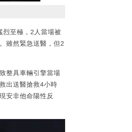
猛烈至極，2人當場被
。雖然緊急送醫，但2
致整具車輛引擎當場
救出送醫搶救4小時
現安非他命陽性反