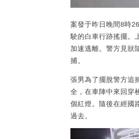
案發于昨日晚間8時2
駛的白車行跡搖擺。上
加速逃離。警方見狀
捕。
張男為了擺脫警方追
全，在車陣中來回穿
個紅燈。隨後在經國
過去。