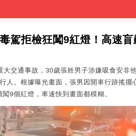
男毒駕拒檢狂闖9紅燈！高速
重大交通事故，30歲張姓男子涉嫌吸食安非
的行人。根據曝光畫面，張男因開車行跡搖擺
續闖9個紅燈，車速快到畫面都模糊。