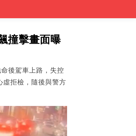
盲飆撞擊畫面曝
他命後駕車上路，失控
心虛拒檢，隨後與警方