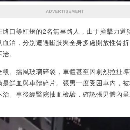
ADVERTISEMENT
在路口等紅燈的2名無辜路人，由于撞擊力道
臥血泊，分別遭遇斷肢與全身多處開放性骨折
不治。
全毀、擋風玻璃碎裂，車體甚至因劇烈拉扯導
滿是鮮血與車體碎片。張男一度受困車內，被
不治。事後經醫院抽血檢驗，確認張男體內呈