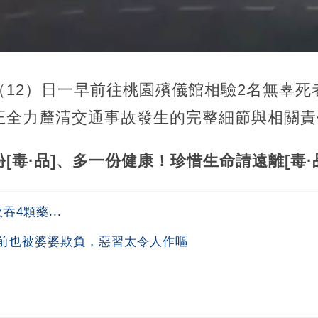
（12）日一早前往桃園殯儀館相驗2名無辜死
正全力釐清交通事故發生的完整細節與相關責
[毒·品]、多一份健康！珍惜生命請遠離[毒·
4顆藥...
前也被婆婆欺負，惡習太令人作嘔