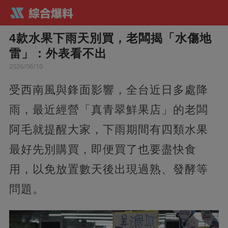
4款水果下雨天別買，老闆揭「水傷地
雷」：外表看不出
2026/06/10
受西南風與鋒面影響，全台近日多處降
雨，最近經營「真青翠鮮果店」的老闆
阿毛就提醒大家，下雨期間有四類水果
最好先別購買，即便買了也要盡快食
用，以免放置數天後出現過熟、發酵等
問題。