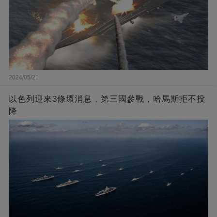
2024/05/21
以色列迎來3條壞消息，第三國參戰，哈馬斯拒不投
降