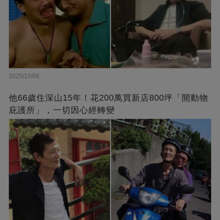
2025/10/08
他66歲住深山15年！花200萬買新店800坪「開動物
庇護所」，一切因心經轉變