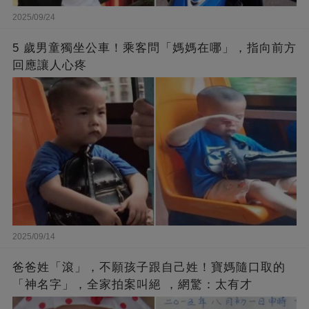
2025/09/24
5 歲男童獨坐公車！乘客問「媽媽在哪」，指向前方
回應讓人心疼
2025/09/14
爸爸姓「滾」，不願孩子跟自己姓！寶媽隨口取的
「神名字」，全家拍案叫絕 ，網驚：太有才