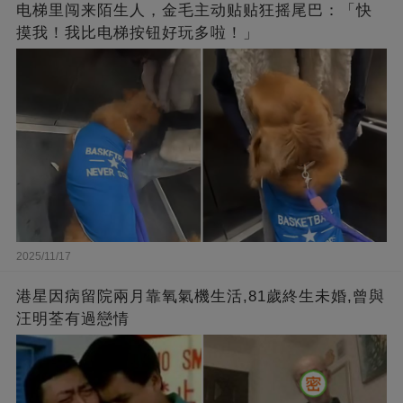
电梯里闯来陌生人，金毛主动贴贴狂摇尾巴：「快
摸我！我比电梯按钮好玩多啦！」
2025/11/17
港星因病留院兩月靠氧氣機生活,81歲終生未婚,曾與
汪明荃有過戀情