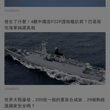
2024/05/21
發生了什麼！4艘中國造F22P護衛艦趴窩？巴基斯
坦海軍揭露真相
2024/05/21
世界大戰爆發，200億一個的重裝合成旅，29個夠維
護國家安全嗎？