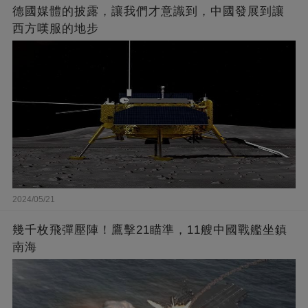
德國媒體的披露，讓我們才意識到，中國發展到讓
西方嘆服的地步
2024/05/21
幾千枚飛彈壓陣！鷹擊21瞄準，11艘中國戰艦坐鎮
南海