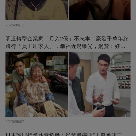
2025/09/12
明道轉型企業家「月入2億」不忘本！豪發千萬年終
踐行「員工即家人」，幸福近況曝光，網贊：好老
闆的福報
2025/09/07
日本護理行業薪資危機：從業者疾呼"工資應漲三