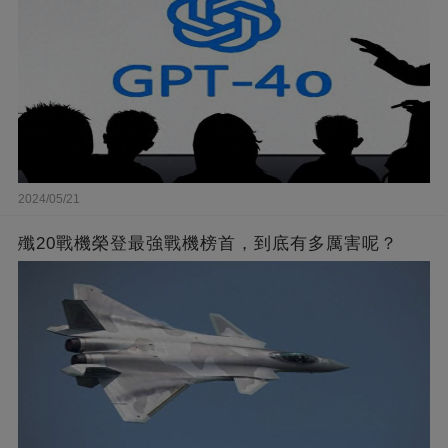
2024/05/21
殲20戰機榮登最強戰機榜首，到底有多厲害呢？