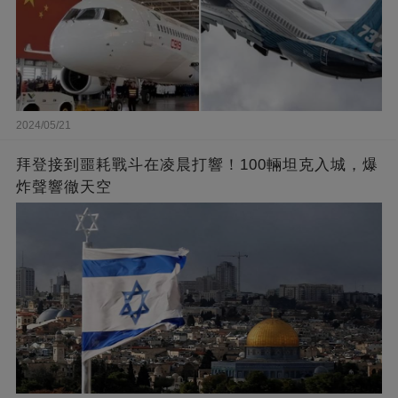
2024/05/21
拜登接到噩耗戰斗在凌晨打響！100輛坦克入城，爆
炸聲響徹天空