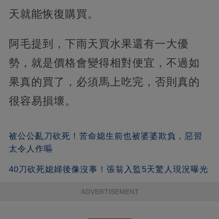
天就能恢復購買。
阿毛提到，下雨天買水果還有一大優
勢，就是價格會變得相對便宜，不過如
果真的買了，必須馬上吃完，否則真的
很容易損壞。
被公公亂刀砍死！苦命媳生前也被婆婆欺負，惡習
太令人作嘔
40刀砍死媳婦後像沒事！張翁入監5天驚人現況曝光
ADVERTISEMENT