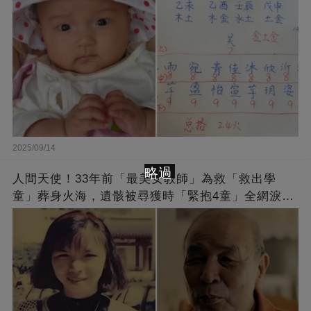
2025/09/14
略過
人間天使！33年前「最美女教師」為救「救出學
童」葬身火海，遺骸被尋獲時「緊抱4童」全網淚
崩：真正的英雄不該被遺忘