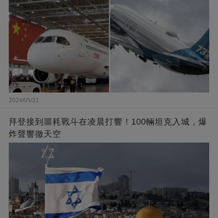
2024/05/21
拜登接到噩耗戰斗在凌晨打響！100輛坦克入城，爆
炸聲響徹天空