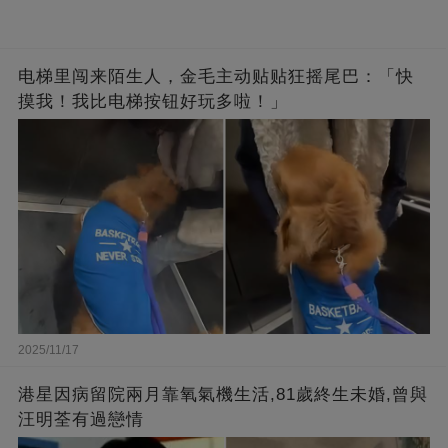
电梯里闯来陌生人，金毛主动贴贴狂摇尾巴：「快
摸我！我比电梯按钮好玩多啦！」
2025/11/17
港星因病留院兩月靠氧氣機生活,81歲終生未婚,曾與
汪明荃有過戀情