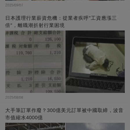
2025/09/07
日本護理行業薪資危機：從業者疾呼"工資應漲三
倍"，離職潮折射行業困境
2025/08/08
大手筆訂單作廢？300億美元訂單被中國取締，波音
市值縮水4000億