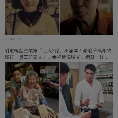
2025/09/12
明道轉型企業家「月入2億」不忘本！豪發千萬年終
踐行「員工即家人」，幸福近況曝光，網贊：好老
闆的福報