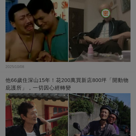
2025/10/08
他66歲住深山15年！花200萬買新店800坪「開動物
庇護所」，一切因心經轉變