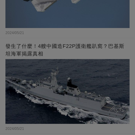
2024/05/21
發生了什麼！4艘中國造F22P護衛艦趴窩？巴基斯
坦海軍揭露真相
2024/05/21