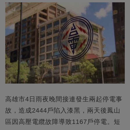
高雄市4日雨夜晚間接連發生兩起停電事
故，造成2444戶陷入漆黑，兩天後鳳山
區因高壓電纜故障導致1167戶停電。短