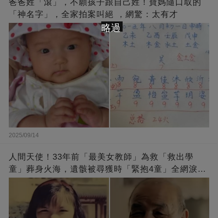
爸爸姓「滾」，不願孩子跟自己姓！寶媽隨口取的
「神名字」，全家拍案叫絕 ，網驚：太有才
略過
2025/09/14
人間天使！33年前「最美女教師」為救「救出學
童」葬身火海，遺骸被尋獲時「緊抱4童」全網淚
崩：真正的英雄不該被遺忘