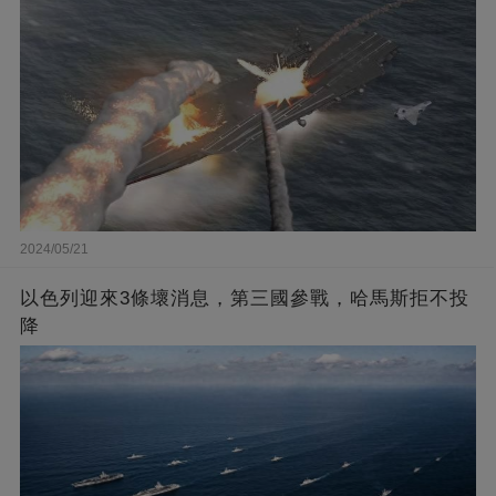
2024/05/21
以色列迎來3條壞消息，第三國參戰，哈馬斯拒不投
降