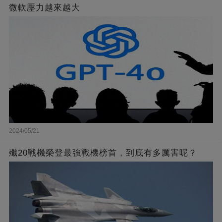
微軟壓力越來越大
2024/05/21
殲20戰機榮登最強戰機榜首，到底有多厲害呢？