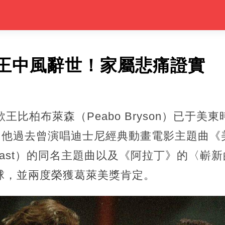
王中風辭世！家屬悲痛證實
比柏布萊森（Peabo Bryson）已于美東時
歲。他過去曾演唱迪士尼經典動畫電影主題曲
the Beast）的同名主題曲以及《阿拉丁》的〈嶄新
名全球，並兩度榮獲葛萊美獎肯定。