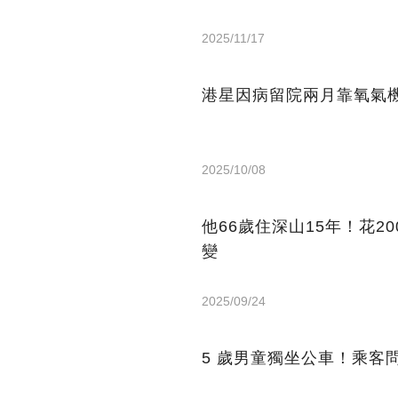
2025/11/17
港星因病留院兩月靠氧氣機
2025/10/08
他66歲住深山15年！花2
變
2025/09/24
5 歲男童獨坐公車！乘客