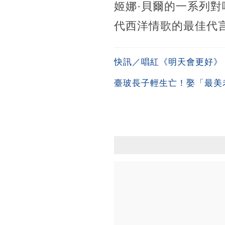
姬娜·貝爾的一系列對
代西洋情歌的最佳代
快訊／唱紅《明天會更好》
臺玻長子輕生亡！娶「最美