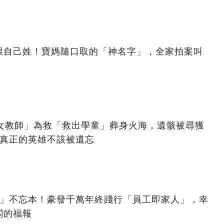
跟自己姓！寶媽隨口取的「神名字」，全家拍案叫
美女教師」為救「救出學童」葬身火海，遺骸被尋獲
：真正的英雄不該被遺忘
億」不忘本！豪發千萬年終踐行「員工即家人」，幸
闆的福報