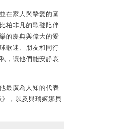
並在家人與摯愛的圍
比柏非凡的歌聲陪伴
樂的慶典與偉大的愛
球歌迷、朋友和同行
私，讓他們能安靜哀
他最廣為人知的代表
野獸》，以及與瑞姬娜貝