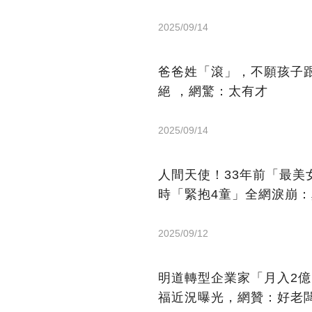
2025/09/14
爸爸姓「滾」，不願孩子
絕 ，網驚：太有才
2025/09/14
人間天使！33年前「最
時「緊抱4童」全網淚崩
2025/09/12
明道轉型企業家「月入2
福近況曝光，網贊：好老