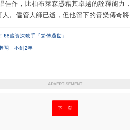
唱佳作，比柏布萊森憑藉其卓越的詮釋能力，成為了
言人。儘管大師已逝，但他留下的音樂傳奇將
！68歲資深歌手「驚傳過世」
老闆」不到2年
ADVERTISEMENT
下一頁