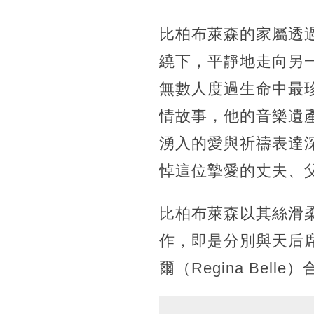
比柏布萊森的家屬透
繞下，平靜地走向另
無數人度過生命中最
情故事，他的音樂遺
湧入的愛與祈禱表達
悼這位摯愛的丈夫、
比柏布萊森以其絲滑
作，即是分別與天后席琳
爾（Regina Be