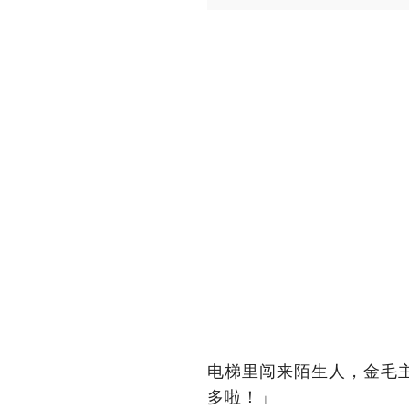
电梯里闯来陌生人，金毛
多啦！」