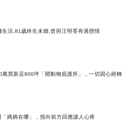
生活,81歲終生未婚,曾與汪明荃有過戀情
00萬買新店800坪「開動物庇護所」，一切因心經轉
問「媽媽在哪」，指向前方回應讓人心疼