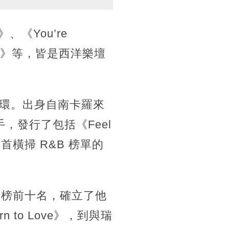
》、《You’re
ristmas》等，皆是西洋樂壇
環。出身自南卡羅來
，發行了包括《Feel
u》等多首橫掃 R&B 榜單的
度殺入流行榜前十名，確立了他
 to Love》，到與瑞