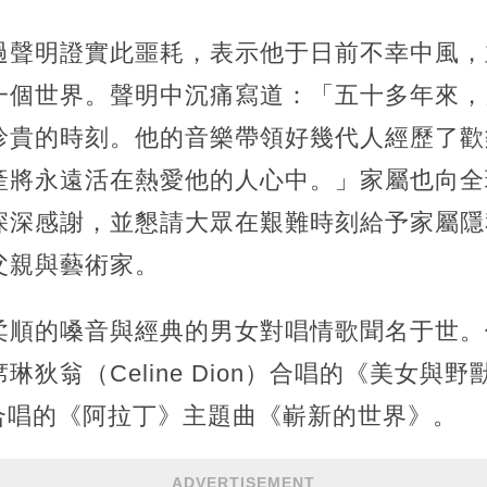
過聲明證實此噩耗，表示他于日前不幸中風，
一個世界。聲明中沉痛寫道：「五十多年來，
珍貴的時刻。他的音樂帶領好幾代人經歷了歡
產將永遠活在熱愛他的人心中。」家屬也向全
深深感謝，並懇請大眾在艱難時刻給予家屬隱
父親與藝術家。
柔順的嗓音與經典的男女對唱情歌聞名于世。
狄翁（Celine Dion）合唱的《美女與
lle）合唱的《阿拉丁》主題曲《嶄新的世界》。
ADVERTISEMENT