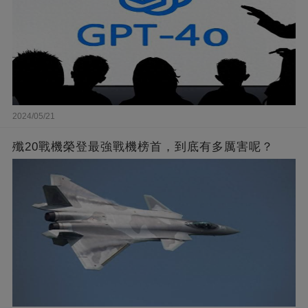
2024/05/21
殲20戰機榮登最強戰機榜首，到底有多厲害呢？