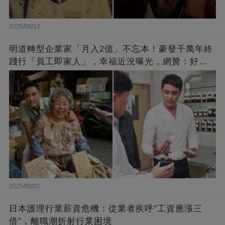
2025/09/12
明道轉型企業家「月入2億」不忘本！豪發千萬年終
踐行「員工即家人」，幸福近況曝光，網贊：好老
闆的福報
2025/09/07
日本護理行業薪資危機：從業者疾呼"工資應漲三
倍"，離職潮折射行業困境