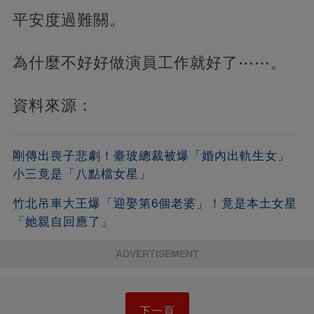
平安度過難關。
為什麼不好好做演員工作就好了⋯⋯。
資料來源：
剛傳出喪子悲劇！臺玻總裁被爆「婚內出軌生女」
小三竟是「八點檔女星」
竹北吊車大王爆「迎娶第6個老婆」！竟是本土女星
「她親自回應了」
ADVERTISEMENT
下一頁