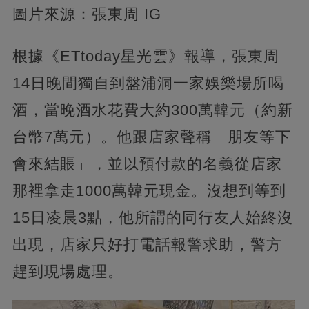
圖片來源：張東周 IG
根據《ETtoday星光雲》報導，張東周
14日晚間獨自到盤浦洞一家娛樂場所喝
酒，當晚酒水花費大約300萬韓元（約新
台幣7萬元）。他跟店家聲稱「朋友等下
會來結賬」，並以預付款的名義從店家
那裡拿走1000萬韓元現金。沒想到等到
15日凌晨3點，他所謂的同行友人始終沒
出現，店家只好打電話報警求助，警方
趕到現場處理。