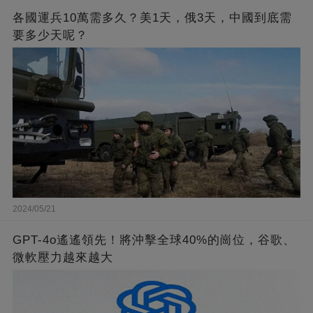
各國運兵10萬需多久？美1天，俄3天，中國到底需
要多少天呢？
2024/05/21
GPT-4o遙遙領先！將沖擊全球40%的崗位，谷歌、
微軟壓力越來越大