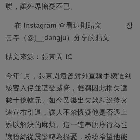
聯，讓外界擔憂不已。
在 Instagram 查看這則貼文 장
동주（@j__dongju）分享的貼文
貼文來源：張東周 IG
今年1月，張東周還曾對外宣稱手機遭到
駭客入侵並遭受威脅，聲稱因此損失達
數十億韓元。如今又爆出欠款糾紛後火
速宣布引退，讓人不禁懷疑他是否遇上
難以解決的麻煩。這一連串脫序行為也
讓粉絲從震驚轉為擔憂，紛紛希望他能