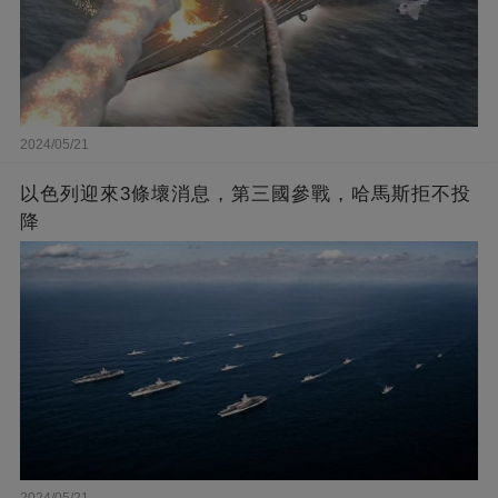
2024/05/21
以色列迎來3條壞消息，第三國參戰，哈馬斯拒不投
降