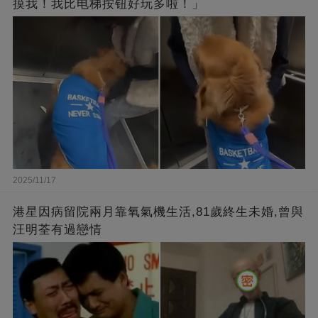
摸我！我比电梯按钮好玩多啦！」
2025/11/17
港星因病留院兩月靠氧氣機生活,81歲終生未婚,曾與
汪明荃有過戀情