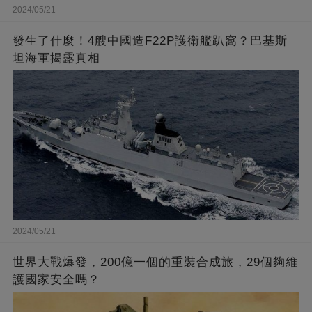
2024/05/21
發生了什麼！4艘中國造F22P護衛艦趴窩？巴基斯
坦海軍揭露真相
2024/05/21
世界大戰爆發，200億一個的重裝合成旅，29個夠維
護國家安全嗎？