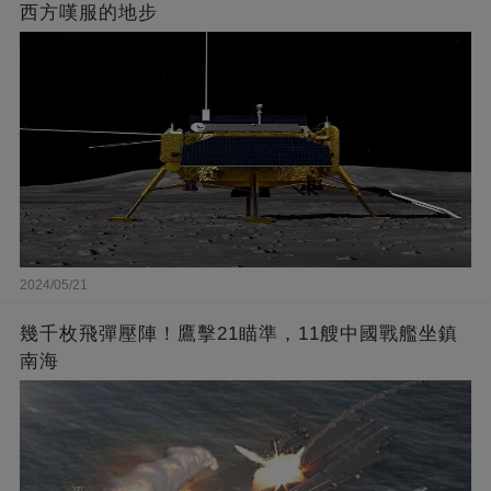
西方嘆服的地步
2024/05/21
幾千枚飛彈壓陣！鷹擊21瞄準，11艘中國戰艦坐鎮
南海