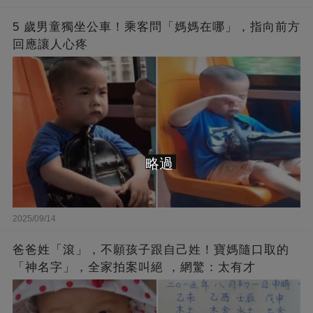
5 歲男童獨坐公車！乘客問「媽媽在哪」，指向前方
回應讓人心疼
略過
2025/09/14
爸爸姓「滾」，不願孩子跟自己姓！寶媽隨口取的
「神名字」，全家拍案叫絕 ，網驚：太有才