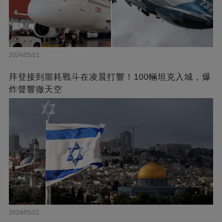
2024/05/21
拜登接到噩耗戰斗在凌晨打響！100輛坦克入城，爆
炸聲響徹天空
2024/05/21