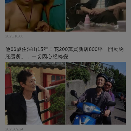
2025/10/08
他66歲住深山15年！花200萬買新店800坪「開動物
庇護所」，一切因心經轉變
2025/09/24