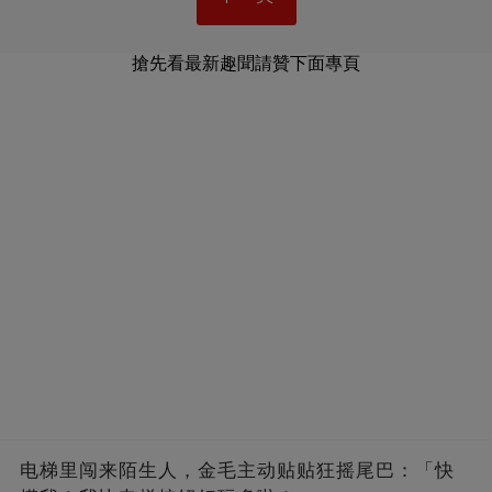
搶先看最新趣聞請贊下面專頁
电梯里闯来陌生人，金毛主动贴贴狂摇尾巴：「快