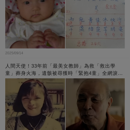
2025/09/14
人間天使！33年前「最美女教師」為救「救出學
童」葬身火海，遺骸被尋獲時「緊抱4童」全網淚
崩：真正的英雄不該被遺忘