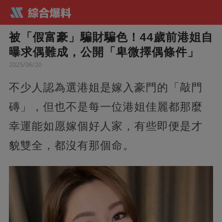
被「假富豪」騙財騙色！44歲前港姐自
曝求偶難成，公開「卑微擇偶條件」
2025/06/20
不少人認為選港姐是嫁入豪門的「敲門
磚」，但也不是每一位港姐佳麗都那麼
幸運能如愿嫁個好人家，有些即便是才
貌雙全，都沒有那個命。