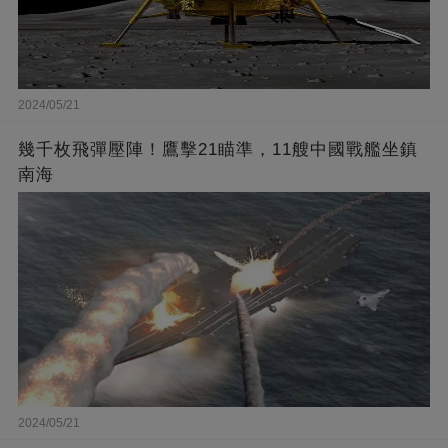
2024/05/21
幾千枚飛彈壓陣！鷹擊21瞄準，11艘中國戰艦坐鎮
南海
2024/05/21