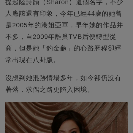
提起陸詩韻（Sharon）這個名字，不少
人應該還有印象，今年已經44歲的她曾
是2005年的港姐亞軍，早年她的作品并
不多，自2009年離巢TVB后便轉型從
商，但是她「釣金龜」的心路歷程卻經
常出現在八卦版。
沒想到她混跡情場多年，如今卻仍沒有
著落，求偶之路更陷入困境。