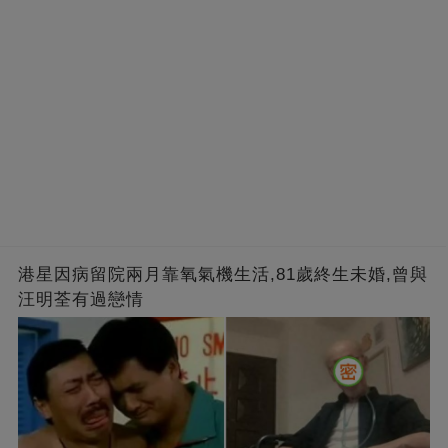
港星因病留院兩月靠氧氣機生活,81歲終生未婚,曾與
汪明荃有過戀情