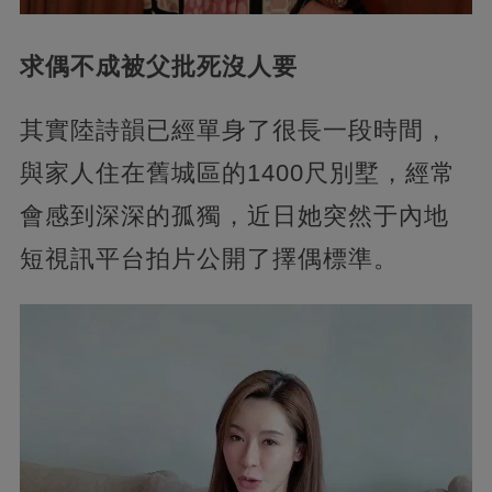
求偶不成被父批死沒人要
其實陸詩韻已經單身了很長一段時間，
與家人住在舊城區的1400尺別墅，經常
會感到深深的孤獨，近日她突然于內地
短視訊平台拍片公開了擇偶標準。