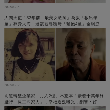
2025/09/14
人間天使！33年前「最美女教師」為救「救出學
童」葬身火海，遺骸被尋獲時「緊抱4童」全網淚
崩：真正的英雄不該被遺忘
2025/09/12
明道轉型企業家「月入2億」不忘本！豪發千萬年終
踐行「員工即家人」，幸福近況曝光，網贊：好老
闆的福報