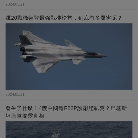
2024/05/21
殲20戰機榮登最強戰機榜首，到底有多厲害呢？
2024/05/21
發生了什麼！4艘中國造F22P護衛艦趴窩？巴基斯
坦海軍揭露真相