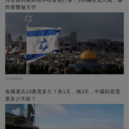
拜登接到噩耗戰斗在凌晨打響！100輛坦克入城，爆
炸聲響徹天空
2024/05/21
各國運兵10萬需多久？美1天，俄3天，中國到底需
要多少天呢？