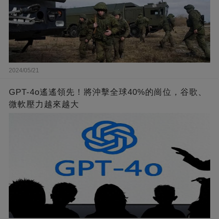
2024/05/21
GPT-4o遙遙領先！將沖擊全球40%的崗位，谷歌、
微軟壓力越來越大