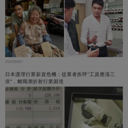
2025/09/07
日本護理行業薪資危機：從業者疾呼"工資應漲三
倍"，離職潮折射行業困境