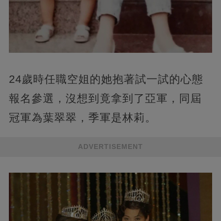
24歲時任職空姐的她抱著試一試的心態
報名參選，沒想到竟拿到了亞軍，同屆
冠軍為葉翠翠，季軍是林莉。
ADVERTISEMENT