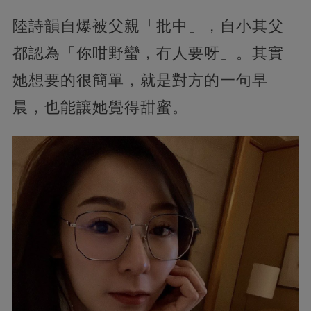
陸詩韻自爆被父親「批中」，自小其父
都認為「你咁野蠻，冇人要呀」。其實
她想要的很簡單，就是對方的一句早
晨，也能讓她覺得甜蜜。