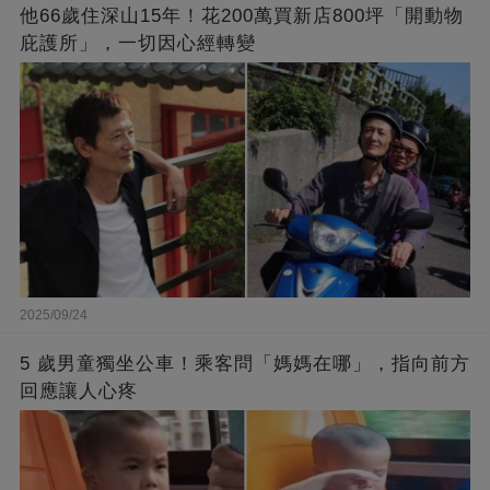
他66歲住深山15年！花200萬買新店800坪「開動物
庇護所」，一切因心經轉變
2025/09/24
5 歲男童獨坐公車！乘客問「媽媽在哪」，指向前方
回應讓人心疼