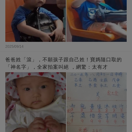
2025/09/14
爸爸姓「滾」，不願孩子跟自己姓！寶媽隨口取的
「神名字」，全家拍案叫絕 ，網驚：太有才