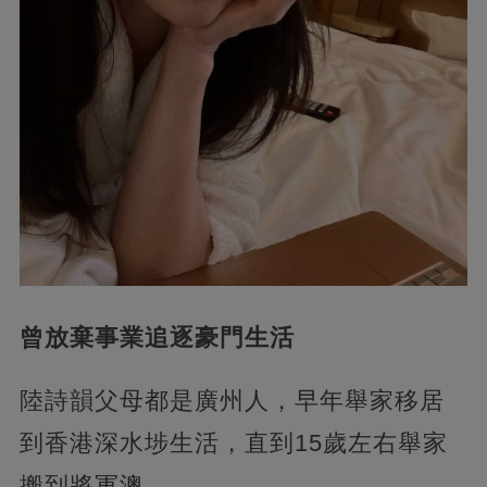
曾放棄事業追逐豪門生活
陸詩韻父母都是廣州人，早年舉家移居
到香港深水埗生活，直到15歲左右舉家
搬到將軍澳。