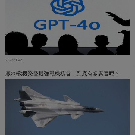
2024/05/21
殲20戰機榮登最強戰機榜首，到底有多厲害呢？