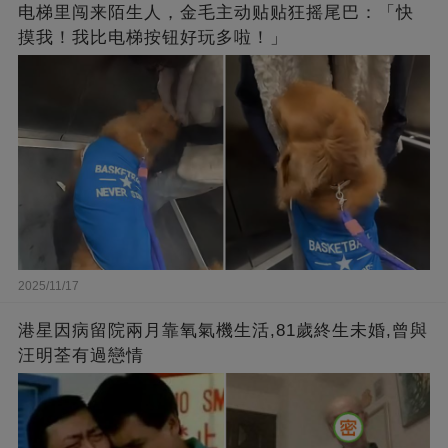
电梯里闯来陌生人，金毛主动贴贴狂摇尾巴：「快
摸我！我比电梯按钮好玩多啦！」
2025/11/17
港星因病留院兩月靠氧氣機生活,81歲終生未婚,曾與
汪明荃有過戀情