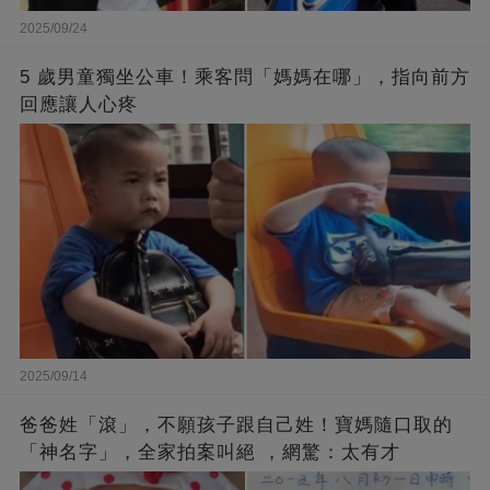
2025/09/24
5 歲男童獨坐公車！乘客問「媽媽在哪」，指向前方
回應讓人心疼
2025/09/14
爸爸姓「滾」，不願孩子跟自己姓！寶媽隨口取的
「神名字」，全家拍案叫絕 ，網驚：太有才