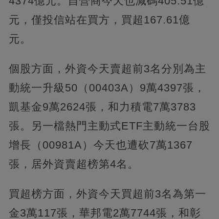
4374億元。自營商今天也減碼405.51億
元，僅投信站在買方，買超167.61億
元。
個股方面，外資今天賣超前3名分別為主
動統一升級50（00403A）9萬4397張，
凱基金9萬2624張，和力積電7萬3783
張。另一檔熱門主動式ETF主動統一台股
增長（00981A）今天也遭砍7萬1367
張，居外資賣超榜第4名。
買超榜方面，外資今天買超前3名為第一
金3萬117張，華邦電2萬7744張，和彰