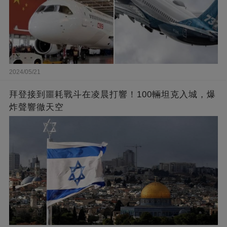
2024/05/21
拜登接到噩耗戰斗在凌晨打響！100輛坦克入城，爆
炸聲響徹天空