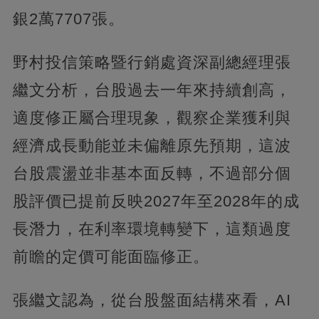
銀2萬7707張。
野村投信策略暨行銷處資深副總經理張
繼文分析，台股過去一年來持續創高，
適度修正屬合理現象，觀察企業獲利與
經濟成長動能並未偏離原先預期，這波
台股震盪並非基本面反轉，不過部分個
股評價已提前反映2027年至2028年的成
長潛力，在利率環境轉變下，這類過度
前瞻的定價可能面臨修正。
張繼文認為，從台股盤面結構來看，AI