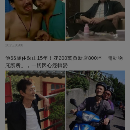
2025/10/08
他66歲住深山15年！花200萬買新店800坪「開動物
庇護所」，一切因心經轉變