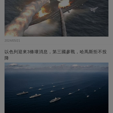
2024/05/21
以色列迎來3條壞消息，第三國參戰，哈馬斯拒不投
降