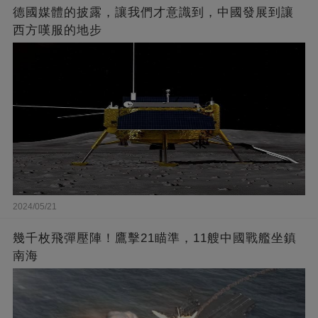
德國媒體的披露，讓我們才意識到，中國發展到讓
西方嘆服的地步
2024/05/21
幾千枚飛彈壓陣！鷹擊21瞄準，11艘中國戰艦坐鎮
南海