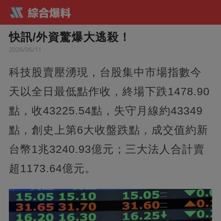
快訊/外資驚爆大逃殺！
2026/06/11
科技股賣壓湧現，台股集中市場指數今
天以全日最低點作收，終場下跌1478.90
點，收43225.54點，失守月線約43349
點，創史上第6大收盤跌點，成交值約新
台幣1兆3240.93億元；三大法人合計賣
超1173.64億元。