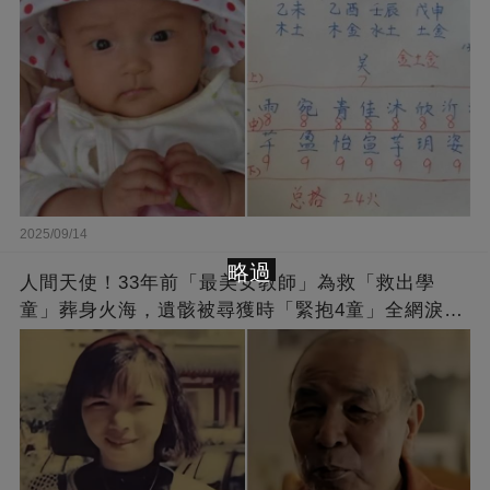
2025/09/14
略過
人間天使！33年前「最美女教師」為救「救出學
童」葬身火海，遺骸被尋獲時「緊抱4童」全網淚
崩：真正的英雄不該被遺忘