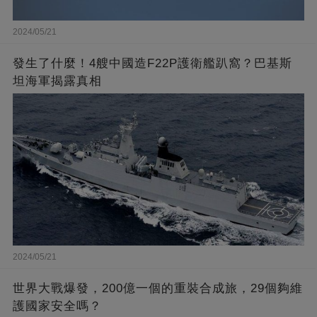
2024/05/21
發生了什麼！4艘中國造F22P護衛艦趴窩？巴基斯
坦海軍揭露真相
2024/05/21
世界大戰爆發，200億一個的重裝合成旅，29個夠維
護國家安全嗎？