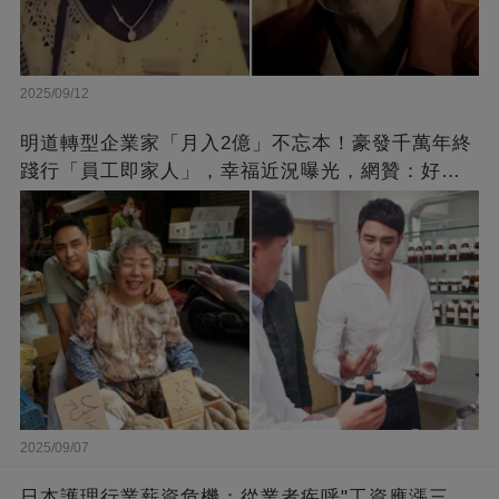
2025/09/12
明道轉型企業家「月入2億」不忘本！豪發千萬年終
踐行「員工即家人」，幸福近況曝光，網贊：好老
闆的福報
2025/09/07
日本護理行業薪資危機：從業者疾呼"工資應漲三