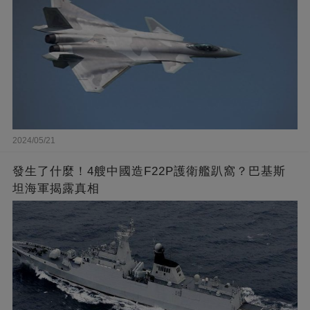
2024/05/21
發生了什麼！4艘中國造F22P護衛艦趴窩？巴基斯
坦海軍揭露真相