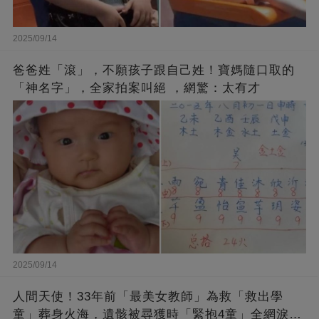
2025/09/14
爸爸姓「滾」，不願孩子跟自己姓！寶媽隨口取的
「神名字」，全家拍案叫絕 ，網驚：太有才
2025/09/14
人間天使！33年前「最美女教師」為救「救出學
童」葬身火海，遺骸被尋獲時「緊抱4童」全網淚