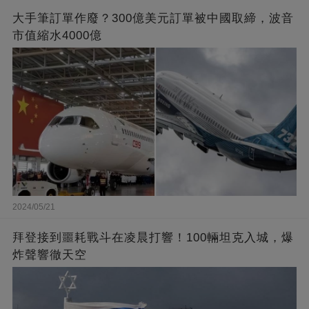
大手筆訂單作廢？300億美元訂單被中國取締，波音
市值縮水4000億
2024/05/21
拜登接到噩耗戰斗在凌晨打響！100輛坦克入城，爆
炸聲響徹天空