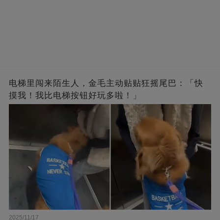
电梯里闯来陌生人，金毛主动贴贴狂摇尾巴：「快
摸我！我比电梯按钮好玩多啦！」
2025/11/17