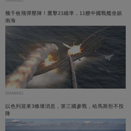
2024/05/21
幾千枚飛彈壓陣！鷹擊21瞄準，11艘中國戰艦坐鎮
南海
2024/05/21
以色列迎來3條壞消息，第三國參戰，哈馬斯拒不投
降