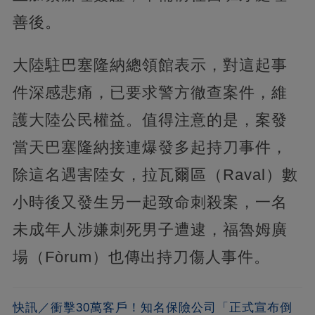
善後。
大陸駐巴塞隆納總領館表示，對這起事
件深感悲痛，已要求警方徹查案件，維
護大陸公民權益。值得注意的是，案發
當天巴塞隆納接連爆發多起持刀事件，
除這名遇害陸女，拉瓦爾區（Raval）數
小時後又發生另一起致命刺殺案，一名
未成年人涉嫌刺死男子遭逮，福魯姆廣
場（Fòrum）也傳出持刀傷人事件。
快訊／衝擊30萬客戶！知名保險公司「正式宣布倒