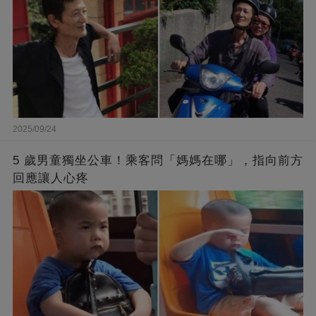
2025/09/24
5 歲男童獨坐公車！乘客問「媽媽在哪」，指向前方
回應讓人心疼