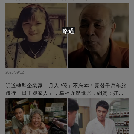
崩：真正的英雄不該被遺忘
略過
2025/09/12
明道轉型企業家「月入2億」不忘本！豪發千萬年終
踐行「員工即家人」，幸福近況曝光，網贊：好老
闆的福報