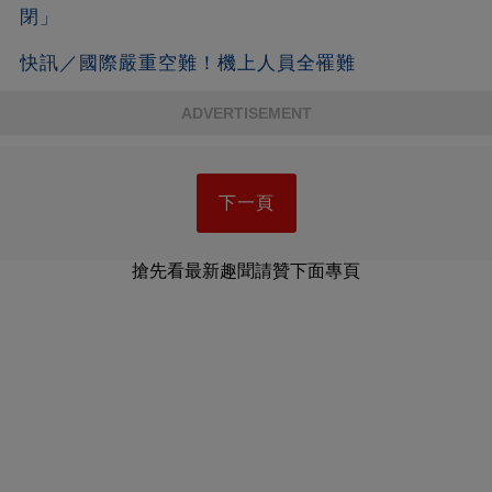
閉」
快訊／國際嚴重空難！機上人員全罹難
ADVERTISEMENT
下一頁
搶先看最新趣聞請贊下面專頁