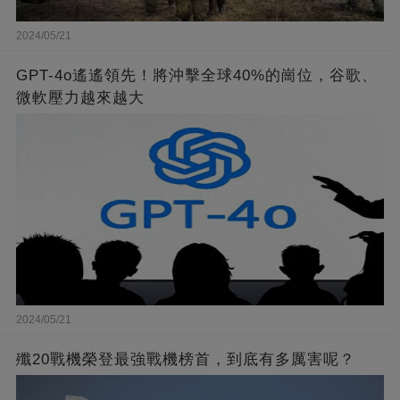
2024/05/21
GPT-4o遙遙領先！將沖擊全球40%的崗位，谷歌、
微軟壓力越來越大
2024/05/21
殲20戰機榮登最強戰機榜首，到底有多厲害呢？