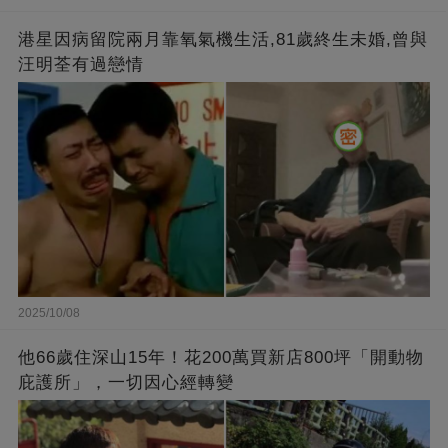
港星因病留院兩月靠氧氣機生活,81歲終生未婚,曾與
汪明荃有過戀情
2025/10/08
他66歲住深山15年！花200萬買新店800坪「開動物
庇護所」，一切因心經轉變