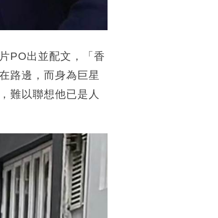
片PO出並配文，「香
在路邊，而身為巨星
，難以聯想他已是人