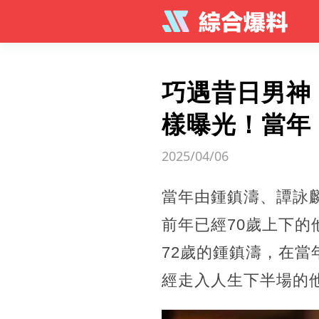
巧遇昔日男神
樣曝光！當年
2025/04/06
當年由鍾鎮濤、譚詠
前年已經70歲上下
72歲的鍾鎮濤，在當
經走入人生下半場的