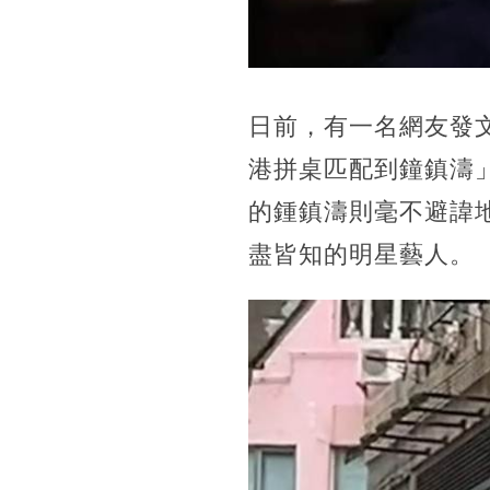
日前，有一名網友發
港拼桌匹配到鐘鎮濤
的鍾鎮濤則毫不避諱
盡皆知的明星藝人。