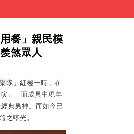
桌用餐」親民模
況羨煞眾人
樂隊」紅極一時，在
巡演」。而成員中現年
的經典男神。而如今已
隨之曝光。