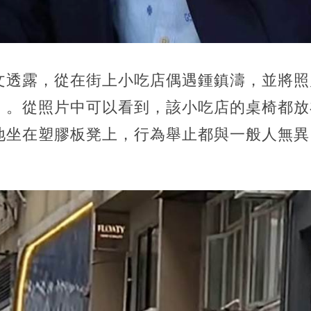
文透露，從在街上小吃店偶遇鍾鎮濤，並將照
」。從照片中可以看到，該小吃店的桌椅都放
地坐在塑膠板凳上，行為舉止都與一般人無異