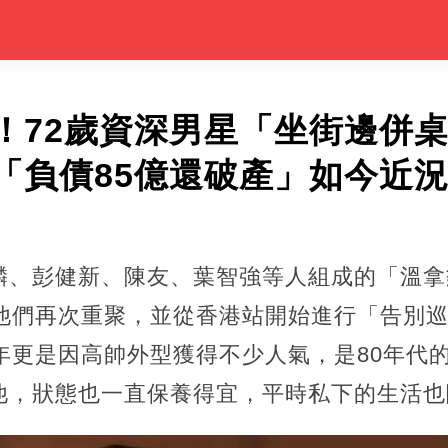
！72歲資深男星「坐街邊併
「負債85億還破產」如今近
麟、彭健新、陳友、葉智強等人組成的「溫拿
的他們再次重聚，並從香港站開始進行「告別
年更是因高帥外型獲得不少人氣，是80年代
他，狀態也一直保養得宜，平時私下的生活也