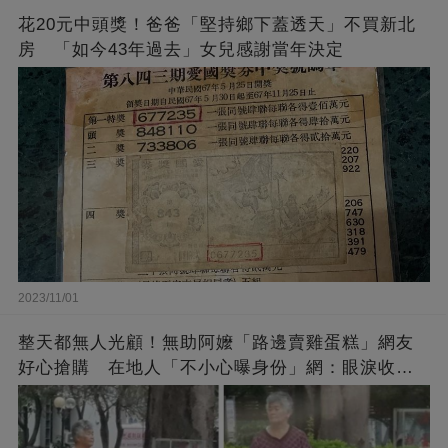
花20元中頭獎！爸爸「堅持鄉下蓋透天」不買新北
房 「如今43年過去」女兒感謝當年決定
2023/11/01
整天都無人光顧！無助阿嬤「路邊賣雞蛋糕」網友
好心搶購 在地人「不小心曝身份」網：眼淚收回
來了