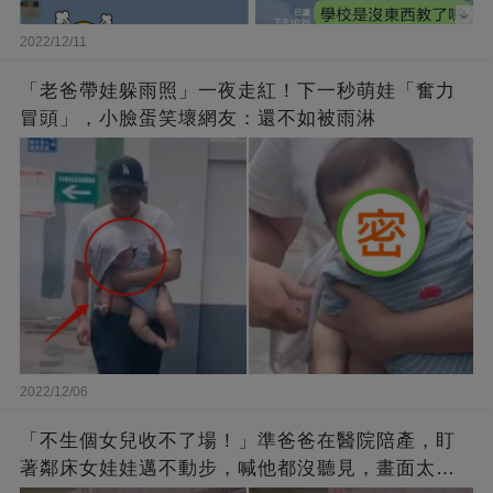
2022/12/11
「老爸帶娃躲雨照」一夜走紅！下一秒萌娃「奮力
冒頭」，小臉蛋笑壞網友：還不如被雨淋
2022/12/06
「不生個女兒收不了場！」準爸爸在醫院陪產，盯
著鄰床女娃娃邁不動步，喊他都沒聽見，畫面太有