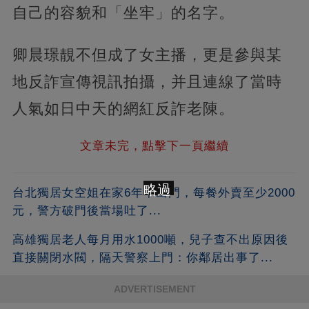
自己的容貌和「坐牢」的名字。
卿晨璟靚不但成了女主播，更是參與某
地反詐宣傳視訊拍攝，并且連線了當時
人氣如日中天的網紅反詐老陳。
文章未完，點擊下一頁繼續
略過
台北獨居女空姐在家6年不出門，每餐外賣至少2000
元，警方破門後當場吐了...
高雄獨居老人每月用水1000噸，兒子查不出原因後
直接關閉水閥，隔天警察上門：你鄰居出事了...
ADVERTISEMENT