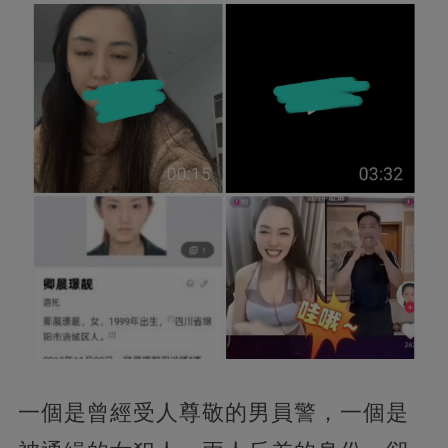
一個是曾經受人尊敬的男員警，一個是