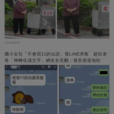
2023/09/01
國小女兒「不會寫11的台語」發LINE求救 超狂老
爸「神轉化成文字」網友全笑翻：發音很道地欸