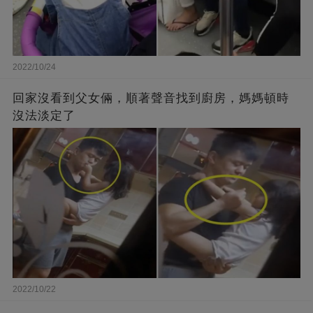
2022/10/24
回家沒看到父女倆，順著聲音找到廚房，媽媽頓時
沒法淡定了
2022/10/22