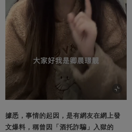
據悉，事情的起因，是有網友在網上發
文爆料，稱曾因「酒托詐騙」入獄的