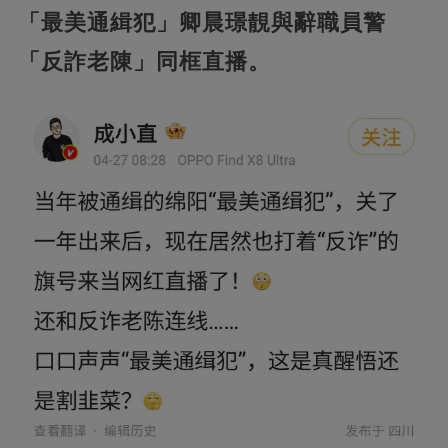
「最美通緝犯」卿晨璟靚與辭職員警
「反詐老陳」同框直播。