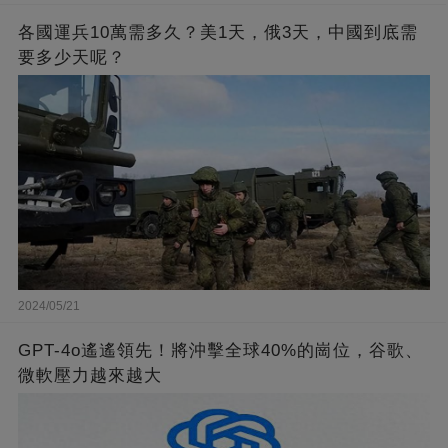
各國運兵10萬需多久？美1天，俄3天，中國到底需
要多少天呢？
2024/05/21
GPT-4o遙遙領先！將沖擊全球40%的崗位，谷歌、
微軟壓力越來越大