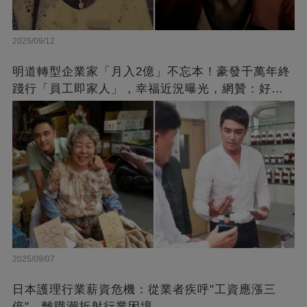
2025/09/12
明道轉型企業家「月入2億」不忘本！豪發千萬年終
踐行「員工即家人」，幸福近況曝光，網贊：好老
闆的福報
2025/09/07
日本護理行業薪資危機：從業者疾呼"工資應漲三
倍"，離職潮折射行業困境