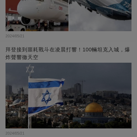
2024/05/21
拜登接到噩耗戰斗在凌晨打響！100輛坦克入城，爆
炸聲響徹天空
2024/05/21