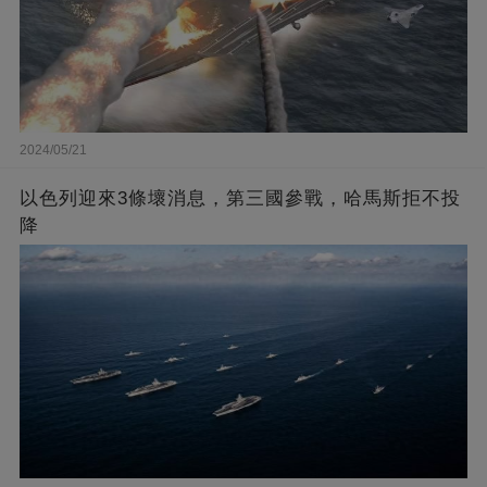
2024/05/21
以色列迎來3條壞消息，第三國參戰，哈馬斯拒不投
降