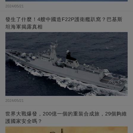
2024/05/21
發生了什麼！4艘中國造F22P護衛艦趴窩？巴基斯
坦海軍揭露真相
2024/05/21
世界大戰爆發，200億一個的重裝合成旅，29個夠維
護國家安全嗎？