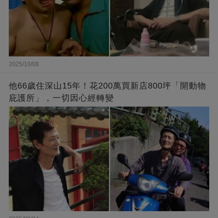
2025/10/08
他66歲住深山15年！花200萬買新店800坪「開動物
庇護所」，一切因心經轉變