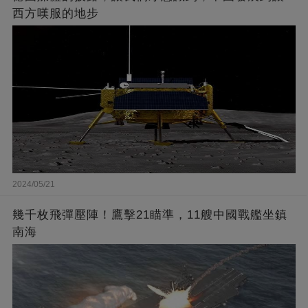
西方嘆服的地步
2024/05/21
幾千枚飛彈壓陣！鷹擊21瞄準，11艘中國戰艦坐鎮
南海