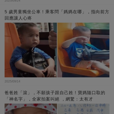
2025/09/24
5 歲男童獨坐公車！乘客問「媽媽在哪」，指向前方
回應讓人心疼
2025/09/14
爸爸姓「滾」，不願孩子跟自己姓！寶媽隨口取的
「神名字」，全家拍案叫絕 ，網驚：太有才