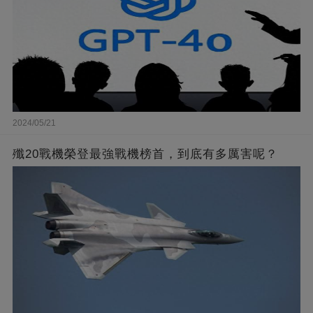
2024/05/21
殲20戰機榮登最強戰機榜首，到底有多厲害呢？