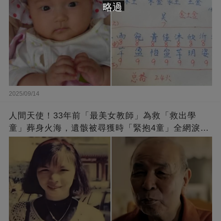
略過
2025/09/14
人間天使！33年前「最美女教師」為救「救出學
童」葬身火海，遺骸被尋獲時「緊抱4童」全網淚
崩：真正的英雄不該被遺忘