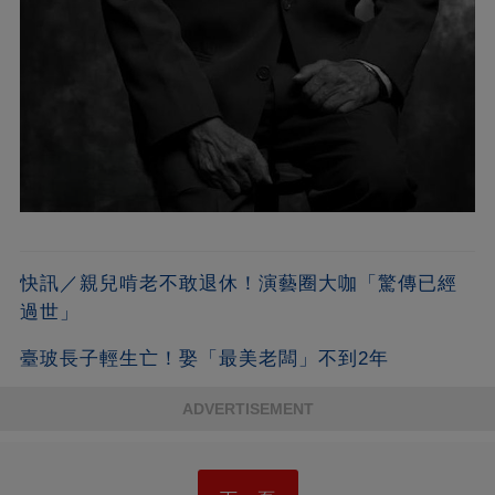
快訊／親兒啃老不敢退休！演藝圈大咖「驚傳已經
過世」
臺玻長子輕生亡！娶「最美老闆」不到2年
ADVERTISEMENT