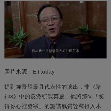
圖片來源：ETtoday
提到鍾景輝最具代表性的演出，非《賭
神3》中的反派靳能莫屬。他將那句「笑
得你心裡發寒」的詭譎氣質詮釋得入木