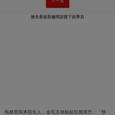
下一頁
搶先看最新趣聞請贊下面專頁
电梯里闯来陌生人，金毛主动贴贴狂摇尾巴：「快