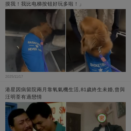
摸我！我比电梯按钮好玩多啦！」
2025/11/17
港星因病留院兩月靠氧氣機生活,81歲終生未婚,曾與
汪明荃有過戀情