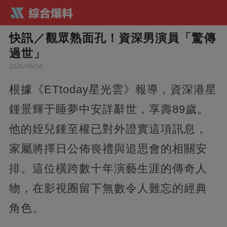
快訊／觀眾熟面孔！資深男演員「驚傳
過世」
2026/06/04
根據《ETtoday星光雲》報導，資深港星
鍾景輝于睡夢中安詳辭世，享壽89歲。
他的姪兒鍾至權已對外證實這項訊息，
家屬將擇日公佈喪禮與追思會的相關安
排。這位橫跨數十年演藝生涯的傳奇人
物，在影視圈留下無數令人難忘的經典
角色。