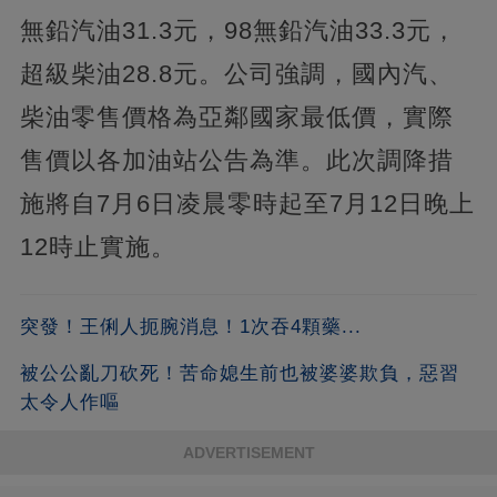
無鉛汽油31.3元，98無鉛汽油33.3元，
超級柴油28.8元。公司強調，國內汽、
柴油零售價格為亞鄰國家最低價，實際
售價以各加油站公告為準。此次調降措
施將自7月6日凌晨零時起至7月12日晚上
12時止實施。
突發！王俐人扼腕消息！1次吞4顆藥...
被公公亂刀砍死！苦命媳生前也被婆婆欺負，惡習
太令人作嘔
ADVERTISEMENT