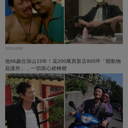
2025/10/08
他66歲住深山15年！花200萬買新店800坪「開動物
庇護所」，一切因心經轉變