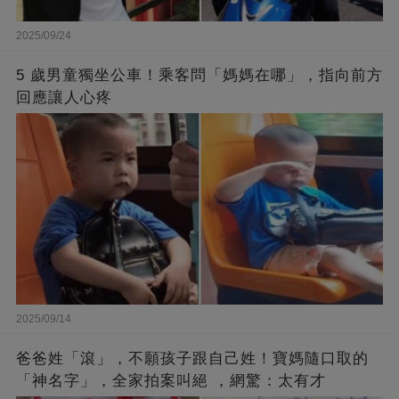
2025/09/24
5 歲男童獨坐公車！乘客問「媽媽在哪」，指向前方
回應讓人心疼
2025/09/14
爸爸姓「滾」，不願孩子跟自己姓！寶媽隨口取的
「神名字」，全家拍案叫絕 ，網驚：太有才