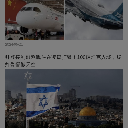
2024/05/21
拜登接到噩耗戰斗在凌晨打響！100輛坦克入城，爆
炸聲響徹天空