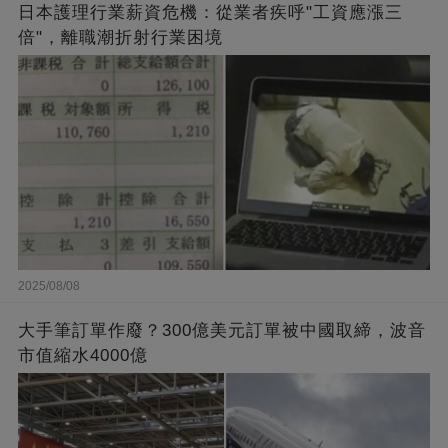
日本護理行業薪資危機：從業者疾呼"工資應漲三
倍"，離職潮折射行業困境
2025/08/08
大手筆訂單作廢？300億美元訂單被中國取締，波音
市值縮水4000億