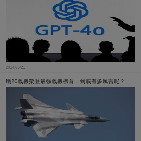
2024/05/21
殲20戰機榮登最強戰機榜首，到底有多厲害呢？