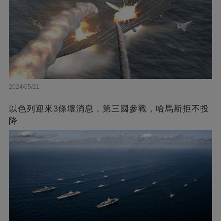
2024/05/21
以色列迎來3條壞消息，第三國參戰，哈馬斯拒不投
降