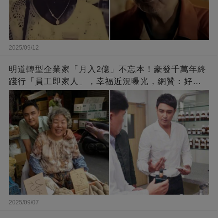
2025/09/12
明道轉型企業家「月入2億」不忘本！豪發千萬年終
踐行「員工即家人」，幸福近況曝光，網贊：好老
闆的福報
2025/09/07