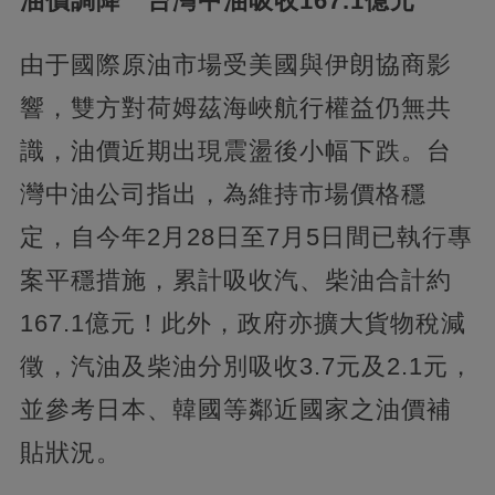
油價調降 台灣中油吸收167.1億元
由于國際原油市場受美國與伊朗協商影
響，雙方對荷姆茲海峽航行權益仍無共
識，油價近期出現震盪後小幅下跌。台
灣中油公司指出，為維持市場價格穩
定，自今年2月28日至7月5日間已執行專
案平穩措施，累計吸收汽、柴油合計約
167.1億元！此外，政府亦擴大貨物稅減
徵，汽油及柴油分別吸收3.7元及2.1元，
並參考日本、韓國等鄰近國家之油價補
貼狀況。