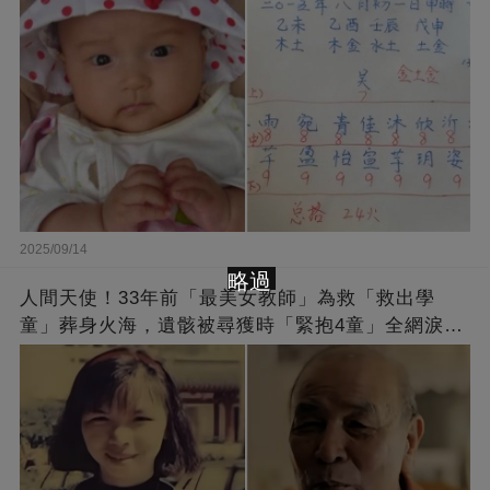
2025/09/14
略過
人間天使！33年前「最美女教師」為救「救出學
童」葬身火海，遺骸被尋獲時「緊抱4童」全網淚
崩：真正的英雄不該被遺忘