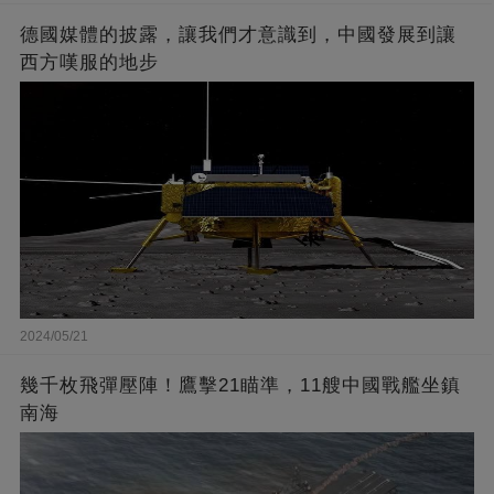
德國媒體的披露，讓我們才意識到，中國發展到讓
西方嘆服的地步
2024/05/21
幾千枚飛彈壓陣！鷹擊21瞄準，11艘中國戰艦坐鎮
南海