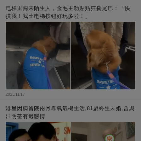
电梯里闯来陌生人，金毛主动贴贴狂摇尾巴：「快
摸我！我比电梯按钮好玩多啦！」
2025/11/17
港星因病留院兩月靠氧氣機生活,81歲終生未婚,曾與
汪明荃有過戀情