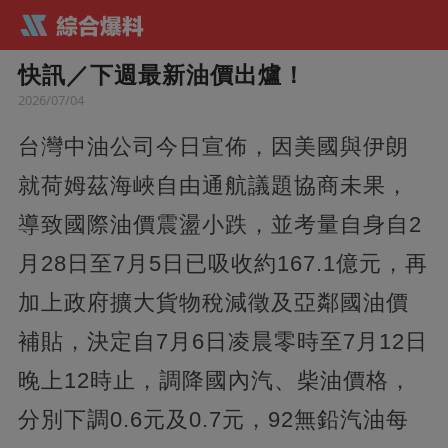
快訊／下週最新油價出爐！
2026/07/04
台灣中油公司今日宣佈，因美國與伊朗
就荷姆茲海峽自由通航議題協商未果，
導致國際油價震盪小跌，並考量自身自2
月28日至7月5日已吸收約167.1億元，再
加上政府擴大貨物稅減徵及亞鄰國油價
補貼，決定自7月6日凌晨零時至7月12日
晚上12時止，調降國內汽、柴油價格，
分別下調0.6元及0.7元，92無鉛汽油每