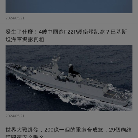
2024/05/21
發生了什麼！4艘中國造F22P護衛艦趴窩？巴基斯
坦海軍揭露真相
2024/05/21
世界大戰爆發，200億一個的重裝合成旅，29個夠維
護國家安全嗎？