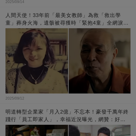
2025/09/14
人間天使！33年前「最美女教師」為救「救出學
童」葬身火海，遺骸被尋獲時「緊抱4童」全網淚
崩：真正的英雄不該被遺忘
2025/09/12
明道轉型企業家「月入2億」不忘本！豪發千萬年終
踐行「員工即家人」，幸福近況曝光，網贊：好老
闆的福報