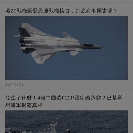
殲20戰機榮登最強戰機榜首，到底有多厲害呢？
2024/05/21
發生了什麼！4艘中國造F22P護衛艦趴窩？巴基斯
坦海軍揭露真相