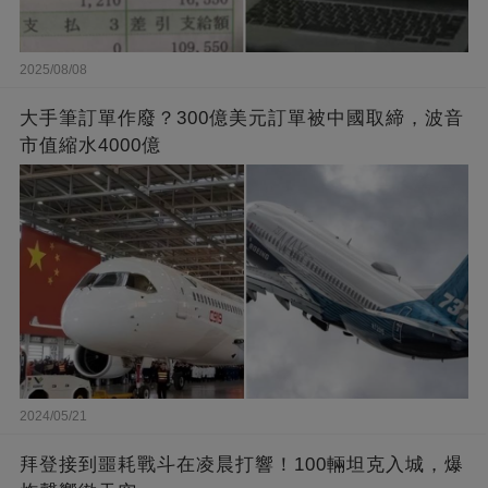
2025/08/08
大手筆訂單作廢？300億美元訂單被中國取締，波音
市值縮水4000億
2024/05/21
拜登接到噩耗戰斗在凌晨打響！100輛坦克入城，爆