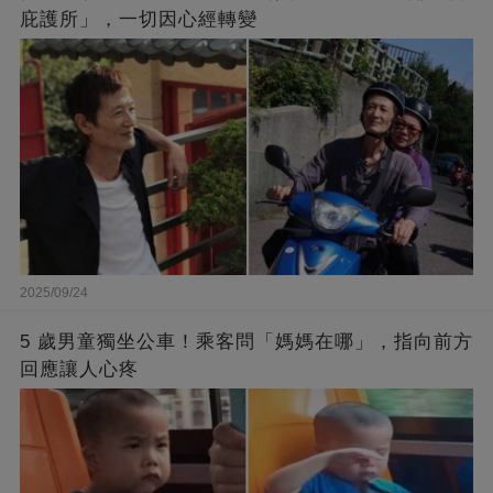
庇護所」，一切因心經轉變
2025/09/24
5 歲男童獨坐公車！乘客問「媽媽在哪」，指向前方
回應讓人心疼