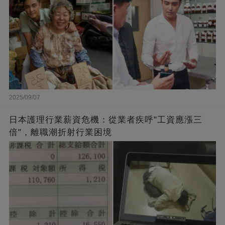
2025/09/07
日本護理行業薪資危機：從業者疾呼"工資應漲三
倍"，離職潮折射行業困境