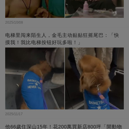
2025/10/08
电梯里闯来陌生人，金毛主动贴贴狂摇尾巴：「快
摸我！我比电梯按钮好玩多啦！」
2025/11/17
他66歲住深山15年！花200萬買新店800坪「開動物