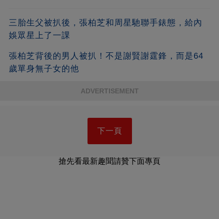
三胎生父被扒後，張柏芝和周星馳聯手錶態，給內
娛眾星上了一課
張柏芝背後的男人被扒！不是謝賢謝霆鋒，而是64
歲單身無子女的他
ADVERTISEMENT
下一頁
搶先看最新趣聞請贊下面專頁