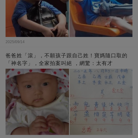
2025/09/14
爸爸姓「滾」，不願孩子跟自己姓！寶媽隨口取的
「神名字」，全家拍案叫絕 ，網驚：太有才