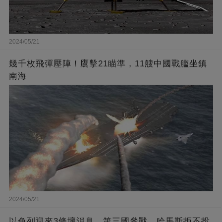
2024/05/21
幾千枚飛彈壓陣！鷹擊21瞄準，11艘中國戰艦坐鎮
南海
2024/05/21
以色列迎來3條壞消息，第三國參戰，哈馬斯拒不投