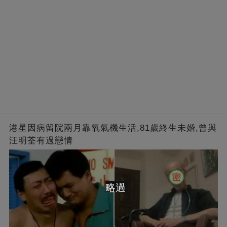
港星因病留院兩月靠氧氣機生活,81歲終生未婚,曾與
汪明荃有過戀情
略過