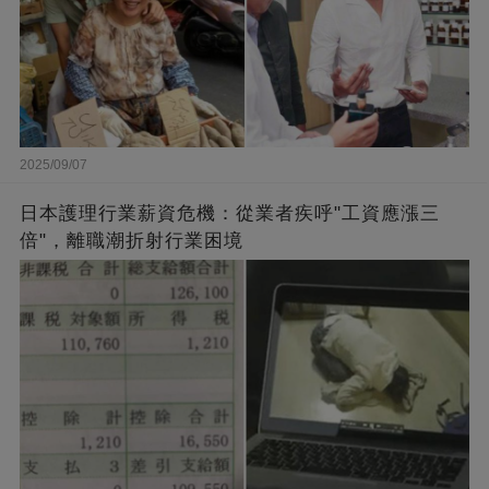
2025/09/07
日本護理行業薪資危機：從業者疾呼"工資應漲三
倍"，離職潮折射行業困境