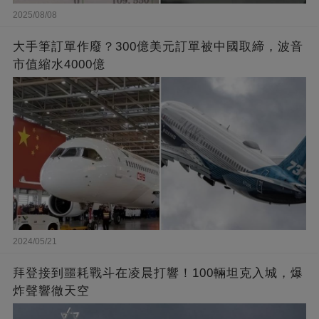
2025/08/08
大手筆訂單作廢？300億美元訂單被中國取締，波音
市值縮水4000億
2024/05/21
拜登接到噩耗戰斗在凌晨打響！100輛坦克入城，爆
炸聲響徹天空