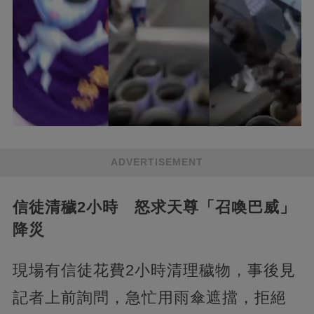
ADVERTISEMENT
信徒清穢2小時 怒求天尊「召喚巴威」
降災
現場有信徒花費2小時清理穢物，事後見
記者上前詢問，急忙用雨傘遮擋，拒絕