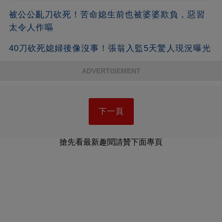
被公公亂刀砍死！苦命媳生前也被婆婆欺負，惡習
太令人作嘔
40刀砍死媳婦後像沒事！張翁入監5天驚人現況曝光
ADVERTISEMENT
下一頁
搶先看最新趣聞請贊下面專頁