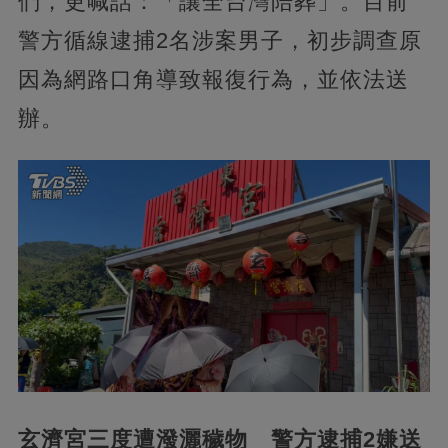
們，更喊話：「讓全台灣陪葬」。目前
警方循線逮捕2名涉案男子，初步調查原
因為網路口角導致報復行為，並依法送
辦。
玄濟宮三度遭潑灑穢物 警方逮捕2嫌送