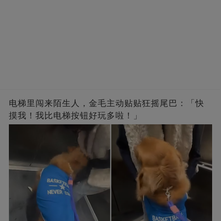
电梯里闯来陌生人，金毛主动贴贴狂摇尾巴：「快
摸我！我比电梯按钮好玩多啦！」