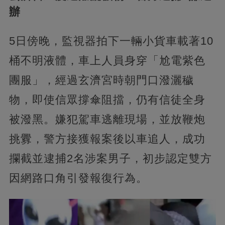
辦
5日傍晚，監視器拍下一輛小貨車載著10
桶不明液體，車上人員身穿「尬電紫色
團服」，經過玄濟宮時朝門口潑灑穢
物，即使信眾撐傘阻擋，仍有信徒全身
被潑黑。嫌犯駕車逃離現場，並放鞭炮
挑釁，警方接獲報案後以車追人，成功
攔截並逮捕2名涉案男子，初步認定雙方
因網路口角引發報復行為。