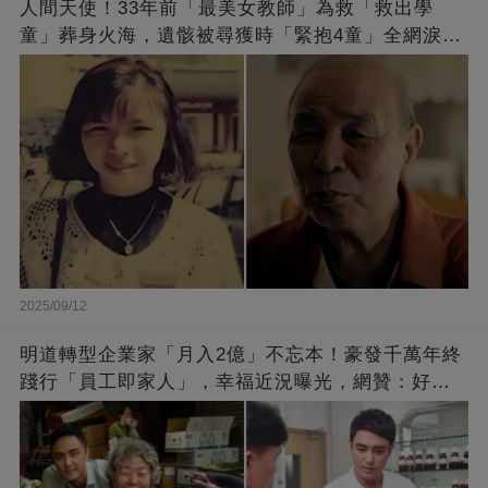
人間天使！33年前「最美女教師」為救「救出學
童」葬身火海，遺骸被尋獲時「緊抱4童」全網淚
崩：真正的英雄不該被遺忘
2025/09/12
明道轉型企業家「月入2億」不忘本！豪發千萬年終
踐行「員工即家人」，幸福近況曝光，網贊：好老
闆的福報