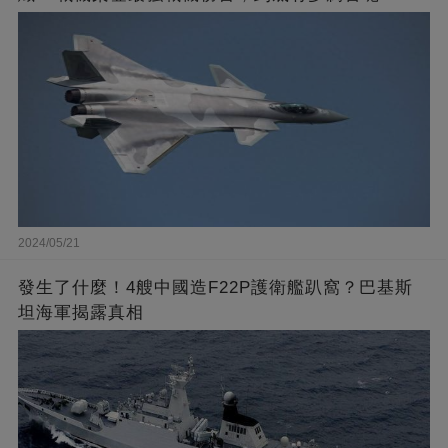
2024/05/21
發生了什麼！4艘中國造F22P護衛艦趴窩？巴基斯
坦海軍揭露真相