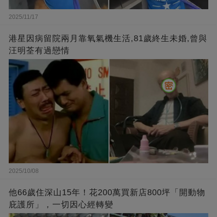
2025/11/17
港星因病留院兩月靠氧氣機生活,81歲終生未婚,曾與
汪明荃有過戀情
2025/10/08
他66歲住深山15年！花200萬買新店800坪「開動物
庇護所」，一切因心經轉變