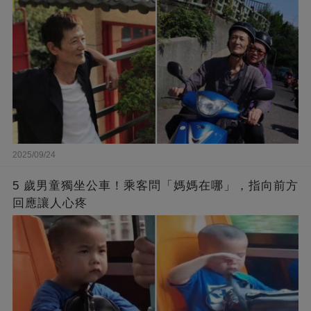
2025/09/24
5 歲男童獨坐公車！乘客問「媽媽在哪」，指向前方
回應讓人心疼