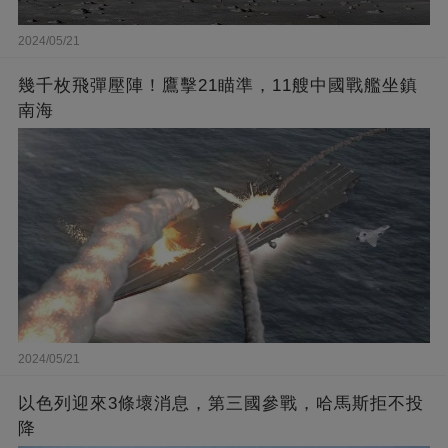
2024/05/21
幾千枚飛彈壓陣！鷹擊21瞄準，11艘中國戰艦坐鎮
南海
2024/05/21
以色列迎來3條壞消息，第三國參戰，哈馬斯拒不投
降