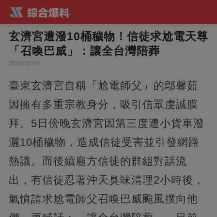
玄濟宮遭潑10桶穢物！信徒求尬電天尊
「召喚巴威」：讓全台灣陪葬
2026/07/07
臺東玄濟宮自稱「尬電師父」的鄔馨茹
因擁有多重宗教身分，吸引信眾虔誠膜
拜。5日傍晚玄濟宮因第三度遭小貨車潑
灑10桶穢物，造成信徒受害並引發網路
熱議。而後續廟方信徒的群組對話流
出，有信徒忍著沖天臭味清理2小時後，
氣憤請求尬電師父召喚巴威颱風撲向他