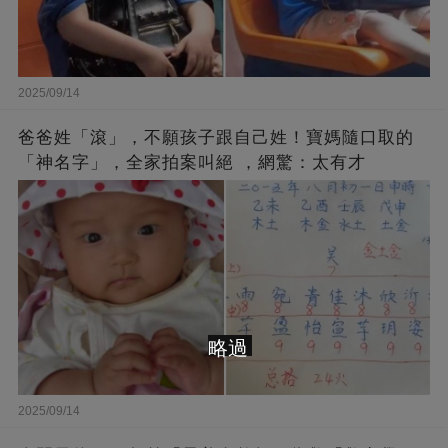
2025/09/14
爸爸姓「滾」，不願孩子跟自己姓！寶媽隨口取的
「神名字」，全家拍案叫絕 ，網驚：太有才
略過
2025/09/14