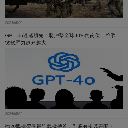
2024/05/21
GPT-4o遙遙領先！將沖擊全球40%的崗位，谷歌、
微軟壓力越來越大
2024/05/21
殲20戰機榮登最強戰機榜首，到底有多厲害呢？