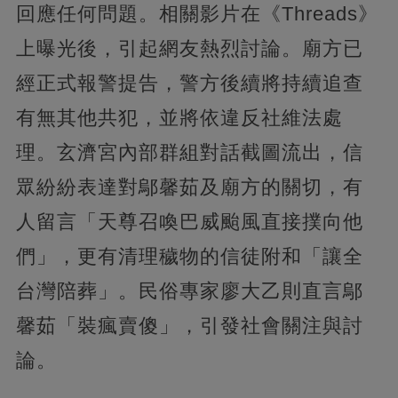
回應任何問題。相關影片在《Threads》
上曝光後，引起網友熱烈討論。廟方已
經正式報警提告，警方後續將持續追查
有無其他共犯，並將依違反社維法處
理。玄濟宮內部群組對話截圖流出，信
眾紛紛表達對鄔馨茹及廟方的關切，有
人留言「天尊召喚巴威颱風直接撲向他
們」，更有清理穢物的信徒附和「讓全
台灣陪葬」。民俗專家廖大乙則直言鄔
馨茹「裝瘋賣傻」，引發社會關注與討
論。