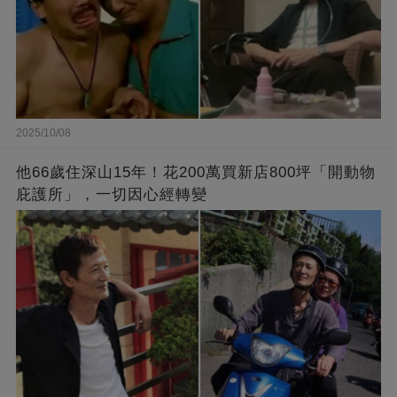
2025/10/08
他66歲住深山15年！花200萬買新店800坪「開動物
庇護所」，一切因心經轉變