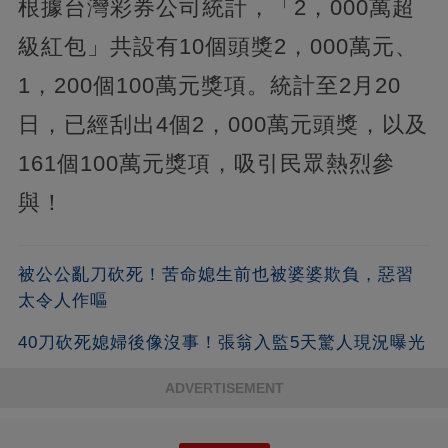
根據台灣彩券公司統計，「2，000萬超
級紅包」共設有10個頭獎2，000萬元、
1，200個100萬元獎項。統計至2月20
日，已經刮出4個2，000萬元頭獎，以及
161個100萬元獎項，吸引民眾熱烈參
與！
被公公亂刀砍死！苦命媳生前也被婆婆欺負，惡習
太令人作嘔
40刀砍死媳婦後像沒事！張翁入監5天驚人現況曝光
ADVERTISEMENT