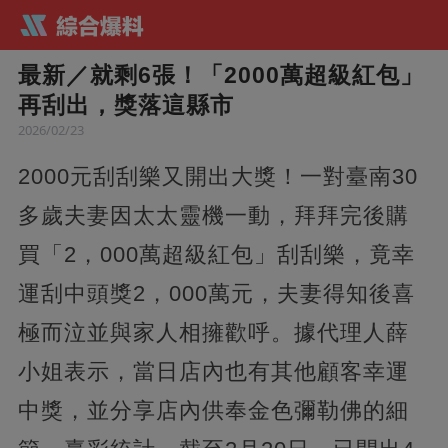
最新／就剩6張！「2000萬超級紅包」
再刮出，獎落這縣市
2026/02/23
2000元刮刮樂又開出大獎！一對臺南30
多歲夫妻因太太靈機一動，拜拜完後購
買「2，000萬超級紅包」刮刮樂，竟幸
運刮中頭獎2，000萬元，夫妻得知後喜
極而泣並與家人相擁歡呼。據代理人薛
小姐表示，當日店內也有其他顧客幸運
中獎，並分享店內供奉金色彌勒佛的細