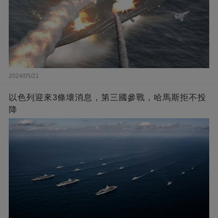
2024/05/21
以色列迎來3條壞消息，第三國參戰，哈馬斯拒不投
降