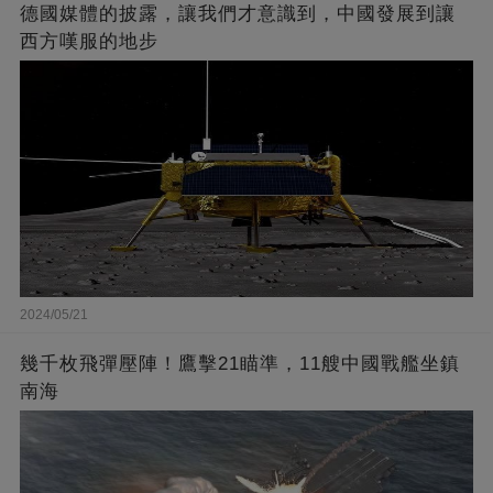
德國媒體的披露，讓我們才意識到，中國發展到讓
西方嘆服的地步
2024/05/21
幾千枚飛彈壓陣！鷹擊21瞄準，11艘中國戰艦坐鎮
南海