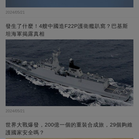
2024/05/21
發生了什麼！4艘中國造F22P護衛艦趴窩？巴基斯
坦海軍揭露真相
2024/05/21
世界大戰爆發，200億一個的重裝合成旅，29個夠維
護國家安全嗎？