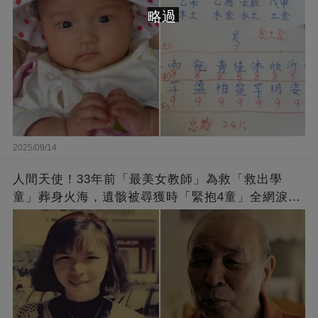
略過
2025/09/14
人間天使！33年前「最美女教師」為救「救出學
童」葬身火海，遺骸被尋獲時「緊抱4童」全網淚
崩：真正的英雄不該被遺忘