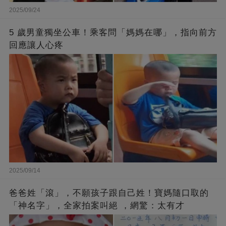
2025/09/24
5 歲男童獨坐公車！乘客問「媽媽在哪」，指向前方
回應讓人心疼
2025/09/14
爸爸姓「滾」，不願孩子跟自己姓！寶媽隨口取的
「神名字」，全家拍案叫絕 ，網驚：太有才