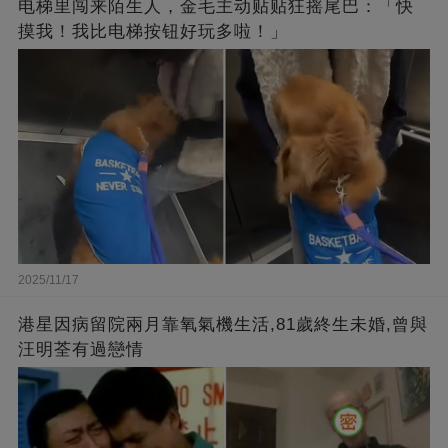
电梯里闯来陌生人，金毛主动贴贴狂摇尾巴：「快
摸我！我比电梯按钮好玩多啦！」
2025/11/17
港星因病留院兩月靠氧氣機生活,81歲終生未婚,曾與
汪明荃有過戀情