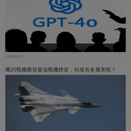
2024/05/21
殲20戰機榮登最強戰機榜首，到底有多厲害呢？