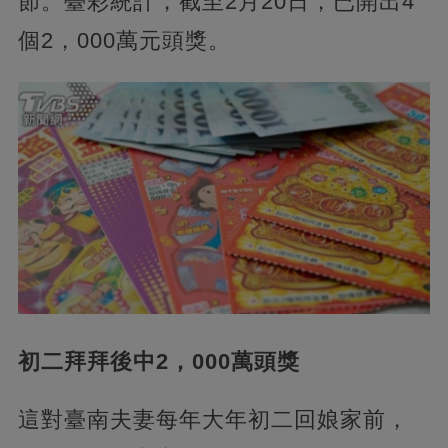
節。臺彩統計，截至2月20日，已開出4
個2，000萬元頭獎。
初二拜拜後中2，000萬頭獎
這對臺南夫妻每年大年初二回娘家前，