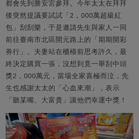
都會先到勝安宮參拜。今年太太在拜拜
後突然提議要試試「2，000萬超級紅
包」刮刮樂，于是邀請先生與家人一同
前往臺南市北區開元路上的「期期開彩
券行」。夫妻站在櫃檯前思考許久，最
終決定購買一張，沒想到竟一舉刮中頭
獎2，000萬元，當場全家喜極而泣，先
生也感謝太太的「心血來潮」，表示
「聽某嘴、大富貴」讓他們幸運中獎！