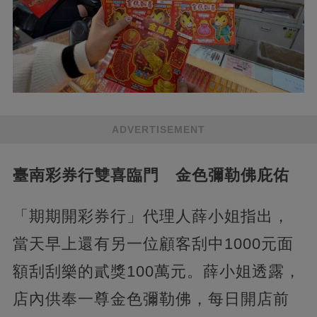
ADVERTISEMENT
臺南彩券行雙喜臨門 金色彌勒佛庇佑
「期期開彩券行」代理人薛小姐指出，
當天早上還有另一位顧客刮中1000元面
額刮刮樂的貳獎100萬元。薛小姐透露，
店內供奉一尊金色彌勒佛，每日開店前