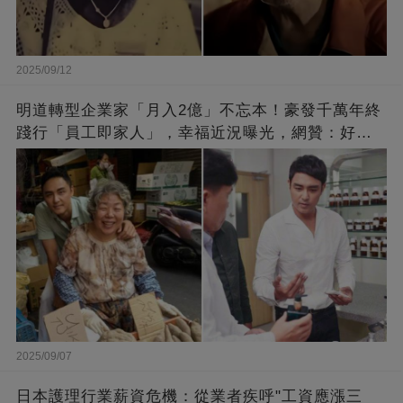
2025/09/12
明道轉型企業家「月入2億」不忘本！豪發千萬年終
踐行「員工即家人」，幸福近況曝光，網贊：好老
闆的福報
2025/09/07
日本護理行業薪資危機：從業者疾呼"工資應漲三