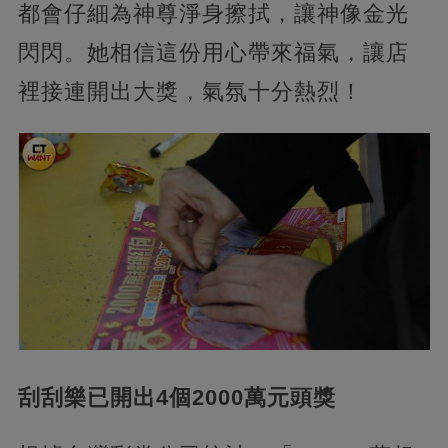
都會仔細為神尊淨身擦拭，讓神像金光
閃閃。她相信這份用心帶來福氣，讓店
裡接連開出大獎，氣氛十分熱烈！
刮刮樂已開出4個2000萬元頭獎