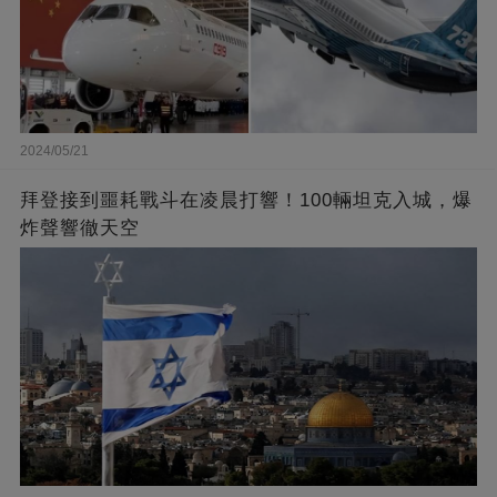
2024/05/21
拜登接到噩耗戰斗在凌晨打響！100輛坦克入城，爆
炸聲響徹天空