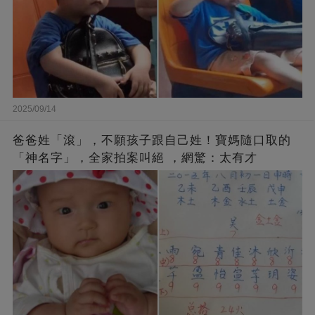
2025/09/14
爸爸姓「滾」，不願孩子跟自己姓！寶媽隨口取的
「神名字」，全家拍案叫絕 ，網驚：太有才