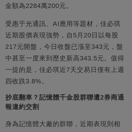
金額為2284萬200元。
受惠于光通訊、AI應用等題材，佳必琪
近期股價表現強勢，自5月20日以每股
217元開盤，今日收盤已漲至343元，盤
中甚至一度來到歷史新高343.5元。值得
一提的是，佳必琪近7天交易日僅有上週
四收跌3.8%。
抄底翻車？記憶體千金股群聯遭2券商通
報違約交割
身為記憶體大廠的群聯，近期表現則相