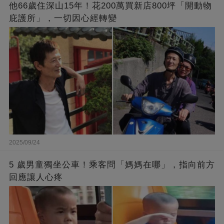
他66歲住深山15年！花200萬買新店800坪「開動物
庇護所」，一切因心經轉變
2025/09/24
5 歲男童獨坐公車！乘客問「媽媽在哪」，指向前方
回應讓人心疼