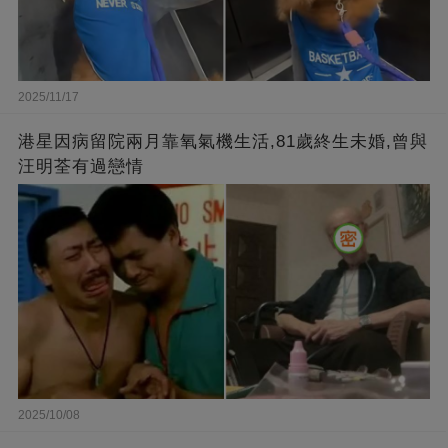
2025/11/17
港星因病留院兩月靠氧氣機生活,81歲終生未婚,曾與
汪明荃有過戀情
2025/10/08