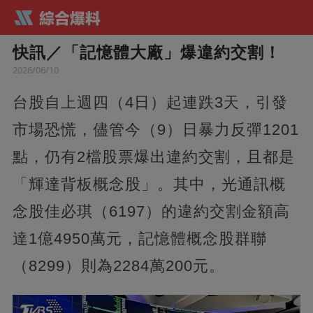
快訊／「記憶體大廠」爆違約交割！
2026/06/10
台股自上週四（4日）起連跌3天，引發
市場恐慌，儘管今（9）日暴力反彈1201
點，仍有2檔股票爆出違約交割，且都是
「輝達背板概念股」。其中，光通訊概
念股佳必琪（6197）的違約交割金額高
達1億4950萬元，記憶體概念股群聯
（8299）則為2284萬200元。