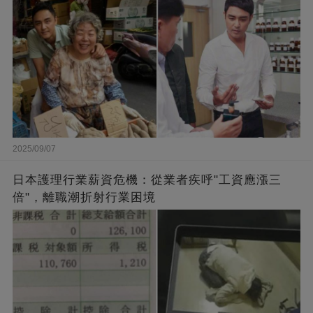
2025/09/07
日本護理行業薪資危機：從業者疾呼"工資應漲三
倍"，離職潮折射行業困境