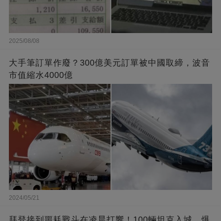
2025/08/08
大手筆訂單作廢？300億美元訂單被中國取締，波音
市值縮水4000億
2024/05/21
拜登接到噩耗戰斗在凌晨打響！100輛坦克入城，爆