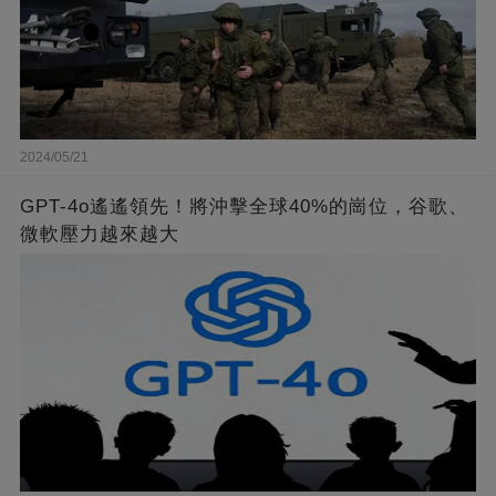
2024/05/21
GPT-4o遙遙領先！將沖擊全球40%的崗位，谷歌、
微軟壓力越來越大