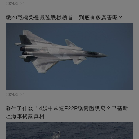
2024/05/21
殲20戰機榮登最強戰機榜首，到底有多厲害呢？
2024/05/21
發生了什麼！4艘中國造F22P護衛艦趴窩？巴基斯
坦海軍揭露真相