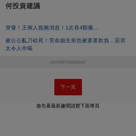
何投資建議
突發！王俐人扼腕消息！1次吞4顆藥...
被公公亂刀砍死！苦命媳生前也被婆婆欺負，惡習
太令人作嘔
ADVERTISEMENT
下一頁
搶先看最新趣聞請贊下面專頁