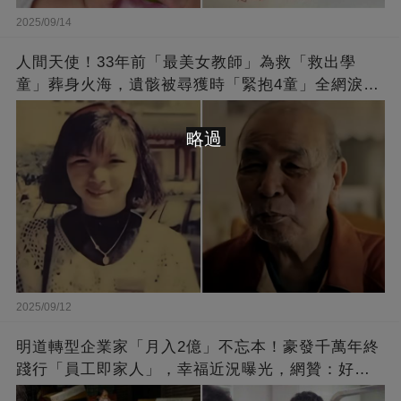
2025/09/14
人間天使！33年前「最美女教師」為救「救出學
童」葬身火海，遺骸被尋獲時「緊抱4童」全網淚
崩：真正的英雄不該被遺忘
略過
2025/09/12
明道轉型企業家「月入2億」不忘本！豪發千萬年終
踐行「員工即家人」，幸福近況曝光，網贊：好老
闆的福報