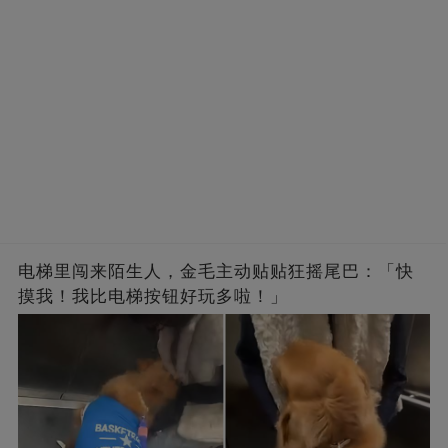
电梯里闯来陌生人，金毛主动贴贴狂摇尾巴：「快
摸我！我比电梯按钮好玩多啦！」