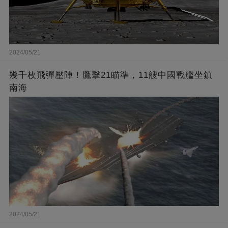
2024/05/21
幾千枚飛彈壓陣！鷹擊21瞄準，11艘中國戰艦坐鎮
南海
2024/05/21