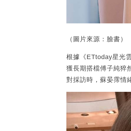
（圖片來源：臉書）
根據《ETtoday
獲長期搭檔傅子純猝
對採訪時，蘇晏霈情