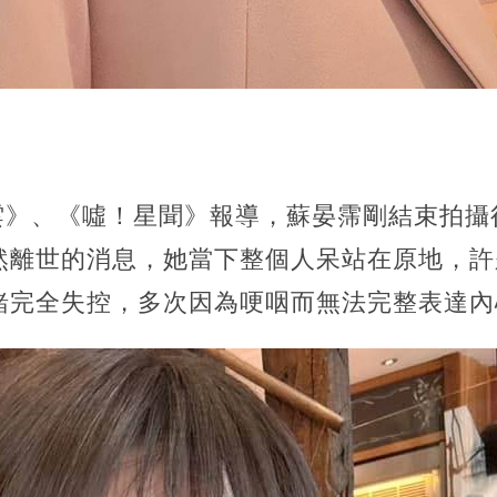
星光雲》、《噓！星聞》報導，蘇晏霈剛結束拍
然離世的消息，她當下整個人呆站在原地，許
緒完全失控，多次因為哽咽而無法完整表達內