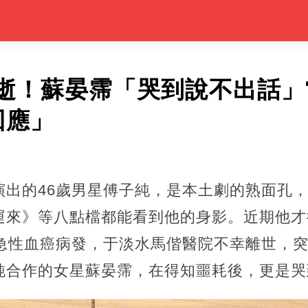
逝！蘇晏霈「哭到說不出話」
回應」
演出的46歲男星傅子純，是本土劇的熟面孔
運來》等八點檔都能看到他的身影。近期他才
因急性血癌病發，于淡水馬偕醫院不幸離世，
純合作的女星蘇晏霈，在得知噩耗後，更是哭