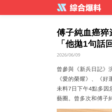
傅子純血癌猝
「他拋1句話
2026/06/09
曾參與《新兵日記》
《愛的榮耀》、《好
未料7日下午4點多
藝圈。曾多次和傅子