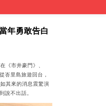
當年勇敢告白
，在《市井豪門》、
從峇里島旅遊回台，
突如其來的消息震驚演
到說不出話。