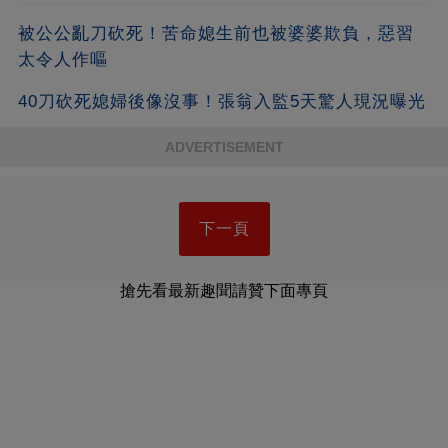
被公公亂刀砍死！苦命媳生前也被婆婆欺負，惡習
太令人作嘔
40刀砍死媳婦後像沒事！張翁入監5天驚人現況曝光
ADVERTISEMENT
下一頁
搶先看最新趣聞請贊下面專頁