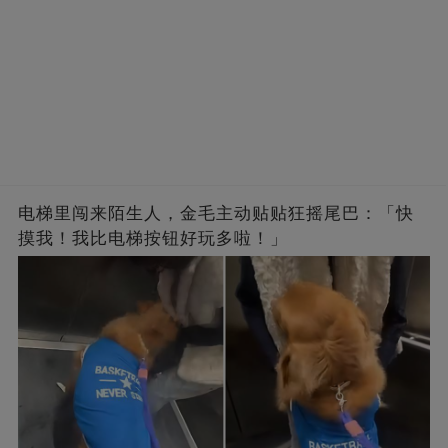
电梯里闯来陌生人，金毛主动贴贴狂摇尾巴：「快
摸我！我比电梯按钮好玩多啦！」