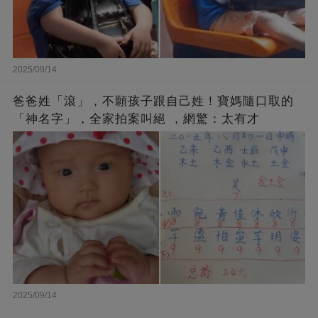
2025/09/14
爸爸姓「滾」，不願孩子跟自己姓！寶媽隨口取的
「神名字」，全家拍案叫絕 ，網驚：太有才
2025/09/14