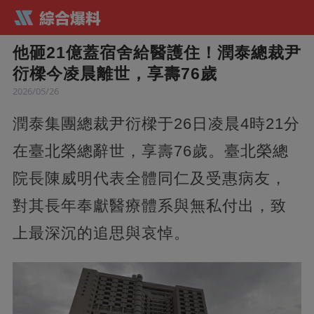
他砸21億蓋宿舍給醫護住！潤泰總裁尹
衍樑今凌晨離世，享壽76歲
2026/05/26
潤泰集團總裁尹衍樑于26日凌晨4時21分
在臺北榮總辭世，享壽76歲。臺北榮總
院長陳威明代表全體同仁及受惠病友，
對其長年奉獻醫療體系與無私付出，致
上最深沉的追思與哀悼。