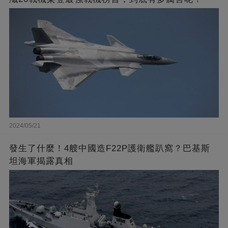
2024/05/21
發生了什麼！4艘中國造F22P護衛艦趴窩？巴基斯
坦海軍揭露真相