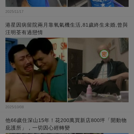
2025/11/17
港星因病留院兩月靠氧氣機生活,81歲終生未婚,曾與
汪明荃有過戀情
2025/10/08
他66歲住深山15年！花200萬買新店800坪「開動物
庇護所」，一切因心經轉變