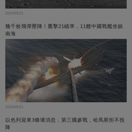
2024/05/21
幾千枚飛彈壓陣！鷹擊21瞄準，11艘中國戰艦坐鎮
南海
2024/05/21
以色列迎來3條壞消息，第三國參戰，哈馬斯拒不投
降