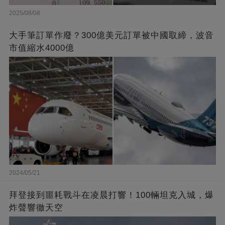
2025/08/08
大手筆訂單作廢？300億美元訂單被中國取締，波音
市值縮水4000億
2024/05/21
拜登接到噩耗戰斗在凌晨打響！100輛坦克入城，爆
炸聲響徹天空