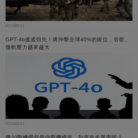
2024/05/21
GPT-4o遙遙領先！將沖擊全球40%的崗位，谷歌、
微軟壓力越來越大
2024/05/21
殲20戰機榮登最強戰機榜首，到底有多厲害呢？