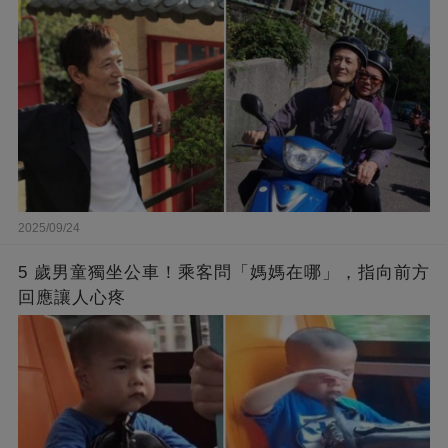
2025/09/24
5 歲男童獨坐公車！乘客問「媽媽在哪」，指向前方
回應讓人心疼