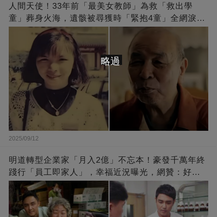
人間天使！33年前「最美女教師」為救「救出學
童」葬身火海，遺骸被尋獲時「緊抱4童」全網淚
崩：真正的英雄不該被遺忘
略過
2025/09/12
明道轉型企業家「月入2億」不忘本！豪發千萬年終
踐行「員工即家人」，幸福近況曝光，網贊：好老
闆的福報