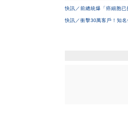
快訊／前總統爆「癌細胞已
快訊／衝擊30萬客戶！知