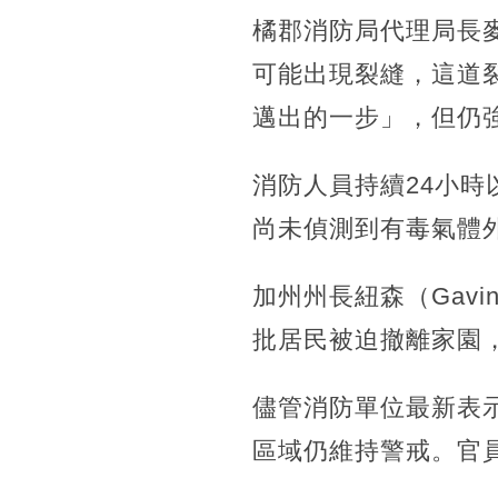
橘郡消防局代理局長麥
可能出現裂縫，這道
邁出的一步」，但仍
消防人員持續24小
尚未偵測到有毒氣體
加州州長紐森（Gav
批居民被迫撤離家園
儘管消防單位最新表
區域仍維持警戒。官