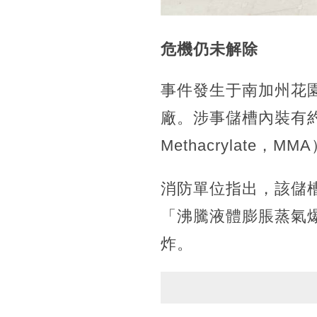
危機仍未解除
事件發生于南加州花園格羅
廠。涉事儲槽內裝有約6
Methacrylat
消防單位指出，該儲
「沸騰液體膨脹蒸氣爆
炸。