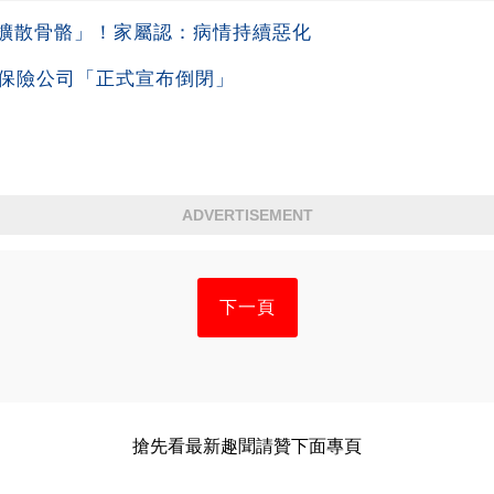
擴散骨骼」！家屬認：病情持續惡化
名保險公司「正式宣布倒閉」
ADVERTISEMENT
下一頁
搶先看最新趣聞請贊下面專頁