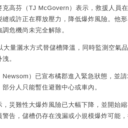
克高芬（TJ McGovern）表示，救援人
裂縫或許正在釋放壓力，降低爆炸風險。他形
強調危機尚未完全解除。
時以大量灑水方式替儲槽降溫，同時監測空氣
外洩。
in Newsom）已宣布橘郡進入緊急狀態，
，部分人只能暫住避難中心或車內。
示，災難性大爆炸風險已大幅下降，並開始縮
員警告，儲槽仍存在洩漏或小規模爆炸可能，