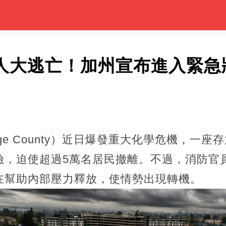
萬人大逃亡！加州宣布進入緊
ge County）近日爆發重大化學危機，一
險，迫使超過5萬名居民撤離。不過，消防官員
在幫助內部壓力釋放，使情勢出現轉機。