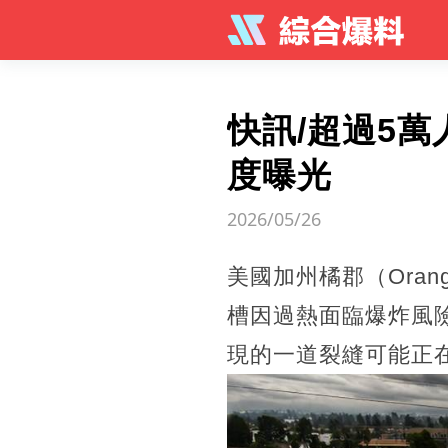
快訊/超過5
度曝光
2026/05/26
美國加州橘郡（Oran
槽因過熱面臨爆炸風
現的一道裂縫可能正