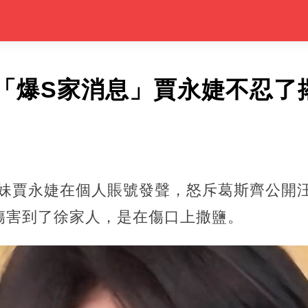
「爆S家消息」賈永婕不忍了撂
姐妹賈永婕在個人賬號發聲，怒斥葛斯齊公開
傷害到了徐家人，是在傷口上撒鹽。