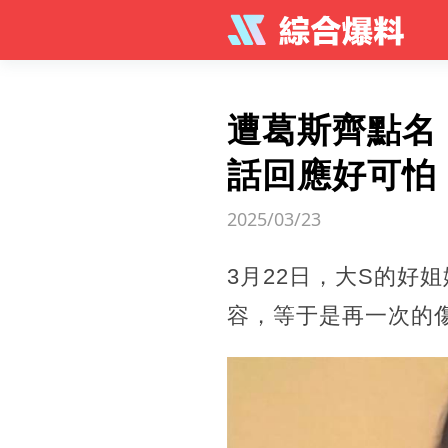
遭葛斯齊點名
話回應好可怕
2025/03/23
3月22日，大S的好
容，等于是再一次的