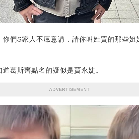
「你們S家人不愿意講，請你叫姓賈的那些姐
知道葛斯齊點名的疑似是賈永婕。
ADVERTISEMENT