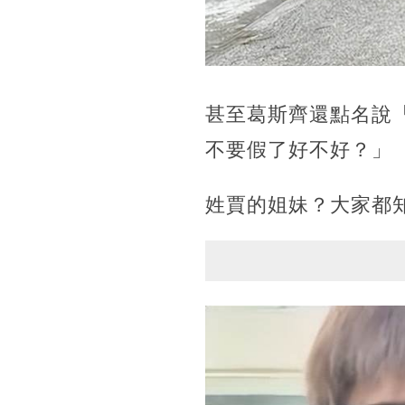
甚至葛斯齊還點名說
不要假了好不好？」
姓賈的姐妹？大家都