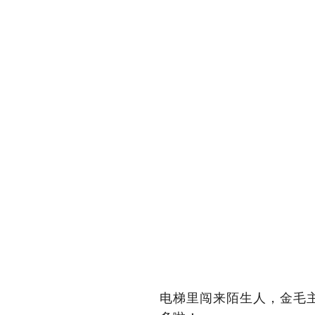
电梯里闯来陌生人，金毛
多啦！」