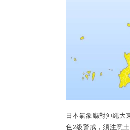
日本氣象廳對沖繩大
色2級警戒，須注意