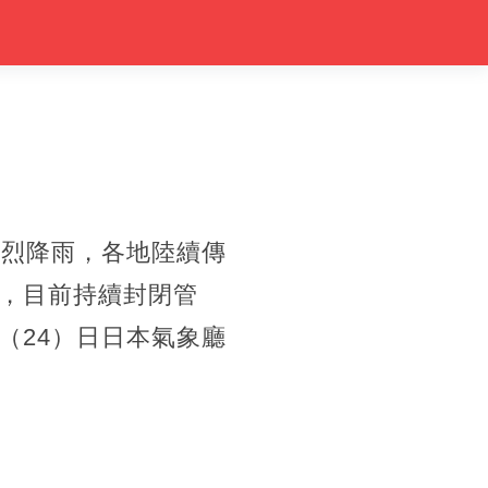
猛烈降雨，各地陸續傳
，目前持續封閉管
（24）日日本氣象廳