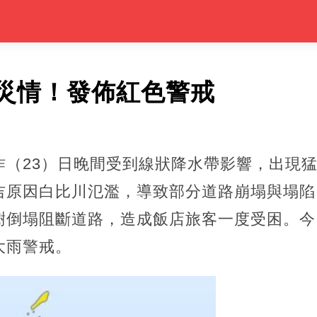
災情！發佈紅色警戒
昨（23）日晚間受到線狀降水帶影響，出現
吉原因白比川氾濫，導致部分道路崩塌與塌陷
樹倒塌阻斷道路，造成飯店旅客一度受困。今
大雨警戒。