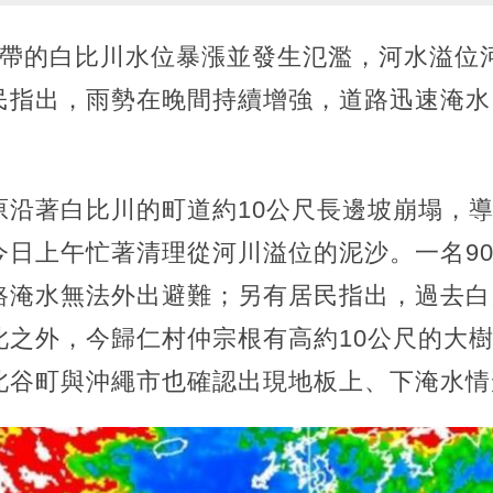
一帶的白比川水位暴漲並發生氾濫，河水溢位
民指出，雨勢在晚間持續增強，道路迅速淹水
原沿著白比川的町道約10公尺長邊坡崩塌，
今日上午忙著清理從河川溢位的泥沙。一名9
路淹水無法外出避難；另有居民指出，過去白
此之外，今歸仁村仲宗根有高約10公尺的大
北谷町與沖繩市也確認出現地板上、下淹水情