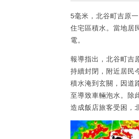
5毫米，北谷町吉原
住宅區積水。當地居
電。
報導指出，北谷町吉
持續封閉，附近居民
積水淹到玄關，因道
至導致車輛泡水。除
造成飯店旅客受困，