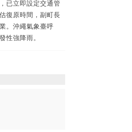
，已立即設定交通管
估復原時間，副町長
業。沖繩氣象臺呼
發性強降雨。