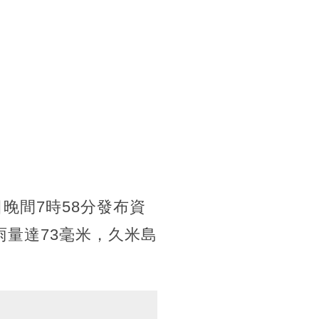
晚間7時58分發布資
量達73毫米，久米島