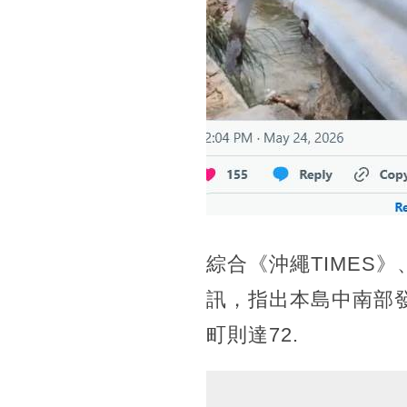
綜合《沖繩TIMES
訊，指出本島中南部
町則達72.