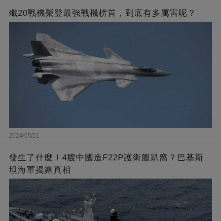
殲20戰機榮登最強戰機榜首，到底有多厲害呢？
2024/05/21
發生了什麼！4艘中國造F22P護衛艦趴窩？巴基斯
坦海軍揭露真相