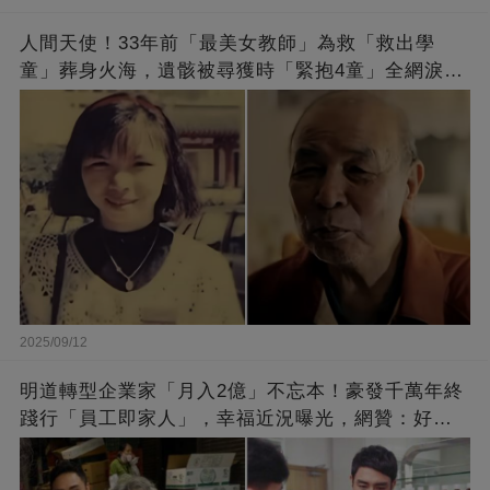
人間天使！33年前「最美女教師」為救「救出學
童」葬身火海，遺骸被尋獲時「緊抱4童」全網淚
崩：真正的英雄不該被遺忘
2025/09/12
明道轉型企業家「月入2億」不忘本！豪發千萬年終
踐行「員工即家人」，幸福近況曝光，網贊：好老
闆的福報