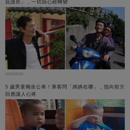
庇護所」，一切因心經轉變
2025/09/24
5 歲男童獨坐公車！乘客問「媽媽在哪」，指向前方
回應讓人心疼