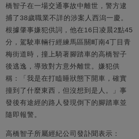
橋智子在一場交通事故中離世，警方逮
捕了38歲職業不詳的涉案人西潟一慶。
根據肇事嫌犯供詞，他在16日凌晨2點45
分，駕駛車輛行經練馬區關町南4丁目青
梅街道時，撞上騎著腳踏車的高橋智子
後逃逸，導致對方意外離世。嫌犯供
稱：「我是在打瞌睡狀態下開車，確實
撞到了什麼東西，但沒想到是人。」事
發後有途經的路人發現倒下的腳踏車並
隨即報警。
高橋智子所屬經紀公司發訃聞表示：