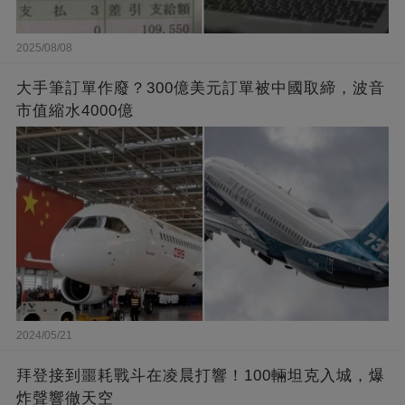
2025/08/08
大手筆訂單作廢？300億美元訂單被中國取締，波音
市值縮水4000億
2024/05/21
拜登接到噩耗戰斗在凌晨打響！100輛坦克入城，爆
炸聲響徹天空