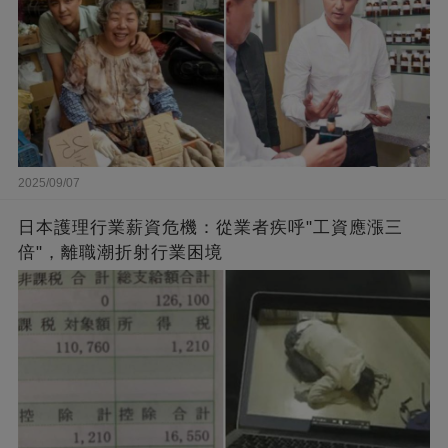
2025/09/07
日本護理行業薪資危機：從業者疾呼"工資應漲三
倍"，離職潮折射行業困境