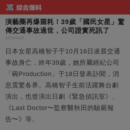
演藝圈再爆噩耗！39歲「國民女星」驚
傳交通事故過世，公司證實死訊了
2025/10/21
日本女星高橋智子于10月16日凌晨交通
事故身亡，終年39歲，她所屬經紀公司
「碗Production」于18日發表訃聞，消
息震驚各界。高橋智子生前活躍舞台劇
演出，也曾演出日劇《緊急偵訊室》、
《Last Doctor〜監察醫秋田的驗屍報
告〜》等。