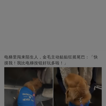
电梯里闯来陌生人，金毛主动贴贴狂摇尾巴：「快
摸我！我比电梯按钮好玩多啦！」