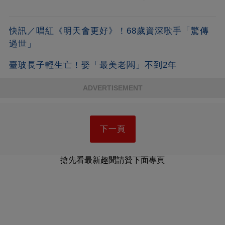
快訊／唱紅《明天會更好》！68歲資深歌手「驚傳
過世」
臺玻長子輕生亡！娶「最美老闆」不到2年
ADVERTISEMENT
下一頁
搶先看最新趣聞請贊下面專頁