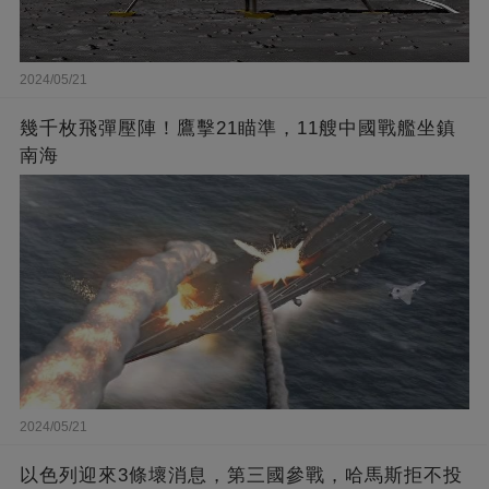
2024/05/21
幾千枚飛彈壓陣！鷹擊21瞄準，11艘中國戰艦坐鎮
南海
2024/05/21
以色列迎來3條壞消息，第三國參戰，哈馬斯拒不投