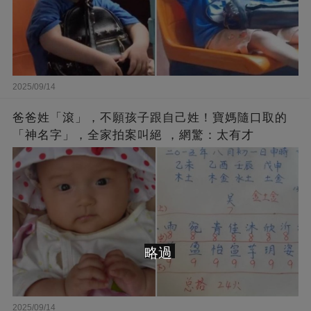
2025/09/14
爸爸姓「滾」，不願孩子跟自己姓！寶媽隨口取的
「神名字」，全家拍案叫絕 ，網驚：太有才
略過
2025/09/14