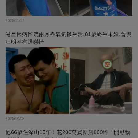
2025/11/17
港星因病留院兩月靠氧氣機生活,81歲終生未婚,曾與
汪明荃有過戀情
2025/10/08
他66歲住深山15年！花200萬買新店800坪「開動物