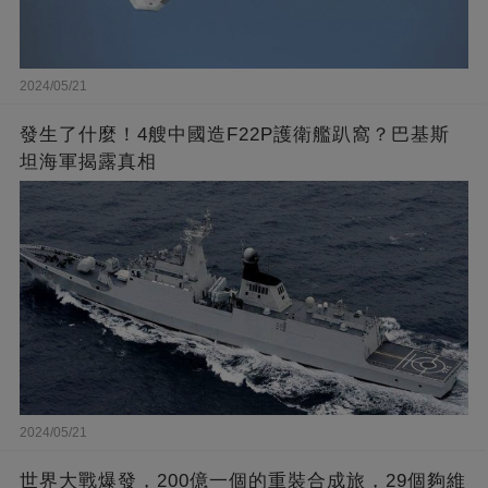
2024/05/21
發生了什麼！4艘中國造F22P護衛艦趴窩？巴基斯
坦海軍揭露真相
2024/05/21
世界大戰爆發，200億一個的重裝合成旅，29個夠維