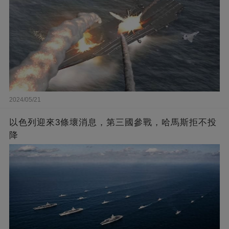
2024/05/21
以色列迎來3條壞消息，第三國參戰，哈馬斯拒不投
降