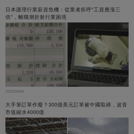
日本護理行業薪資危機：從業者疾呼"工資應漲三
倍"，離職潮折射行業困境
2025/08/08
大手筆訂單作廢？300億美元訂單被中國取締，波音
市值縮水4000億