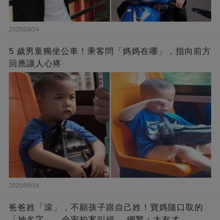
2025/09/24
5 歲男童獨坐公車！乘客問「媽媽在哪」，指向前方
回應讓人心疼
2025/09/14
爸爸姓「滾」，不願孩子跟自己姓！寶媽隨口取的
「神名字」，全家拍案叫絕 ，網驚：太有才