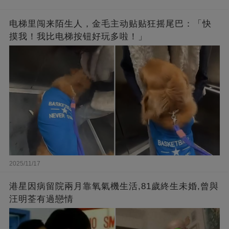
电梯里闯来陌生人，金毛主动贴贴狂摇尾巴：「快
摸我！我比电梯按钮好玩多啦！」
2025/11/17
港星因病留院兩月靠氧氣機生活,81歲終生未婚,曾與
汪明荃有過戀情