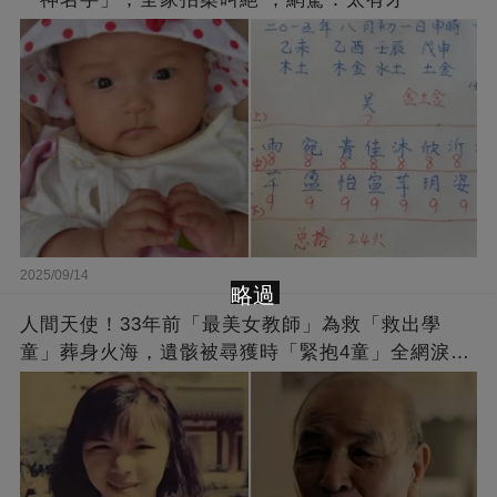
2025/09/14
略過
人間天使！33年前「最美女教師」為救「救出學
童」葬身火海，遺骸被尋獲時「緊抱4童」全網淚
崩：真正的英雄不該被遺忘