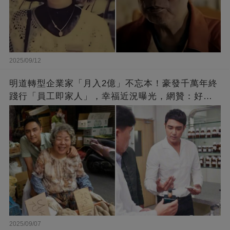
2025/09/12
明道轉型企業家「月入2億」不忘本！豪發千萬年終
踐行「員工即家人」，幸福近況曝光，網贊：好老
闆的福報
2025/09/07