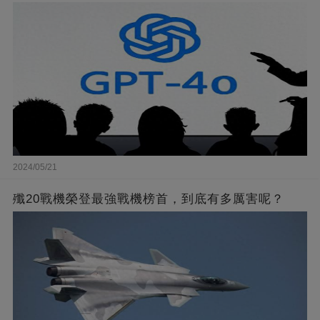
2024/05/21
殲20戰機榮登最強戰機榜首，到底有多厲害呢？