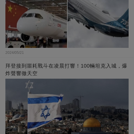
2024/05/21
拜登接到噩耗戰斗在凌晨打響！100輛坦克入城，爆
炸聲響徹天空