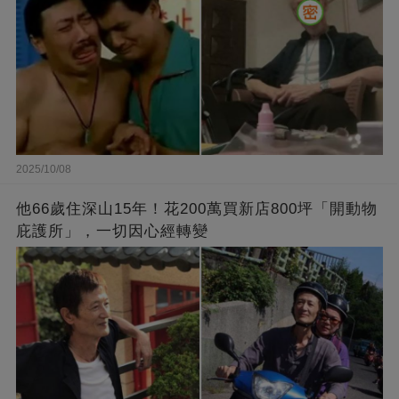
2025/10/08
他66歲住深山15年！花200萬買新店800坪「開動物
庇護所」，一切因心經轉變