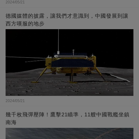
2024/05/21
德國媒體的披露，讓我們才意識到，中國發展到讓
西方嘆服的地步
2024/05/21
幾千枚飛彈壓陣！鷹擊21瞄準，11艘中國戰艦坐鎮
南海