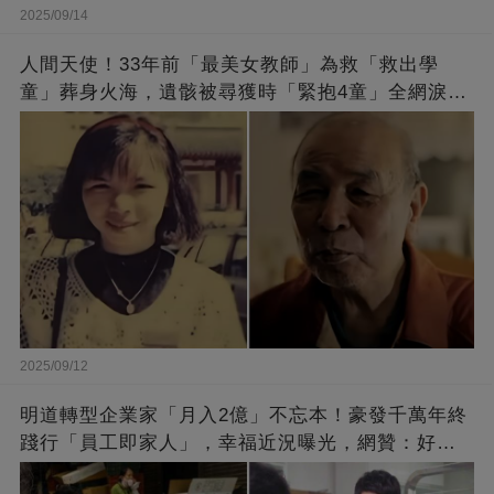
2025/09/14
人間天使！33年前「最美女教師」為救「救出學
童」葬身火海，遺骸被尋獲時「緊抱4童」全網淚
崩：真正的英雄不該被遺忘
2025/09/12
明道轉型企業家「月入2億」不忘本！豪發千萬年終
踐行「員工即家人」，幸福近況曝光，網贊：好老
闆的福報