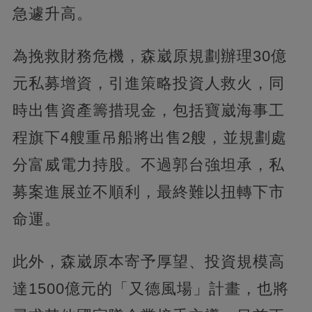
急遽升高。
為挽救財務危機，森崴原規劃辦理30億
元私募增資，引進策略投資人救火，同
時出售資產籌措現金，包括寶崴海事工
程旗下4艘重吊船將出售2艘，並規劃處
分富威電力持股。不過郭台強坦承，私
募案進展並不順利，最終難以扭轉下市
命運。
此外，森崴原本寄予厚望、投資規模高
達1500億元的「又德風場」計畫，也將