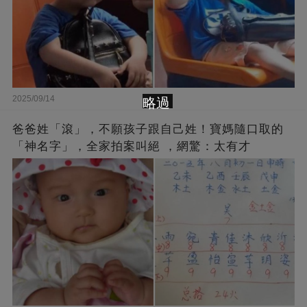
2025/09/14
略過
爸爸姓「滾」，不願孩子跟自己姓！寶媽隨口取的
「神名字」，全家拍案叫絕 ，網驚：太有才