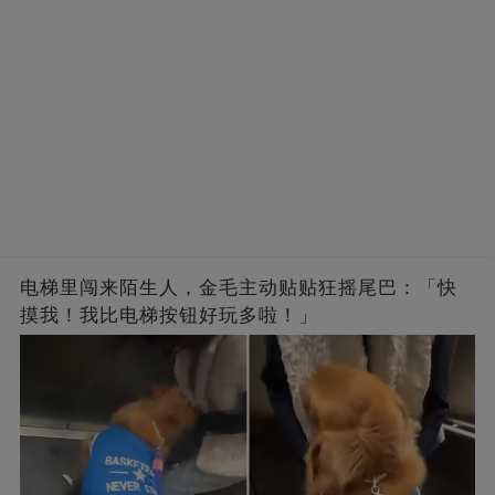
电梯里闯来陌生人，金毛主动贴贴狂摇尾巴：「快
摸我！我比电梯按钮好玩多啦！」