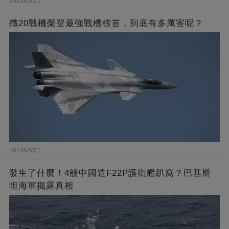
2024/05/21
殲20戰機榮登最強戰機榜首，到底有多厲害呢？
2024/05/21
發生了什麼！4艘中國造F22P護衛艦趴窩？巴基斯
坦海軍揭露真相