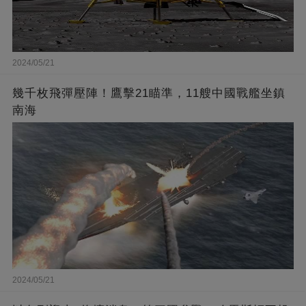
2024/05/21
幾千枚飛彈壓陣！鷹擊21瞄準，11艘中國戰艦坐鎮
南海
2024/05/21