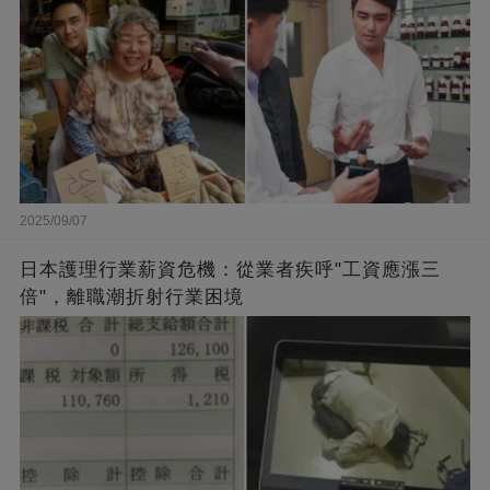
2025/09/07
日本護理行業薪資危機：從業者疾呼"工資應漲三
倍"，離職潮折射行業困境