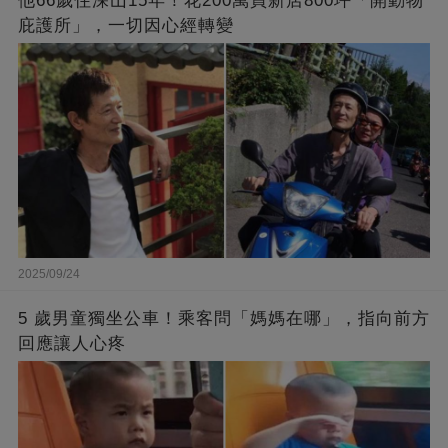
他66歲住深山15年！花200萬買新店800坪「開動物
庇護所」，一切因心經轉變
2025/09/24
5 歲男童獨坐公車！乘客問「媽媽在哪」，指向前方
回應讓人心疼