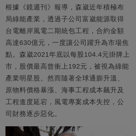
根據《鏡週刊》報導，森崴近年積極布
局綠能產業，透過子公司富崴能源取得
台電離岸風電二期統包工程，合約金額
高達630億元，一度讓公司躍升為市場焦
點。森崴2021年底以每股104.4元掛牌上
市，股價最高曾衝上192元，被視為綠能
產業明星股。然而隨著全球通膨升溫、
原物料價格暴漲、海事工程成本飆升及
工程進度延宕，風電專案成本失控，公
司財務逐步惡化。