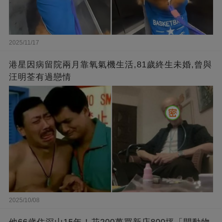
2025/11/17
港星因病留院兩月靠氧氣機生活,81歲終生未婚,曾與
汪明荃有過戀情
2025/10/08