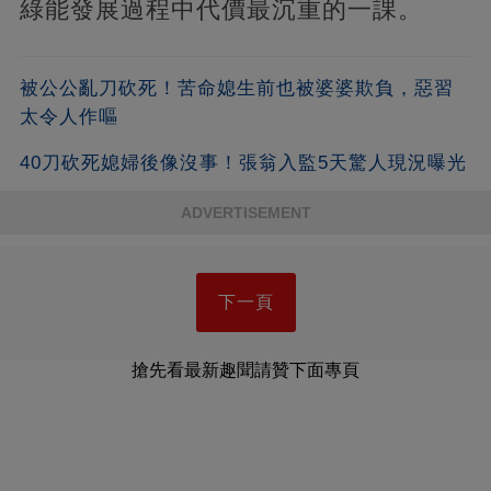
綠能發展過程中代價最沉重的一課。
被公公亂刀砍死！苦命媳生前也被婆婆欺負，惡習
太令人作嘔
40刀砍死媳婦後像沒事！張翁入監5天驚人現況曝光
ADVERTISEMENT
下一頁
搶先看最新趣聞請贊下面專頁