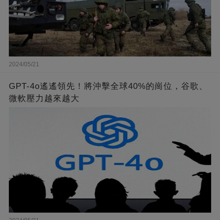
2024/05/21
GPT-4o遙遙領先！將沖擊全球40%的崗位，谷歌、
微軟壓力越來越大