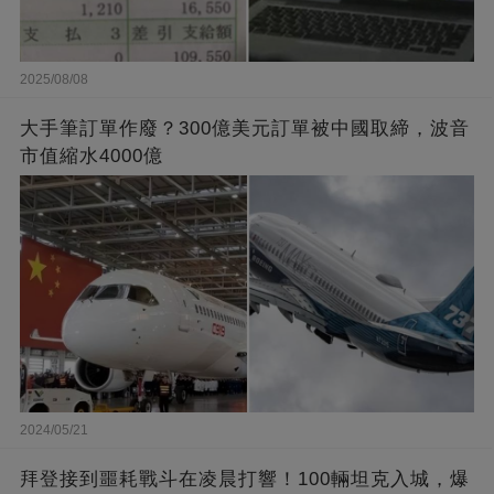
2025/08/08
大手筆訂單作廢？300億美元訂單被中國取締，波音
市值縮水4000億
2024/05/21
拜登接到噩耗戰斗在凌晨打響！100輛坦克入城，爆