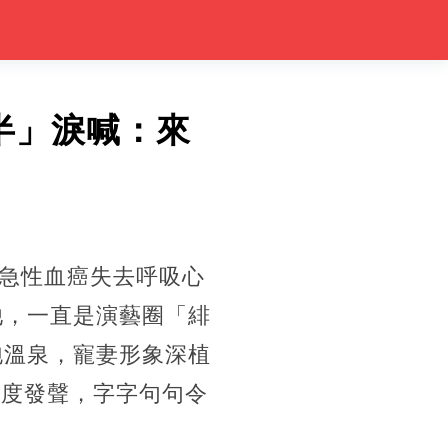
半」淚喊：來
急性血癌失去呼吸心
他，一直是演藝圈「緋
泡溫泉，寵妻形象深植
首度發聲，字字句句令