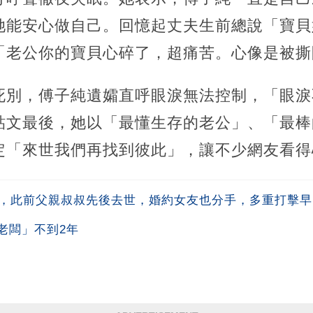
她能安心做自己。回憶起丈夫生前總說「寶貝
「老公你的寶貝心碎了，超痛苦。心像是被撕
死別，傅子純遺孀直呼眼淚無法控制，「眼淚
貼文最後，她以「最懂生存的老公」、「最棒
定「來世我們再找到彼此」，讓不少網友看得
生，此前父親叔叔先後去世，婚約女友也分手，多重打擊
老闆」不到2年