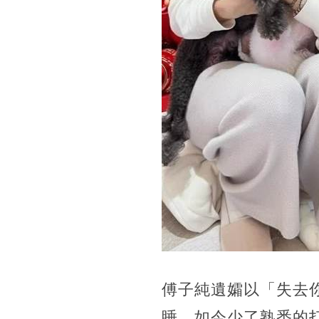
傅子純遺孀以「失去
睡，如今少了熟悉的