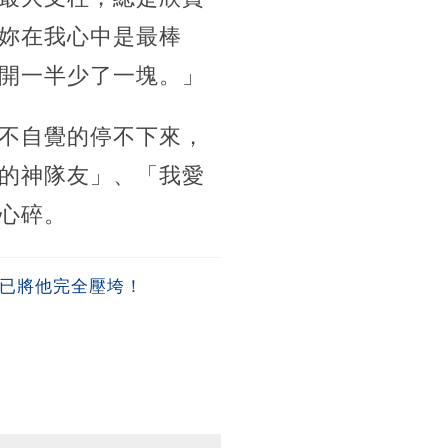
妳在我心中是最棒
開一半少了一塊。」
不自覺的停不下來，
的神隊友」、「我愛
心碎。
早已將他完全壓垮！