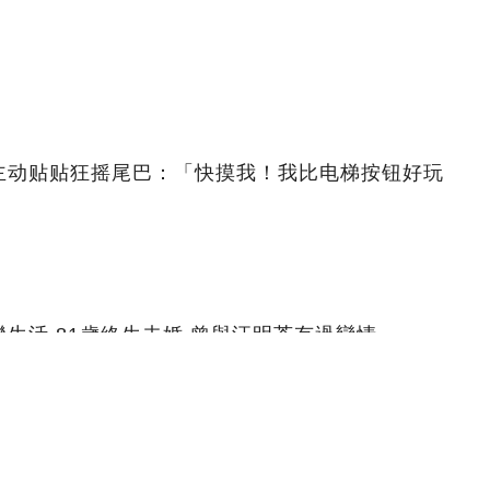
主动贴贴狂摇尾巴：「快摸我！我比电梯按钮好玩
生活,81歲終生未婚,曾與汪明荃有過戀情