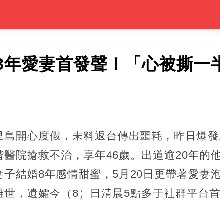
8年愛妻首發聲！「心被撕一
里島開心度假，未料返台傳出噩耗，昨日爆發
醫院搶救不治，享年46歲。出道逾20年的
子結婚8年感情甜蜜，5月20日更帶著愛妻
離世，遺孀今（8）日清晨5點多于社群平台