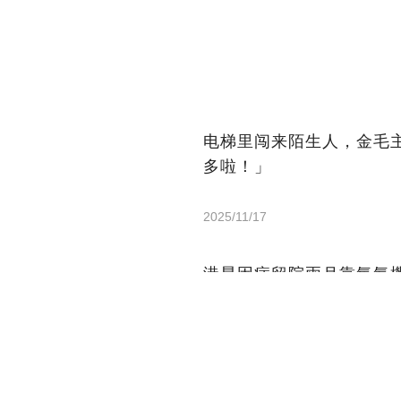
电梯里闯来陌生人，金毛
多啦！」
2025/11/17
港星因病留院兩月靠氧氣機
2025/10/08