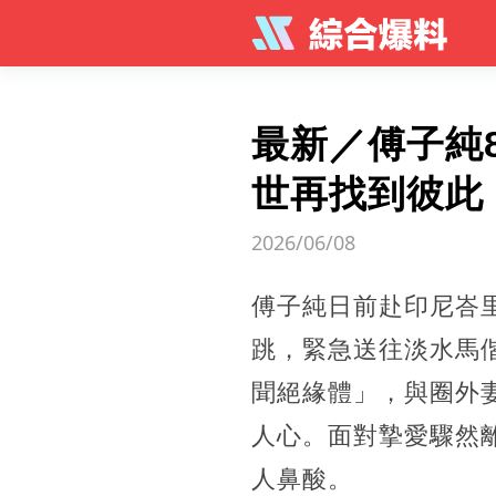
最新／傅子純
世再找到彼此
2026/06/08
傅子純日前赴印尼峇
跳，緊急送往淡水馬偕
聞絕緣體」，與圈外妻
人心。面對摯愛驟然
人鼻酸。