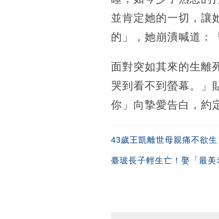
並肯定她的一切，讓
的」，她崩潰喊道：
面對突如其來的生離
哭到看不到螢幕。」
你」向摯愛告白，約
43歲王凱離世母親痛不欲
臺玻長子輕生亡！娶「最美