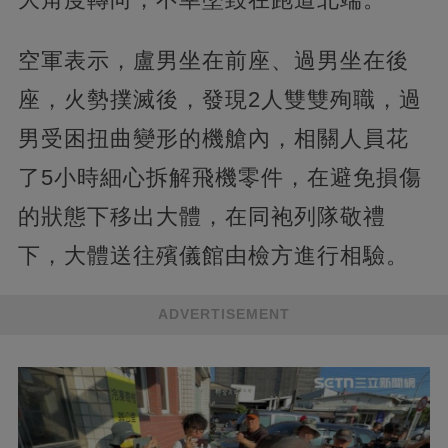
空軍表示，盧男坐在前座、過男坐在後
座，火勢撲滅後，發現2人雙雙殉職，過
男受困扭曲變形的機艙內，相關人員花
了5小時細心拆解飛機零件，在避免損傷
的狀態下移出大體，在同袍列隊敬禮
下，大體送往殯儀館由檢方進行相驗。
ADVERTISEMENT