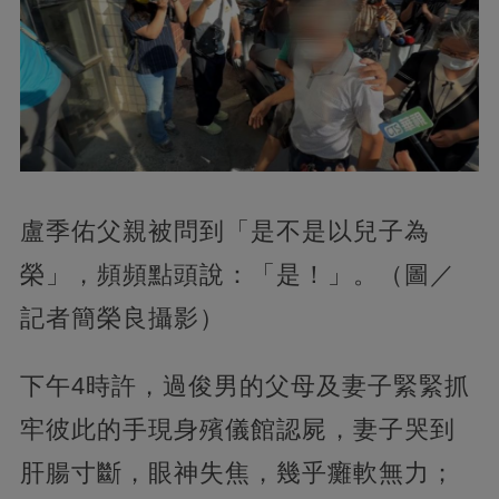
盧季佑父親被問到「是不是以兒子為
榮」，頻頻點頭說：「是！」。（圖／
記者簡榮良攝影）
下午4時許，過俊男的父母及妻子緊緊抓
牢彼此的手現身殯儀館認屍，妻子哭到
肝腸寸斷，眼神失焦，幾乎癱軟無力；