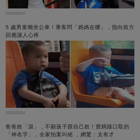
2025/09/24
5 歲男童獨坐公車！乘客問「媽媽在哪」，指向前方
回應讓人心疼
2025/09/14
爸爸姓「滾」，不願孩子跟自己姓！寶媽隨口取的
「神名字」，全家拍案叫絕 ，網驚：太有才