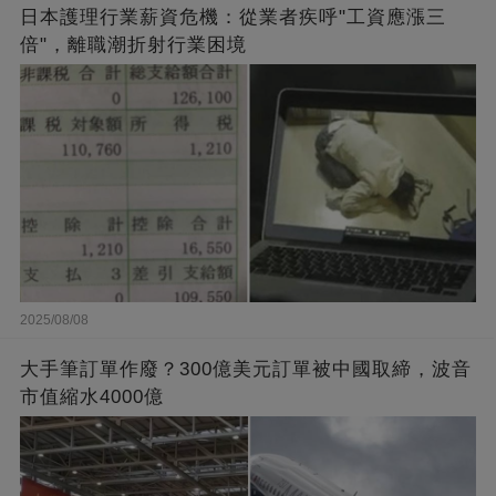
日本護理行業薪資危機：從業者疾呼"工資應漲三
倍"，離職潮折射行業困境
2025/08/08
大手筆訂單作廢？300億美元訂單被中國取締，波音
市值縮水4000億