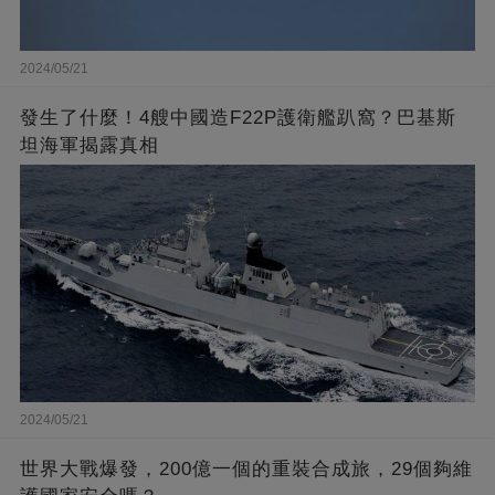
2024/05/21
發生了什麼！4艘中國造F22P護衛艦趴窩？巴基斯
坦海軍揭露真相
2024/05/21
世界大戰爆發，200億一個的重裝合成旅，29個夠維