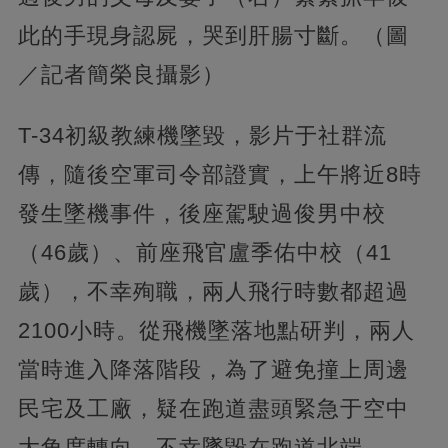
此的手現身認屍，哭到肝腸寸斷。（圖
／記者簡榮良攝影）
T-34初級教練機墜毀，影片于社群流
傳，隨後空軍司令部證實，上午將近8時
發生墜機事件，後座駕駛過俊男中校
（46歲）、前座飛官盧季佑中校（41
歲），不幸殉職，兩人飛行時數都超過
2100小時。從飛機墜落地點研判，兩人
當時進入降落階段，為了避免撞上周邊
民宅及工廠，疑在跑道盡頭緊急于空中
大角度轉向，不幸墜毀在跑道北端。