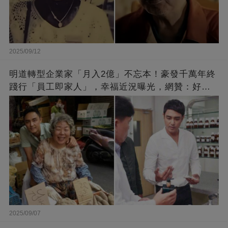
2025/09/12
明道轉型企業家「月入2億」不忘本！豪發千萬年終
踐行「員工即家人」，幸福近況曝光，網贊：好老
闆的福報
2025/09/07