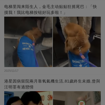
电梯里闯来陌生人，金毛主动贴贴狂摇尾巴：「快
摸我！我比电梯按钮好玩多啦！」
2025/11/17
港星因病留院兩月靠氧氣機生活,81歲終生未婚,曾與
汪明荃有過戀情