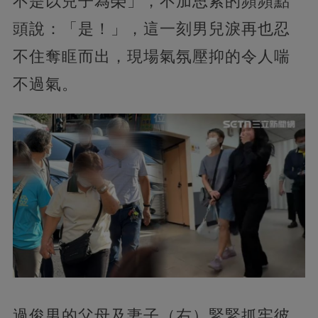
不是以兒子為榮」，不加思索的頻頻點
頭說：「是！」，這一刻男兒淚再也忍
不住奪眶而出，現場氣氛壓抑的令人喘
不過氣。
過俊男的父母及妻子（右）緊緊抓牢彼