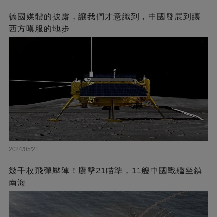
德國媒體的披露，讓我們才意識到，中國發展到讓
西方嘆服的地步
2024/05/21
幾千枚飛彈壓陣！鷹擊21瞄準，11艘中國戰艦坐鎮
南海