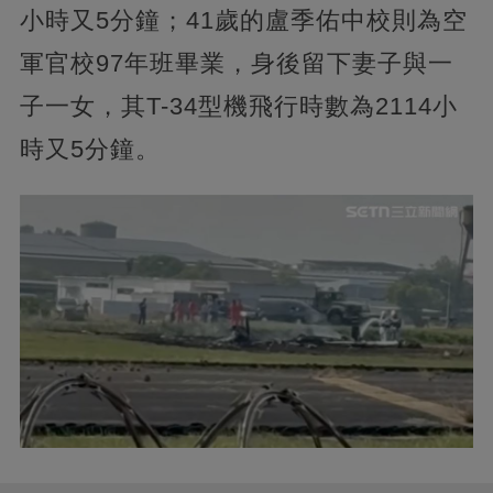
小時又5分鐘；41歲的盧季佑中校則為空
軍官校97年班畢業，身後留下妻子與一
子一女，其T-34型機飛行時數為2114小
時又5分鐘。