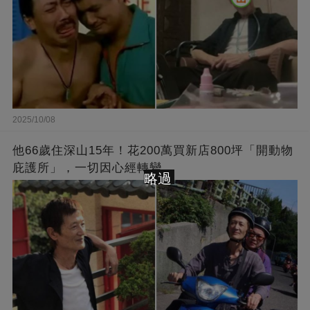
2025/10/08
他66歲住深山15年！花200萬買新店800坪「開動物
庇護所」，一切因心經轉變
略過