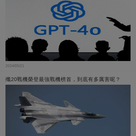
2024/05/21
殲20戰機榮登最強戰機榜首，到底有多厲害呢？