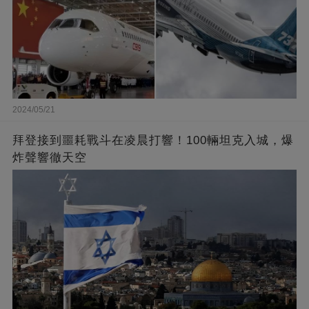
2024/05/21
拜登接到噩耗戰斗在凌晨打響！100輛坦克入城，爆
炸聲響徹天空