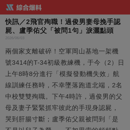
快訊／2飛官殉職！過俊男妻母挽手認
屍、盧季佑父「被問1句」淚灑點頭
2026/06/03
兩個家支離破碎！空軍岡山基地一架機
號3414的T-34初級教練機，于今（2）日
上午8時8分進行「模擬發動機失效」航
線訓練任務時，不幸墜落跑道北端，2名
中校雙雙殉職。下午4時許，過俊男的父
母及妻子緊緊抓牢彼此的手現身認屍，
哭到肝腸寸斷；盧季佑父親被問到「是