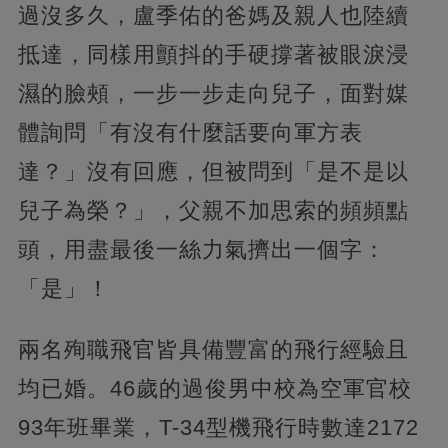
過沒多久，盧季佑的爸媽及親人也陸續
抵達，同樣用顫抖的手硬撐著被眼淚浸
濕的臉頰，一步一步走向兒子，面對媒
體詢問「有沒有什麼話要向軍方表
達？」沒有回應，但被問到「是不是以
兒子為榮？」，父親不加思索的頻頻點
頭，用盡最後一絲力氣擠出一個字：
「是」！
兩名殉職飛官皆具備豐富的飛行經驗且
均已婚。46歲的過俊男中校為空軍官校
93年班畢業，T-34型機飛行時數達2172