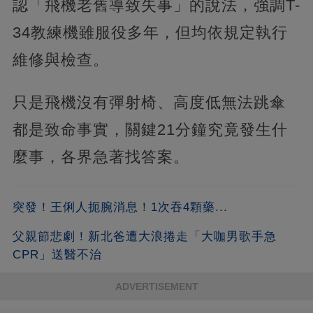
認「飛機老舊導致失事」的說法，強調T-
34教練機雖服役多年，但均依規定執行
維修與檢查。
只是飛機沒有彈射椅、高度低無法跳傘
都是致命事實，關鍵21分鐘究竟發生什
麼事，各界急著找答案。
突發！王俐人扼腕消息！1次吞4顆藥...
父親節悲劇！新北爸遭大浪捲走「大咖男歌手急
CPR」送醫不治
ADVERTISEMENT