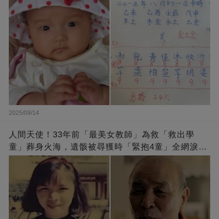
2025/09/14
人間天使！33年前「最美女教師」為救「救出學
童」葬身火海，遺骸被尋獲時「緊抱4童」全網淚
崩：真正的英雄不該被遺忘