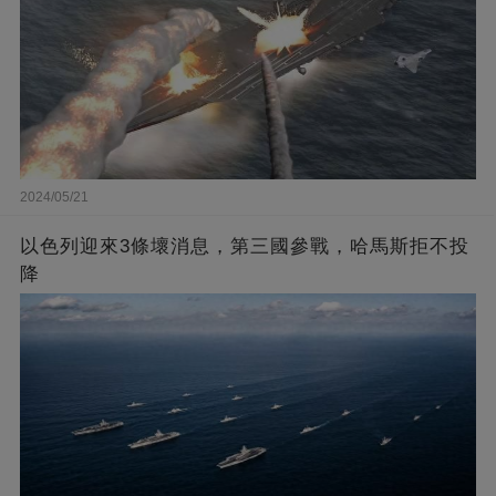
2024/05/21
以色列迎來3條壞消息，第三國參戰，哈馬斯拒不投
降