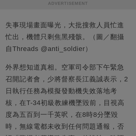
ADVERTISEMENT
失事現場畫面曝光，大批搜救人員忙進
忙出，機體只剩焦黑殘骸。（圖／翻攝
自Threads @anti_soldier）
外界想知道真相。空軍司令部下午緊急
召開記者會，少將督察長江義誠表示，2
日執行任務為模擬發動機失效落地考
核，在T-34初級教練機墜毀前，目視高
度為五百到一千英呎，在8時8分墜毀
時，無線電都未收到任何問題通報，否