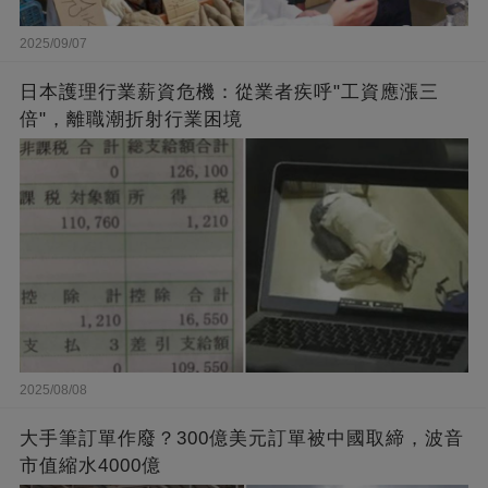
2025/09/07
日本護理行業薪資危機：從業者疾呼"工資應漲三
倍"，離職潮折射行業困境
2025/08/08
大手筆訂單作廢？300億美元訂單被中國取締，波音
市值縮水4000億