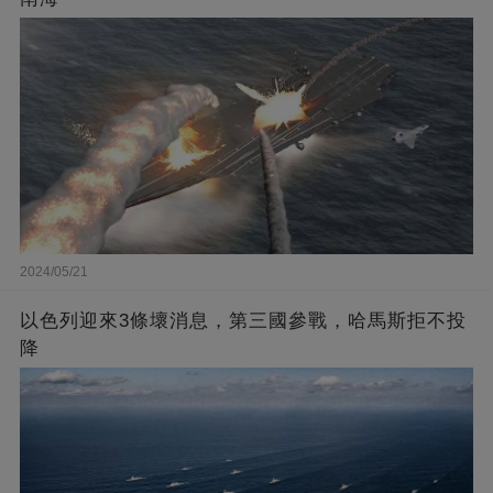
2024/05/21
以色列迎來3條壞消息，第三國參戰，哈馬斯拒不投
降