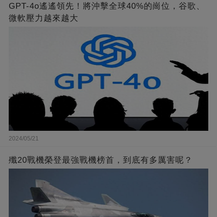
GPT-4o遙遙領先！將沖擊全球40%的崗位，谷歌、
微軟壓力越來越大
2024/05/21
殲20戰機榮登最強戰機榜首，到底有多厲害呢？