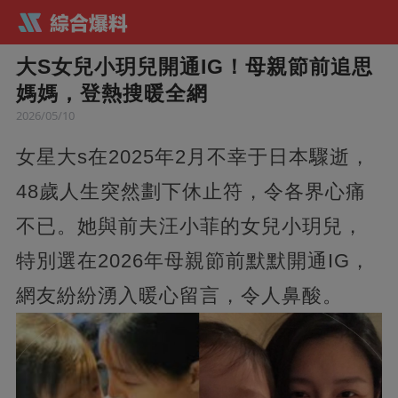
大S女兒小玥兒開通IG！母親節前追思
媽媽，登熱搜暖全網
2026/05/10
女星大s在2025年2月不幸于日本驟逝，
48歲人生突然劃下休止符，令各界心痛
不已。她與前夫汪小菲的女兒小玥兒，
特別選在2026年母親節前默默開通IG，
網友紛紛湧入暖心留言，令人鼻酸。