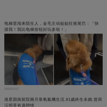
电梯里闯来陌生人，金毛主动贴贴狂摇尾巴：「快
摸我！我比电梯按钮好玩多啦！」
2025/11/17
港星因病留院兩月靠氧氣機生活,81歲終生未婚,曾與
汪明荃有過戀情