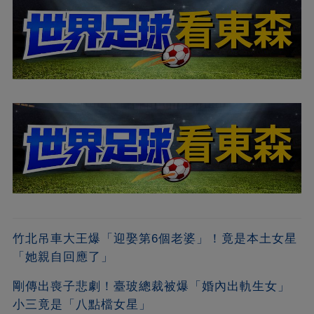
竹北吊車大王爆「迎娶第6個老婆」！竟是本土女星
「她親自回應了」
剛傳出喪子悲劇！臺玻總裁被爆「婚內出軌生女」
小三竟是「八點檔女星」