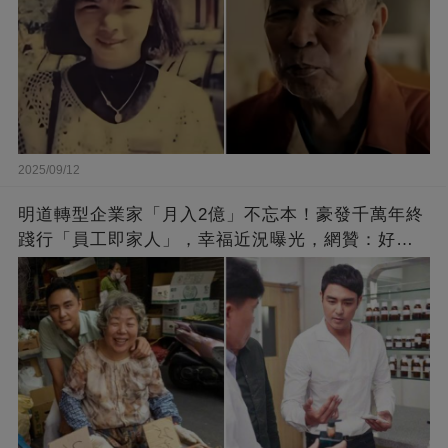
2025/09/12
明道轉型企業家「月入2億」不忘本！豪發千萬年終
踐行「員工即家人」，幸福近況曝光，網贊：好老
闆的福報