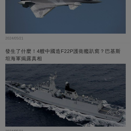
2024/05/21
發生了什麼！4艘中國造F22P護衛艦趴窩？巴基斯
坦海軍揭露真相