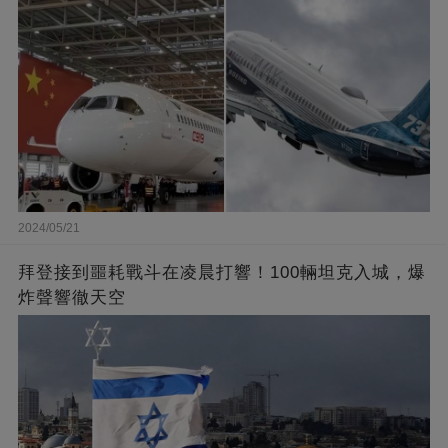
2024/05/21
拜登接到噩耗戰斗在凌晨打響！100輛坦克入城，爆
炸聲響徹天空