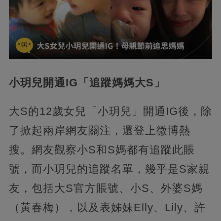
小玥兒開通IG「追蹤媽媽大S」
大S的12歲女兒「小玥兒」開通IG後，除
了掀起兩岸網友關注，還登上微博熱
搜。網友觀察小S和S媽都有追蹤此賬
號，而小玥兒的追蹤名單，幾乎是S家親
友，包括大S官方賬號、小S、外婆S媽
（黃春梅），以及表姊妹Elly、Lily、許