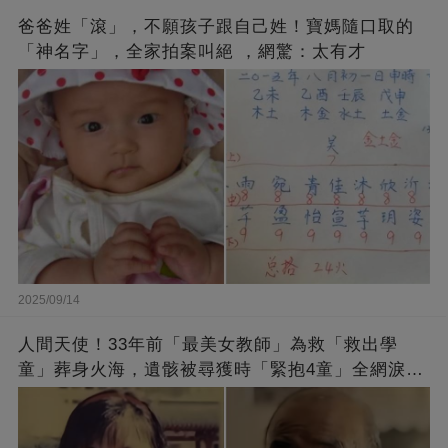
爸爸姓「滾」，不願孩子跟自己姓！寶媽隨口取的
「神名字」，全家拍案叫絕 ，網驚：太有才
2025/09/14
人間天使！33年前「最美女教師」為救「救出學
童」葬身火海，遺骸被尋獲時「緊抱4童」全網淚
崩：真正的英雄不該被遺忘