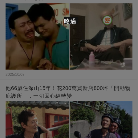
略過
2025/10/08
他66歲住深山15年！花200萬買新店800坪「開動物
庇護所」，一切因心經轉變