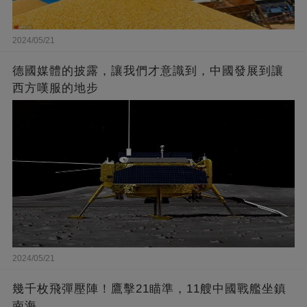
2024/05/21
德國媒體的披露，讓我們才意識到，中國發展到讓
西方嘆服的地步
2024/05/21
幾千枚飛彈壓陣！鷹擊21瞄準，11艘中國戰艦坐鎮
南海